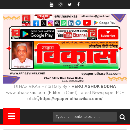
ULHAS VIKAS Hindi Daily By :-
HERO ASHOK BODHA
www.ulhasvikas.com (Editor in Chief) Latest Newspaper PDF
click👇
https://epaper.ulhasvikas.com/