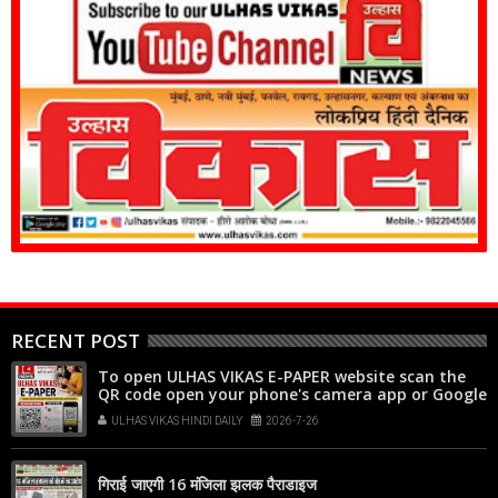
RECENT POST
To open ULHAS VIKAS E-PAPER website scan the
QR code open your phone's camera app or Google
Lens, point it at the code, and tap the web link
ULHAS VIKAS HINDI DAILY
2026-7-26
popup that appears on your screen
गिराई जाएगी 16 मंजिला झलक पैराडाइज