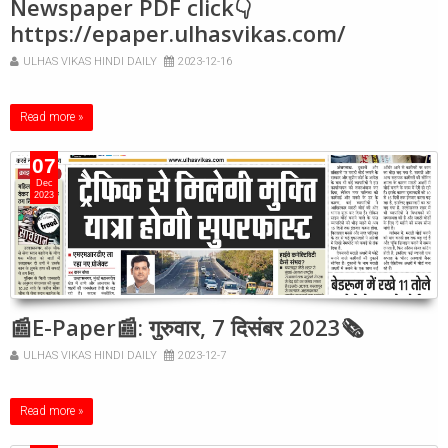
Newspaper PDF click👇
https://epaper.ulhasvikas.com/
ULHAS VIKAS HINDI DAILY
2023-12-16
Read more »
07
Dec
2023
📰E-Paper📰: गुरुवार, 7 दिसंबर 2023🗞
ULHAS VIKAS HINDI DAILY
2023-12-7
Read more »