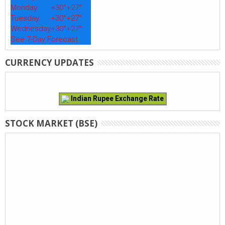
Monday
+
30°
+
27°
Tuesday
+
30°
+
27°
Wednesday
+
30°
+
27°
See 7-Day Forecast
CURRENCY UPDATES
Indian Rupee Exchange Rate
STOCK MARKET (BSE)