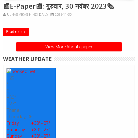
📰E-Paper📰: गुरुवार, 30 नवंबर 2023🗞
ULHAS VIKAS HINDI DAILY
2023-11-30
Read more »
View More About epaper
WEATHER UPDATE
+
29
°
C
+
30°
+
27°
Thane
Thursday, 06
Friday
+
30°
+
27°
Saturday
+
30°
+
27°
Sunday
+
30°
+
27°