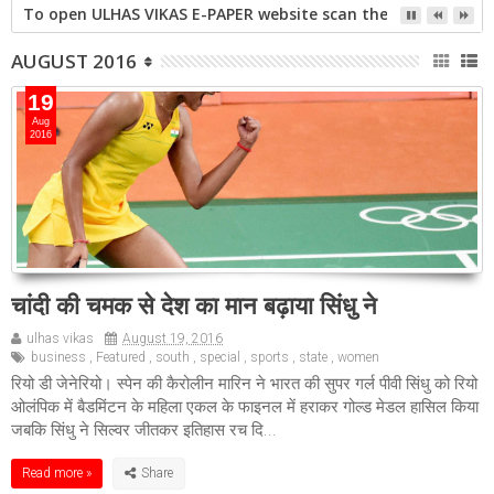
To open ULHAS VIKAS E-PAPER website scan the QR code open 
AUGUST 2016
19
Aug
2016
चांदी की चमक से देश का मान बढ़ाया सिंधु ने
ulhas vikas
August 19, 2016
business
,
Featured
,
south
,
special
,
sports
,
state
,
women
रियो डी जेनेरियो। स्‍पेन की कैरोलीन मारिन ने भारत की सुपर गर्ल पीवी सिंधु को रियो
ओलंपिक में बैडमिंटन के महिला एकल के फाइनल में हराकर गोल्ड मेडल हासिल किया
जबकि सिंधु ने सिल्वर जीतकर इतिहास रच दि...
Read more »