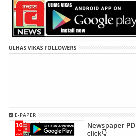
ULHAS VIKAS FOLLOWERS
E-PAPER
Newspaper PD
16
click👇
Dec
2023