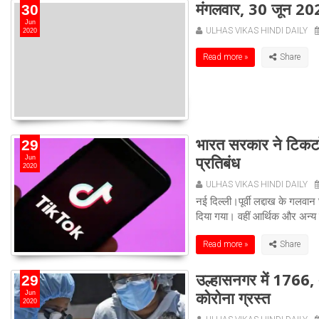
मंगलवार, 30 जून 20
30
Jun
ULHAS VIKAS HINDI DAILY
2020
Read more »
भारत सरकार ने टिकट
29
प्रतिबंध
Jun
2020
ULHAS VIKAS HINDI DAILY
नई दिल्ली।पूर्वी लद्दाख के गलवान
दिया गया। वहीं आर्थिक और अन्य 
Read more »
उल्हासनगर में 1766, 
29
कोरोना ग्रस्त
Jun
2020