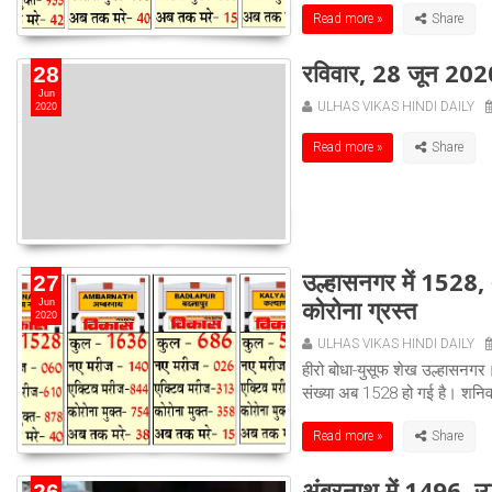
Read more »
रविवार, 28 जून 202
28
Jun
ULHAS VIKAS HINDI DAILY
2020
Read more »
उल्हासनगर में 1528, 
27
कोरोना ग्रस्त
Jun
2020
ULHAS VIKAS HINDI DAILY
हीरो बोधा-युसूफ शेख उल्हासनगर।
संख्या अब 1528 हो गई है। शनिवा
Read more »
अंबरनाथ में 1496, उल
26