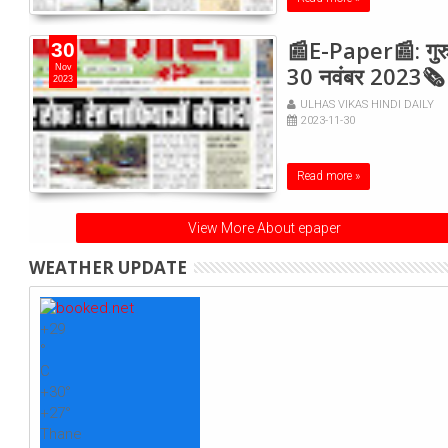
📰E-Paper📰: गुरु
30
30 नवंबर 2023🗞
Nov
2023
ULHAS VIKAS HINDI DAILY
2023-11-30
Read more »
View More About epaper
WEATHER UPDATE
+
29
°
C
+
30°
+
27°
Thane