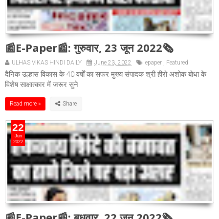
📰E-Paper📰: गुरुवार, 23 जून 2022🗞
ULHAS VIKAS HINDI DAILY
June 23, 2022
epaper
,
Featured
दैनिक उल्हास विकास के 40 वर्षों का सफर मुख्य संपादक श्री हीरो अशोक बोधा के
विशेष साक्षात्कार में जरूर सुने
Read more »
22
Jun
2022
📰E-Paper📰: बुधवार, 22 जून 2022🗞