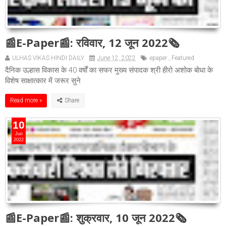
📰E-Paper📰: रविवार, 12 जून 2022🗞
ULHAS VIKAS HINDI DAILY
June 12, 2022
epaper
,
Featured
दैनिक उल्हास विकास के 40 वर्षों का सफर मुख्य संपादक श्री हीरो अशोक बोधा के
विशेष साक्षात्कार में जरूर सुने
Read more »
10
Jun
2022
📰E-Paper📰: शुक्रवार, 10 जून 2022🗞