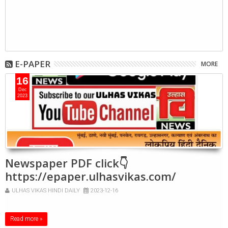
E-PAPER
MORE
16
Dec
2023
Newspaper PDF click👇
https://epaper.ulhasvikas.com/
ULHAS VIKAS HINDI DAILY
2023-12-16
Read more »