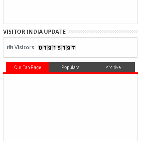
VISITOR INDIA UPDATE
👪 Visitors:
Our Fan Page
Populars
Archive