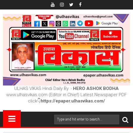
ULHAS VIKAS Hindi Daily By :-
HERO ASHOK BODHA
www.ulhasvikas.com (Editor in Chief) Latest Newspaper PDF
click👇
https://epaper.ulhasvikas.com/