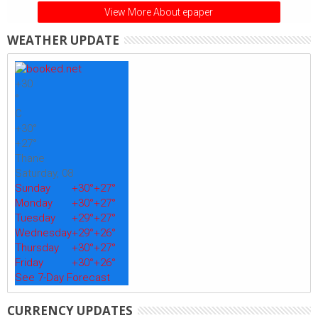
View More About epaper
WEATHER UPDATE
+
30
°
C
+
30°
+
27°
Thane
Saturday, 08
Sunday
+
30°
+
27°
Monday
+
30°
+
27°
Tuesday
+
29°
+
27°
Wednesday
+
29°
+
26°
Thursday
+
30°
+
27°
Friday
+
30°
+
26°
See 7-Day Forecast
CURRENCY UPDATES