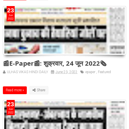
23
Jun
2022
📰E-Paper📰: शुक्रवार, 24 जून 2022🗞
ULHAS VIKAS HINDI DAILY
June 23, 2022
epaper
,
Featured
Read more »
23
Jun
2022