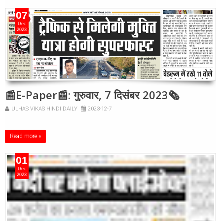
07
Dec
2023
📰E-Paper📰: गुरुवार, 7 दिसंबर 2023🗞
ULHAS VIKAS HINDI DAILY
2023-12-7
Read more »
01
Dec
2023