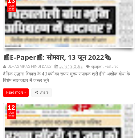
13
Jun
2022
📰E-Paper📰: सोमवार, 13 जून 2022🗞
ULHAS VIKAS HINDI DAILY
June 13, 2022
epaper
,
Featured
दैनिक उल्हास विकास के 40 वर्षों का सफर मुख्य संपादक श्री हीरो अशोक बोधा के
विशेष साक्षात्कार में जरूर सुने
Read more »
12
Jun
2022