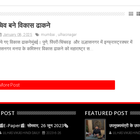
चिव बने विकास ढाकने
January 08, 2025
mumbai
,
ulhasnagar
ए विकास ढाकनेमुंबई। पुणे, पिंपरी-चिंचवड़ और उल्हासनगर में इन्फ्रास्ट्रक्चर में
ासनगर मनपा के कमिश्नर विकास ढाकने को महाराष्ट्र स...
More Post
 POST
FEATURED POST
📰E-Paper📰: सोमवार, 26 जून 2023🗞
उपमुख्यमंत्री के उ
ULHAS VIKAS HINDI DAILY
2023-6-26
ULHAS VIKAS HIND