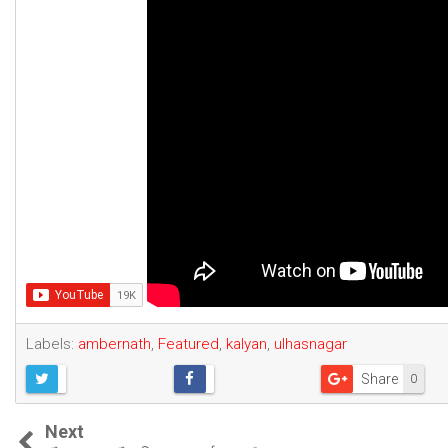
Labels:
ambernath
,
Featured
,
kalyan
,
ulhasnagar
Share
0
Next