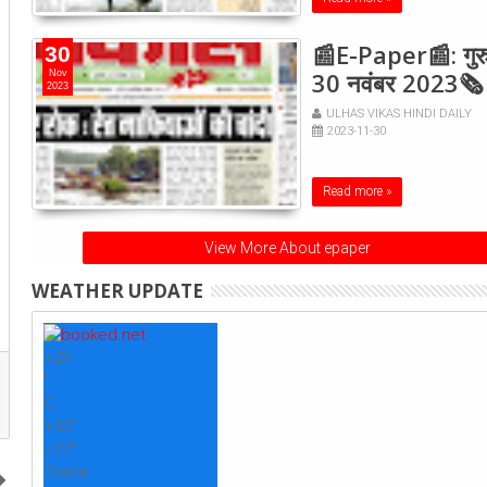
📰E-Paper📰: गुरु
30
30 नवंबर 2023🗞
Nov
2023
ULHAS VIKAS HINDI DAILY
2023-11-30
Read more »
View More About epaper
WEATHER UPDATE
+
29
°
C
+
30°
+
27°
Thane