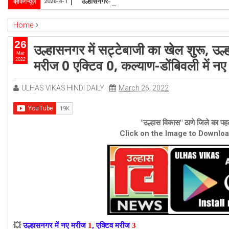
उल्हासनगर-5 में भी मनपा की ओर से स्विमिंग पुल सुविधा हो- 
ब्रेकिंग न्यूज़
2026-4-1
Home
ambernath
Featured
kalyan
ulhasnagar
26
उल्हासनगर में सट्टेबाजी का खेल शुरू, उल
उल्हासनगर में सट्टेबाजी का खेल शुरू, उल्हासनगर में नए मरीज 1 एक्टिव 3, अंबरनाथ में 
Mar
मरीज 0 एक्टिव 0, कल्याण-डोंबिवली में न
2022
ULHAS VIKAS HINDI DAILY
March 26, 2022
"उल्हास विकास" ठाणे जिले का पहल
Click on the Image to Downlo
💥
उल्हासनगर में नए मरीज
1
, एक्टिव मरीज
3