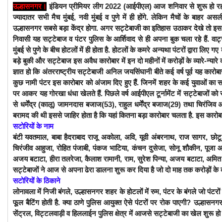
उल्हासनगर
।
इंडियन प्रीमियर लीग 2022 (आईपीएल) आज शनिवार से शुरू हो रहा 
ज्यादातर सभी मैच मुंबई, नवी मुंबई व पुणे में ही होंगे. लेकिन मैचों के बाहर
उल्हासनगर सबसे बड़ा केंद्र होगा. अगर सट्टेबाजी का इतिहास उठाकर देखे तो इस 
निवासी यह सट्टेबाज व पंटर पुलिस के आर्शिवाद से ही अपना बुक चला रहे हैं. व
मुंबई से पुणे के बीच होटलों में ही होता है. होटलों के कमरे अन्यथा पंटरों द्वारा लिए गए
बड़े बुकी और सट्टेबाज इस अवैध कारोबार में इन दो महीनों में करोड़ों के व्यारे-न्यारे क
ज्ञात हो कि अंतरराष्ट्रीय सट्टेबाजी अनिल जयसिंघानी बीते कई वर्ष पूर्व यह 
कुछ नामी पंटर इस कारोबार को अंजाम दिए हुए हैं. जिनमें शहर के कई युवाओं का स
पर आकर यह गोरखा धंधा खेलते हैं. पिछले वर्ष आईपीएल टूर्नामेंट में सट्टेबाजों क
से धर्मेंद्र (कालू) जामनदास बजाज(53), राहुल धर्मेंद्र बजाज(29) तथा चिरं
बरामद की थी इससे जाहिर होता है कि यहां कितना बड़ा कारोबार चलता है. इस कारोबार
सटोरियों के नाम
बंटी यवतमाल, बाबा हैदराबाद राजू अकोला, अवि, यूवी अंबरनाथ, राज सागर, छोटू
चिरंजीव आहुजा, रोहित पंजाबी, पंकज भाटिया, कंचन दुसेजा, सोनू शौकीन, पूजा आ
अजय बटाटा, हीरा तलरेजा, कैलाश रामानी, राम, सुरेश पिन्या, अजय बटाटा, अमित ड
सट्टेबाजों ने आज से अपना ढेरा डालना शुरू कर दिया है जो दो माह तक करोड़ों के 
सटोरियों के ठिकाने
लोनावला में निजी बंगले, उल्हासनगर शहर के होटलों में रुम, पंटर के बंगले जो पंटरो
फूूल बैटिंग होती है. क्या ठाणे पुलिस आयुक्त ऐसे पंटरों पर रोक पाएगी? उल्हास
सेंट्रल, विट्टलवाड़ी व हिललाईन पुलिस क्षेत्र में आजसे सट्टेबाजी का खेल शुरू हो