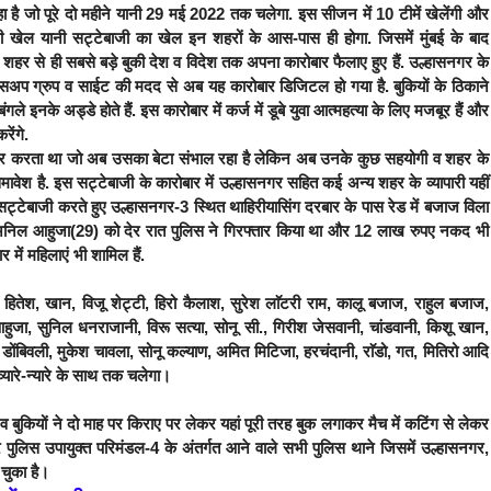
है जो पूरे दो महीने यानी 29 मई 2022 तक चलेगा. इस सीजन में 10 टीमें खेलेंगी और
 असली खेल यानी सट्टेबाजी का खेल इन शहरों के आस-पास ही होगा. जिसमें मुंबई के बाद
शहर से ही सबसे बड़े बुकी देश व विदेश तक अपना कारोबार फैलाए हुए हैं. उल्हासनगर के
ाट्सअप ग्रुप व साईट की मदद से अब यह कारोबार डिजिटल हो गया है. बुकियों के ठिकाने
 बंगले इनके अड्डे होते हैं. इस कारोबार में कर्ज में डूबे युवा आत्महत्या के लिए मजबूर हैं और
रेंगे.
कारोबार करता था जो अब उसका बेटा संभाल रहा है लेकिन अब उनके कुछ सहयोगी व शहर के
मावेश है. इस सट्टेबाजी के कारोबार में उल्हासनगर सहित कई अन्य शहर के व्यापारी यहीं
ो सट्टेबाजी करते हुए उल्हासनगर-3 स्थित थाहिरीयासिंग दरबार के पास रेड में बजाज विला
जिव अनिल आहुजा(29) को देर रात पुलिस ने गिरफ्तार किया था और 12 लाख रुपए नकद भी
 में महिलाएं भी शामिल हैं.
 हितेश, खान, विजू शेट्टी, हिरो कैलाश, सुरेश लाॅटरी राम, कालू बजाज, राहुल बजाज,
हुजा, सुनिल धनराजानी, विरू सत्या, सोनू सी., गिरीश जेसवानी, चांडवानी, किशू खान,
ोंबिवली, मुकेश चावला, सोनू कल्याण, अमित मिटिजा, हरचंदानी, राॅडो, गत, मितिरो आदि
व्यारे-न्यारे के साथ तक चलेगा।
ं व बुकियों ने दो माह पर किराए पर लेकर यहां पूरी तरह बुक लगाकर मैच में कटिंग से लेकर
नगर पुलिस उपायुक्त परिमंडल-4 के अंतर्गत आने वाले सभी पुलिस थाने जिसमें उल्हासनगर,
 चुका है।