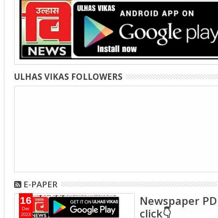
ULHAS VIKAS FOLLOWERS
E-PAPER
Newspaper PD
16
click👇
Dec
2023