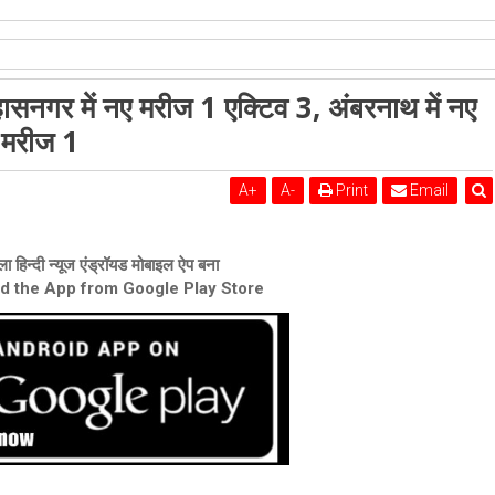
शेरी लुंड
्हासनगर में नए मरीज 1 एक्टिव 3, अंबरनाथ में नए
नए मरीज 0 एक्टिव 0, कल्याण-डोंबिवली में नए मरीज 1
ए मरीज 1
A
+
A
-
Print
Email
ा हिन्दी न्यूज एंड्रॉयड मोबाइल ऐप बना
ad the App from Google Play Store