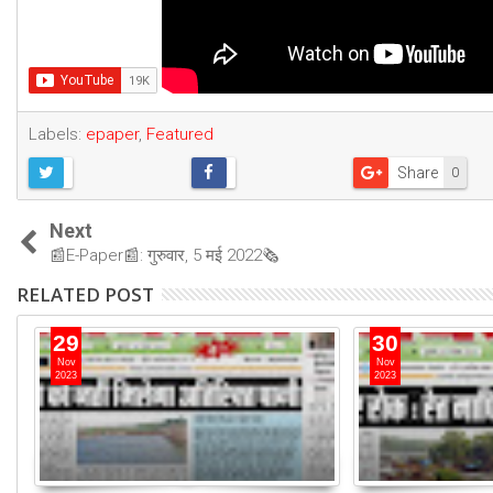
Labels:
epaper
,
Featured
Share
0
Next
📰E-Paper📰: गुरुवार, 5 मई 2022🗞
RELATED POST
29
30
Nov
Nov
2023
2023