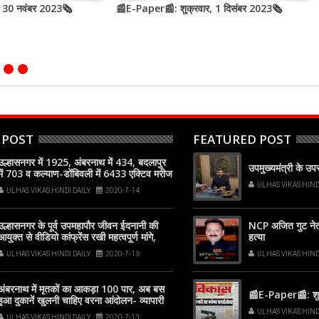
, 30 नवंबर 2023🗞
📰E-Paper📰: शुक्रवार, 1 दिसंबर 2023🗞
 POST
FEATURED POST
उल्हासनगर में 1925, अंबरनाथ में 434, बदलापुर
उपमुख्यमंत्री के उ
में 703 व कल्याण-डोंबिवली में 6433 एक्टिव मरीज
ULHAS VIKAS HIND
ULHAS VIKAS HINDI DAILY
2020-7-14
उल्हासनगर के पूर्व उपमहापौर जीवन ईदनानी की
NCP अजित गुट नेता ब
आयुक्त से वीडियो कांफ्रेंस रखी महत्वपूर्ण मांगे,
हत्या
आज मिले 225 मरीज
ULHAS VIKAS HINDI DAILY
2020-7-13
ULHAS VIKAS HIND
अंबरनाथ में मृतकों का आकड़ा 100 पार, अब बस
📰E-Paper📰: शुक
हुआ दुकानें खुलनी चाहिए वरना आंदोलन- व्यापारी
संघ
ULHAS VIKAS HIND
ULHAS VIKAS HINDI DAILY
2020-7-13