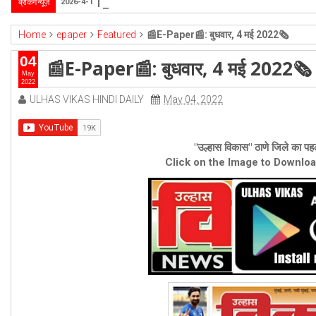
उल्हासनगर-5 में भी मनपा की ओर से स्विमिंग पुल सुविधा हो- 
ब्रेकिंग न्यूज़
2026-4-1
Home
epaper
Featured
📰E-Paper📰: बुधवार, 4 मई 2022🗞
04
📰E-Paper📰: बुधवार, 4 मई 2022🗞
May
2022
ULHAS VIKAS HINDI DAILY
May 04, 2022
"उल्हास विकास" ठाणे जिले का पहल
Click on the Image to Downlo