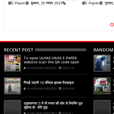
📰E-Paper📰: बुधवार, 29 नवंबर 2023🗞
📰E-Paper📰: गुरुवार
RECENT POST
RANDOM
To open ULHAS VIKAS E-PAPER
website scan the QR code open
your phone's camera app or
ULHAS VIKAS HINDI DAILY
2026-7-26
Google Lens, point it at the code,
and tap the web link popup that
appears on your screen
गिराई जाएगी 16 मंजिला झलक पैराडाइज
ULHAS VIKAS HINDI DAILY
2026-4-30
उल्हासनगर-5 में भी मनपा की ओर से स्विमिंग पुल
सुविधा हो- शेरी लुंड
ULHAS VIKAS HINDI DAILY
2026-4-1