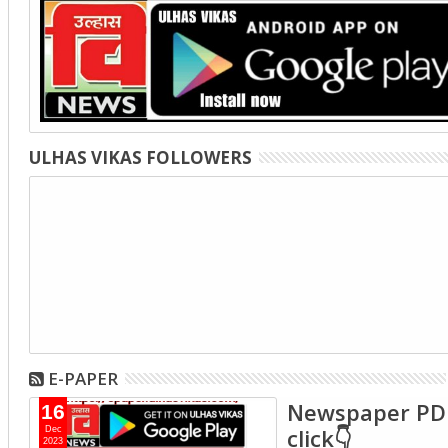
ULHAS VIKAS FOLLOWERS
E-PAPER
Newspaper PD
16
click👇
Dec
2023