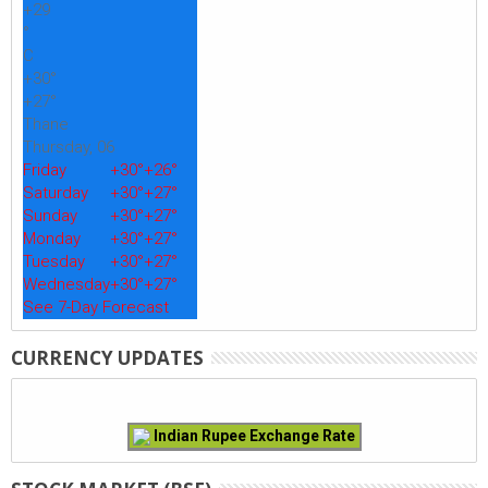
+
29
°
C
+
30°
+
27°
Thane
Thursday, 06
Friday
+
30°
+
26°
Saturday
+
30°
+
27°
Sunday
+
30°
+
27°
Monday
+
30°
+
27°
Tuesday
+
30°
+
27°
Wednesday
+
30°
+
27°
See 7-Day Forecast
CURRENCY UPDATES
Indian Rupee Exchange Rate