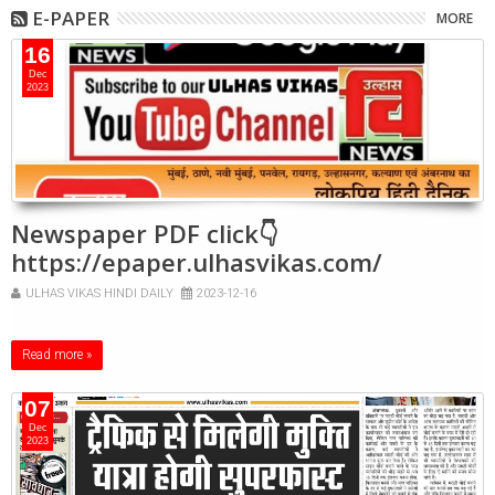
E-PAPER
MORE
16
Dec
2023
Newspaper PDF click👇
https://epaper.ulhasvikas.com/
ULHAS VIKAS HINDI DAILY
2023-12-16
Read more »
07
Dec
2023