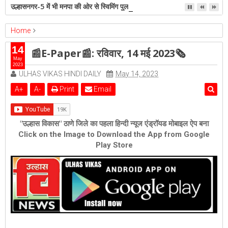
उल्हासनगर-5 में भी मनपा की ओर से स्विमिंग पुल सुविधा हो- शेरी लुंड
Home
ambernath
bhiwandi
epaper
Featured
kalyan
14
📰E-Paper📰: रविवार, 14 मई 2023🗞
ulhasnagar
📰E-Paper📰: रविवार, 14 मई 2023🗞
May
2023
ULHAS VIKAS HINDI DAILY
May 14, 2023
A
+
A
-
Print
Email
"उल्हास विकास" ठाणे जिले का पहला हिन्दी न्यूज एंड्रॉयड मोबाइल ऐप बना
Click on the Image to Download the App from Google
Play Store