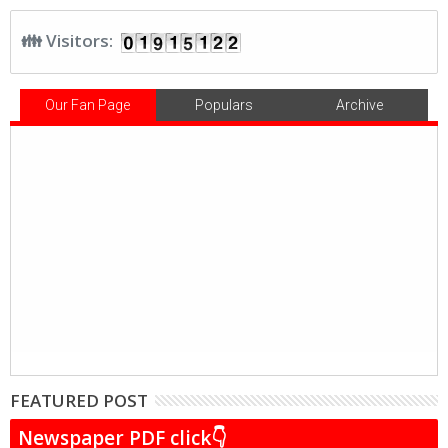
👪 Visitors:
Our Fan Page
Populars
Archive
FEATURED POST
Newspaper PDF click👇