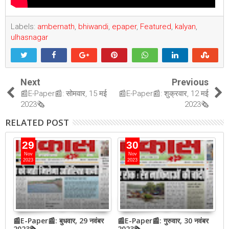
Labels:
ambernath
,
bhiwandi
,
epaper
,
Featured
,
kalyan
,
ulhasnagar
Next
Previous
📰E-Paper📰: सोमवार, 15 मई
📰E-Paper📰: शुक्रवार, 12 मई
2023🗞
2023🗞
RELATED POST
29
30
Nov
Nov
2023
2023
📰E-Paper📰: बुधवार, 29 नवंबर
📰E-Paper📰: गुरुवार, 30 नवंबर
📰
QR
2023🗞
2023🗞
2