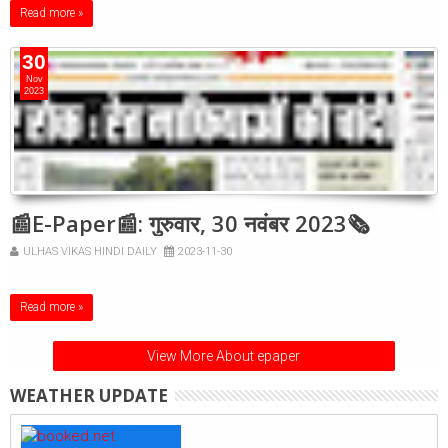
Read more »
30
Nov
2023
📰E-Paper📰: गुरुवार, 30 नवंबर 2023🗞
ULHAS VIKAS HINDI DAILY
2023-11-30
Read more »
View More About epaper
WEATHER UPDATE