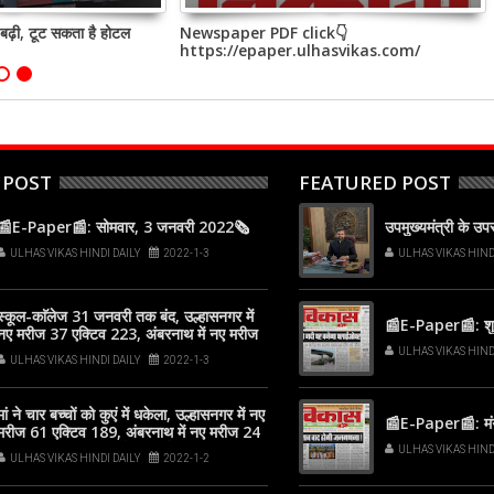
 बढ़ी, टूट सकता है होटल
Newspaper PDF click👇
https://epaper.ulhasvikas.com/
 POST
FEATURED POST
📰E-Paper📰: सोमवार, 3 जनवरी 2022🗞
उपमुख्यमंत्री के उ
ULHAS VIKAS HINDI DAILY
2022-1-3
ULHAS VIKAS HIND
स्कूल-काॅलेज 31 जनवरी तक बंद, उल्हासनगर में
📰E-Paper📰: शुक
नए मरीज 37 एक्टिव 223, अंबरनाथ में नए मरीज
38 एक्टिव 142, कल्याण-डोंबिवली में नए मरीज
ULHAS VIKAS HIND
ULHAS VIKAS HINDI DAILY
2022-1-3
205
मां ने चार बच्चों को कुएं में धकेला, उल्हासनगर में नए
📰E-Paper📰: मं
मरीज 61 एक्टिव 189, अंबरनाथ में नए मरीज 24
एक्टिव 104, कल्याण-डोंबिवली में नए मरीज 214
ULHAS VIKAS HIND
ULHAS VIKAS HINDI DAILY
2022-1-2