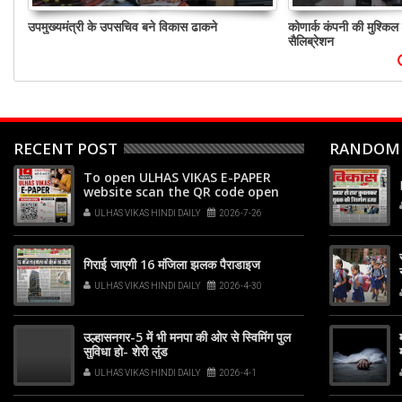
उपमुख्यमंत्री के उपसचिव बने विकास ढाकने
कोणार्क कंपनी की मुश्किल
सैलिब्रेशन
RECENT POST
RANDOM
To open ULHAS VIKAS E-PAPER
website scan the QR code open
your phone's camera app or
ULHAS VIKAS HINDI DAILY
2026-7-26
Google Lens, point it at the code,
and tap the web link popup that
appears on your screen
गिराई जाएगी 16 मंजिला झलक पैराडाइज
ULHAS VIKAS HINDI DAILY
2026-4-30
उल्हासनगर-5 में भी मनपा की ओर से स्विमिंग पुल
सुविधा हो- शेरी लुंड
ULHAS VIKAS HINDI DAILY
2026-4-1