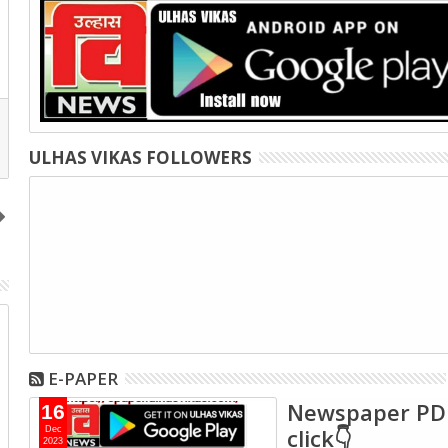
ULHAS VIKAS FOLLOWERS
07
01
Dec
Dec
2023
2023
E-PAPER
Newspaper PD
16
click👇
Dec
2023