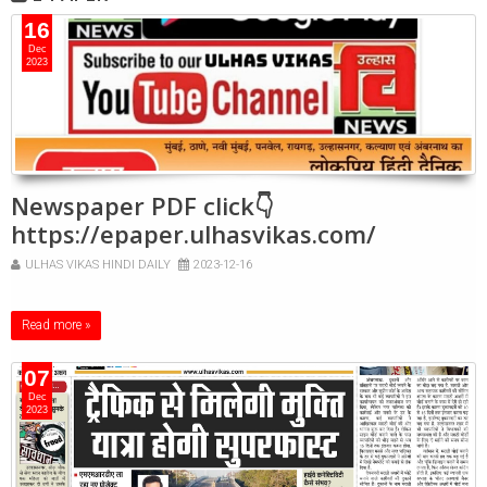
16
Dec
2023
Newspaper PDF click👇
https://epaper.ulhasvikas.com/
ULHAS VIKAS HINDI DAILY
2023-12-16
Read more »
07
Dec
2023