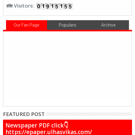
👪 Visitors:
Our Fan Page
Populars
Archive
FEATURED POST
Newspaper PDF click👇
https://epaper.ulhasvikas.com/