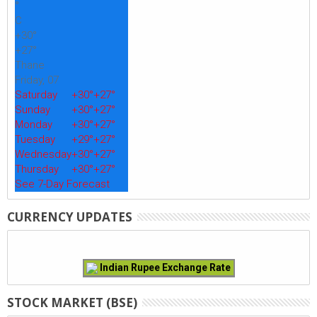
°
C
+
30°
+
27°
Thane
Friday, 07
Saturday
+
30°
+
27°
Sunday
+
30°
+
27°
Monday
+
30°
+
27°
Tuesday
+
29°
+
27°
Wednesday
+
30°
+
27°
Thursday
+
30°
+
27°
See 7-Day Forecast
CURRENCY UPDATES
Indian Rupee Exchange Rate
STOCK MARKET (BSE)