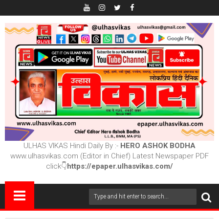
ULHAS VIKAS Hindi Daily By :-
HERO ASHOK BODHA
www.ulhasvikas.com (Editor in Chief) Latest Newspaper PDF
click👇
https://epaper.ulhasvikas.com/