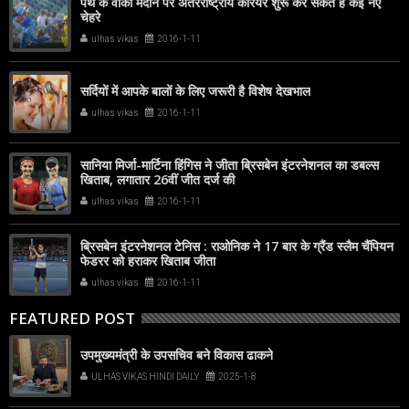
पर्थ के वाका मैदान पर अंतरराष्ट्रीय करियर शुरू कर सकते हैं कई नए
चेहरे
ulhas vikas
2016-1-11
सर्दियों में आपके बालों के लिए जरूरी है विशेष देखभाल
ulhas vikas
2016-1-11
सानिया मिर्जा-मार्टिना हिंगिस ने जीता ब्रिसबेन इंटरनेशनल का डबल्स
खिताब, लगातार 26वीं जीत दर्ज की
ulhas vikas
2016-1-11
ब्रिसबेन इंटरनेशनल टेनिस : राओनिक ने 17 बार के ग्रैंड स्लैम चैंपियन
फेडरर को हराकर खिताब जीता
ulhas vikas
2016-1-11
FEATURED POST
उपमुख्यमंत्री के उपसचिव बने विकास ढाकने
ULHAS VIKAS HINDI DAILY
2025-1-8