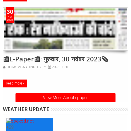
30
Nov
2023
📰E-Paper📰: गुरुवार, 30 नवंबर 2023🗞
ULHAS VIKAS HINDI DAILY
2023-11-30
Read more »
View More About epaper
WEATHER UPDATE
+
29