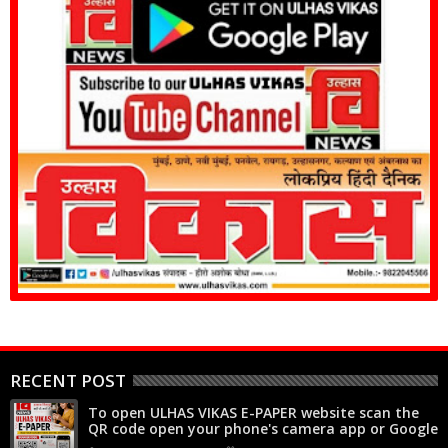
RECENT POST
To open ULHAS VIKAS E-PAPER website scan the
QR code open your phone's camera app or Google
Lens, point it at the code, and tap the web link