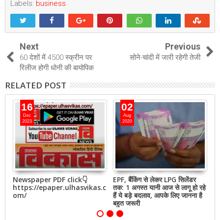
Labels:
business
Next
Previous
60 देशों में 4500 स्क्रीन पर
सोने-चांदी में जारी रहेगी तेजी
रिलीज होगी धोनी की बायोपिक
RELATED POST
16
02
Dec
Aug
2023
2020
ढील
Newspaper PDF click👇
EPF, बैंकिंग से लेकर LPG सिलेंडर
को
https://epaper.ulhasvikas.c
तक: 1 अगस्त यानी आज से लागू हो रहे
है
om/
हैं ये बड़े बदलाव, आपके लिए जानना है
बहुत जरूरी