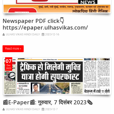
Newspaper PDF click👇
https://epaper.ulhasvikas.com/
ULHAS VIKAS HINDI DAILY
2023-12-16
Read more »
07
Dec
2023
📰E-Paper📰: गुरुवार, 7 दिसंबर 2023🗞
ULHAS VIKAS HINDI DAILY
2023-12-7