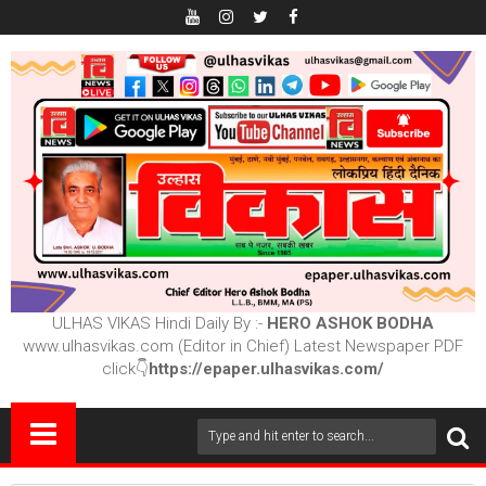
ULHAS VIKAS Hindi Daily By :-
HERO ASHOK BODHA
www.ulhasvikas.com (Editor in Chief) Latest Newspaper PDF
click👇
https://epaper.ulhasvikas.com/