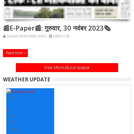
📰E-Paper📰: गुरुवार, 30 नवंबर 2023🗞
ULHAS VIKAS HINDI DAILY
2023-11-30
Read more »
View More About epaper
WEATHER UPDATE
+
29
°
C
+
30°
+
27°
Thane