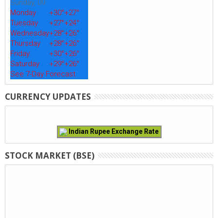
Sunday, 09
Monday
+
30°
+
27°
Tuesday
+
27°
+
24°
Wednesday
+
28°
+
26°
Thursday
+
28°
+
26°
Friday
+
30°
+
26°
Saturday
+
29°
+
26°
See 7-Day Forecast
CURRENCY UPDATES
Indian Rupee Exchange Rate
STOCK MARKET (BSE)