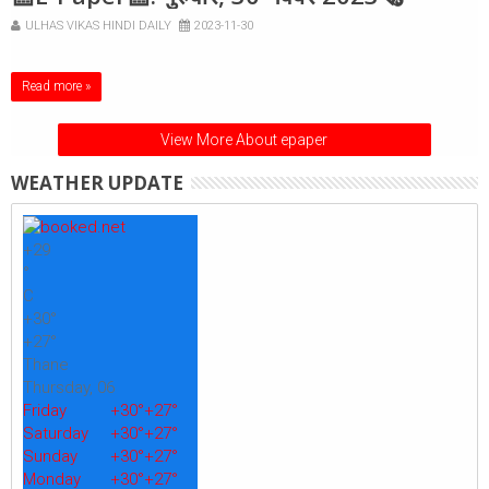
ULHAS VIKAS HINDI DAILY
2023-11-30
Read more »
View More About epaper
WEATHER UPDATE
+
29
°
C
+
30°
+
27°
Thane
Thursday, 06
Friday
+
30°
+
27°
Saturday
+
30°
+
27°
Sunday
+
30°
+
27°
Monday
+
30°
+
27°