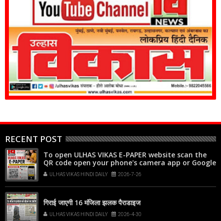
RECENT POST
To open ULHAS VIKAS E-PAPER website scan the
QR code open your phone's camera app or Google
Lens, point it at the code, and tap the web link
ULHAS VIKAS HINDI DAILY
2026-7-26
popup that appears on your screen
गिराई जाएगी 16 मंजिला झलक पैराडाइज
ULHAS VIKAS HINDI DAILY
2026-4-30