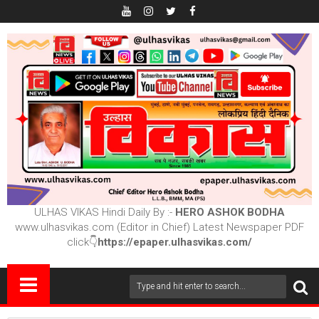
ULHAS VIKAS Hindi Daily By :-
HERO ASHOK BODHA
www.ulhasvikas.com (Editor in Chief) Latest Newspaper PDF
click👇
https://epaper.ulhasvikas.com/