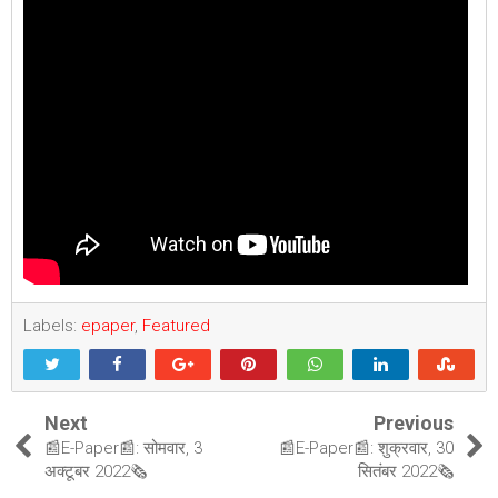
Labels:
epaper
,
Featured
Next
Previous
📰E-Paper📰: सोमवार, 3
📰E-Paper📰: शुक्रवार, 30
अक्टूबर 2022🗞
सितंबर 2022🗞