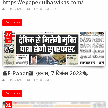
https://epaper.ulhasvikas.com/
ULHAS VIKAS HINDI DAILY
2023-12-16
Read more »
07
Dec
2023
📰E-Paper📰: गुरुवार, 7 दिसंबर 2023🗞
ULHAS VIKAS HINDI DAILY
2023-12-7
Read more »
01