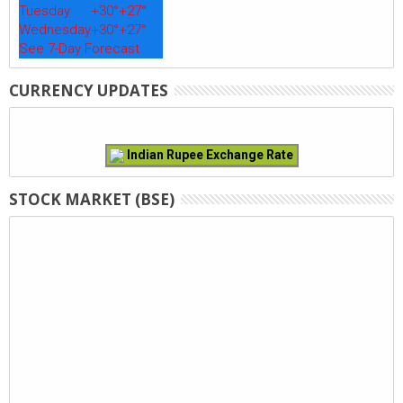
Tuesday
+
30°
+
27°
Wednesday
+
30°
+
27°
See 7-Day Forecast
CURRENCY UPDATES
Indian Rupee Exchange Rate
STOCK MARKET (BSE)