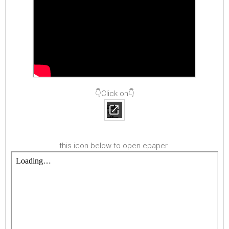
👇Click on👇
this icon below to open epaper