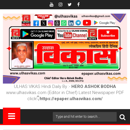
ULHAS VIKAS Hindi Daily By :-
HERO ASHOK BODHA
www.ulhasvikas.com (Editor in Chief) Latest Newspaper PDF
click👇
https://epaper.ulhasvikas.com/