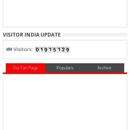
VISITOR INDIA UPDATE
👪 Visitors:
Our Fan Page
Populars
Archive