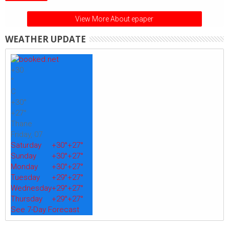
View More About epaper
WEATHER UPDATE
+
30
°
C
+
30°
+
27°
Thane
Friday, 07
Saturday
+
30°
+
27°
Sunday
+
30°
+
27°
Monday
+
30°
+
27°
Tuesday
+
29°
+
27°
Wednesday
+
29°
+
27°
Thursday
+
29°
+
27°
See 7-Day Forecast