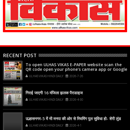
RECENT POST
To open ULHAS VIKAS E-PAPER website scan the
QR code open your phone's camera app or Google
Lens, point it at the code, and tap the web link
ULHAS VIKAS HINDI DAILY
2026-7-26
popup that appears on your screen
गिराई जाएगी 16 मंजिला झलक पैराडाइज
ULHAS VIKAS HINDI DAILY
2026-4-30
उल्हासनगर-5 में भी मनपा की ओर से स्विमिंग पुल सुविधा हो- शेरी लुंड
ULHAS VIKAS HINDI DAILY
2026-4-1