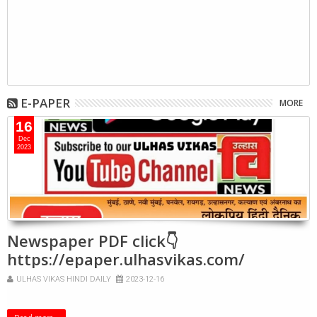
E-PAPER
MORE
16
Dec
2023
Newspaper PDF click👇
https://epaper.ulhasvikas.com/
ULHAS VIKAS HINDI DAILY
2023-12-16