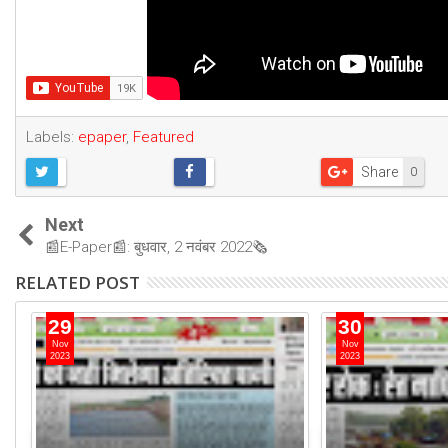
Labels:
epaper
,
Featured
Share
0
Next
📰E-Paper📰: बुधवार, 2 नवंबर 2022🗞
RELATED POST
29
30
Nov
Nov
2023
2023