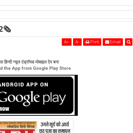
शेरी लुंड
22🗞
A
+
A
-
Print
Email
ा हिन्दी न्यूज एंड्रॉयड मोबाइल ऐप बना
ad the App from Google Play Store