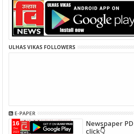
ULHAS VIKAS FOLLOWERS
E-PAPER
Newspaper PD
16
click👇
Dec
2023