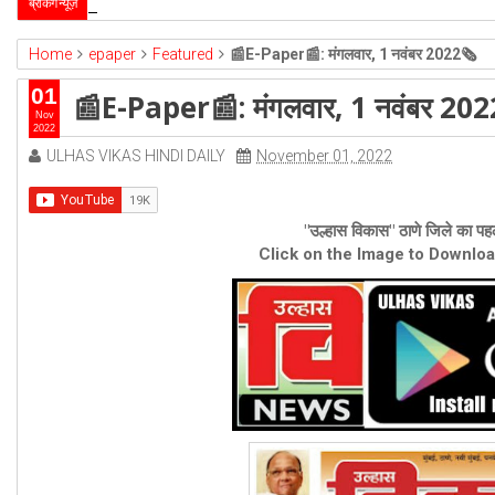
उल्हासनगर-5 में भी मनपा की ओर से स्विमिंग पुल सुविधा हो- 
ब्रेकिंग न्यूज़
2026-4-1
Home
epaper
Featured
📰E-Paper📰: मंगलवार, 1 नवंबर 2022🗞
01
📰E-Paper📰: मंगलवार, 1 नवंबर 20
Nov
2022
ULHAS VIKAS HINDI DAILY
November 01, 2022
"उल्हास विकास" ठाणे जिले का पहल
Click on the Image to Downlo