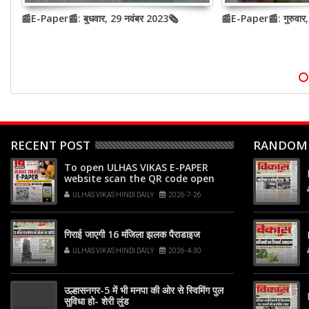
te
📰E-Paper📰: बुधवार, 29 नवंबर 2023🗞
📰E-Paper📰: गुरुवार
at
p
RECENT POST
RANDOM
To open ULHAS VIKAS E-PAPER
website scan the QR code open
your phone's camera app or
ULHAS VIKAS HINDI DAILY
2026-7-26
Google Lens, point it at the code,
and tap the web link popup that
appears on your screen
गिराई जाएगी 16 मंजिला झलक पैराडाइज
ULHAS VIKAS HINDI DAILY
2026-4-30
उल्हासनगर-5 में भी मनपा की ओर से स्विमिंग पुल
सुविधा हो- शेरी लुंड