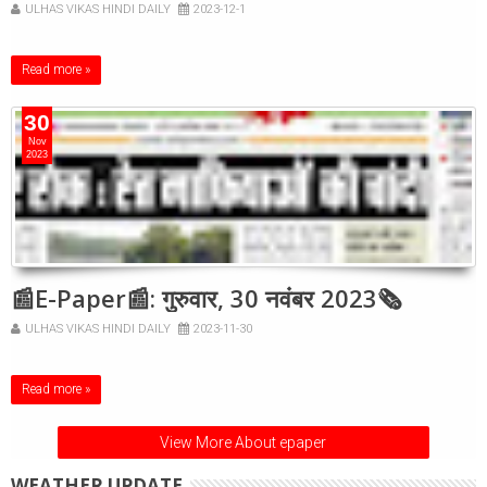
ULHAS VIKAS HINDI DAILY
2023-12-1
Read more »
30
Nov
2023
📰E-Paper📰: गुरुवार, 30 नवंबर 2023🗞
ULHAS VIKAS HINDI DAILY
2023-11-30
Read more »
View More About epaper
WEATHER UPDATE