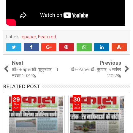
Labels:
epaper
,
Featured
Next
Previous
📰E-Paper📰: शुक्रवार, 11
📰E-Paper📰: बुधवार, 9 नवंबर
नवंबर 2022🗞
2022🗞
RELATED POST
29
30
Nov
Nov
2023
2023