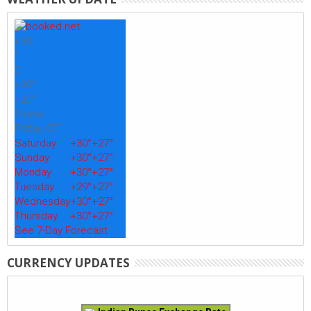
+
30
°
C
+
30°
+
27°
Thane
Friday, 07
Saturday
+
30°
+
27°
Sunday
+
30°
+
27°
Monday
+
30°
+
27°
Tuesday
+
29°
+
27°
Wednesday
+
30°
+
27°
Thursday
+
30°
+
27°
See 7-Day Forecast
CURRENCY UPDATES