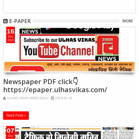
E-PAPER
MORE
16
Dec
2023
Newspaper PDF click👇
https://epaper.ulhasvikas.com/
ULHAS VIKAS HINDI DAILY
2023-12-16
Read more »
07
Dec