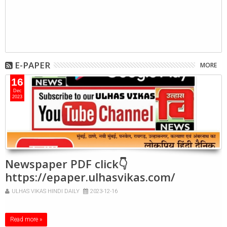
E-PAPER
MORE
16
Dec
2023
Newspaper PDF click👇
https://epaper.ulhasvikas.com/
ULHAS VIKAS HINDI DAILY
2023-12-16
Read more »