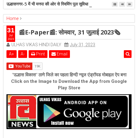
उल्हासनगर-5 में भी मनपा की ओर से स्विमिंग पुल सुविधा हो- शेरी लुंड
Home
ambernath
epaper
Featured
kalyan
ulhasnagar
31
📰E-Paper📰: सोमवार, 31 जुलाई 2023🗞
📰E-Paper📰: सोमवार, 31 जुलाई 2023🗞
Jul
2023
ULHAS VIKAS HINDI DAILY
July 31, 2023
A
+
A
-
Print
Email
"उल्हास विकास" ठाणे जिले का पहला हिन्दी न्यूज एंड्रॉयड मोबाइल ऐप बना
Click on the Image to Download the App from Google
Play Store