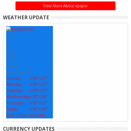
View More About epaper
WEATHER UPDATE
+
30
°
C
+
30°
+
27°
Thane
Saturday, 08
Sunday
+
30°
+
27°
Monday
+
30°
+
27°
Tuesday
+
29°
+
27°
Wednesday
+
29°
+
26°
Thursday
+
30°
+
27°
Friday
+
30°
+
26°
See 7-Day Forecast
CURRENCY UPDATES