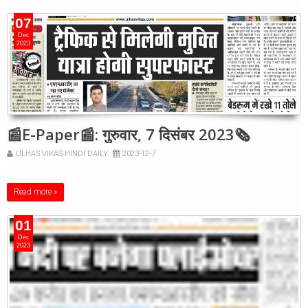
07
Dec
2023
📰E-Paper📰: गुरुवार, 7 दिसंबर 2023🗞
ULHAS VIKAS HINDI DAILY
2023-12-7
Read more »
01
Dec
2023