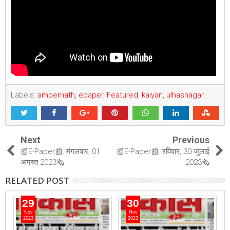
Labels:
ambernath
,
epaper
,
Featured
,
kalyan
,
ulhasnagar
Next
Previous
📰E-Paper📰: मंगलवार, 01
📰E-Paper📰: रविवार, 30 जुलाई
अगस्त 2023🗞
2023🗞
RELATED POST
29
30
Nov
Nov
2023
2023