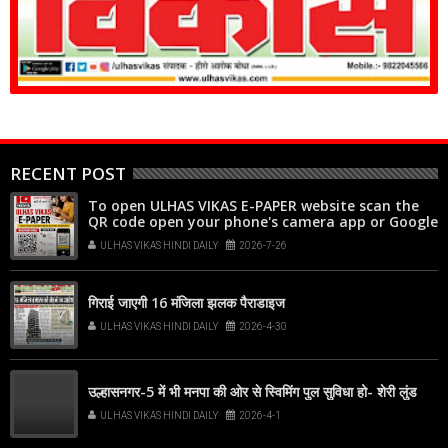
RECENT POST
To open ULHAS VIKAS E-PAPER website scan the
QR code open your phone's camera app or Google
Lens, point it at the code, and tap the web link
ULHAS VIKAS HINDI DAILY
2026-7-26
popup that appears on your screen
गिराई जाएगी 16 मंजिला झलक पैराडाइज
ULHAS VIKAS HINDI DAILY
2026-4-30
उल्हासनगर-5 में भी मनपा की ओर से स्विमिंग पुल सुविधा हो- शेरी लुंड
ULHAS VIKAS HINDI DAILY
2026-4-1