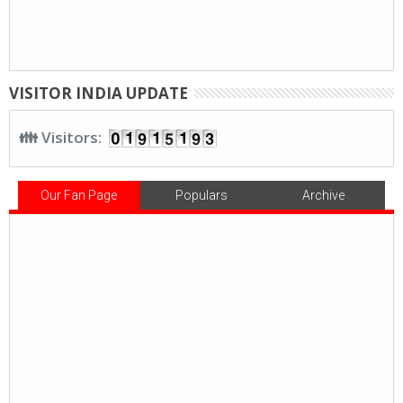
VISITOR INDIA UPDATE
👪 Visitors:
Our Fan Page
Populars
Archive