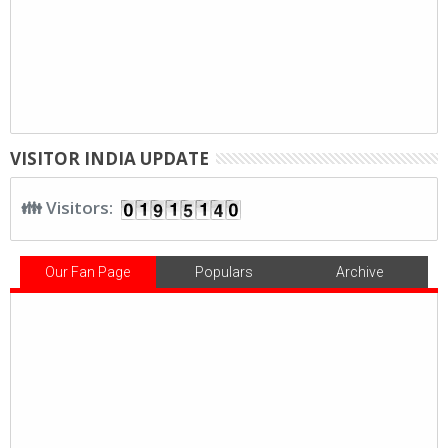
VISITOR INDIA UPDATE
👪 Visitors:
Our Fan Page
Populars
Archive