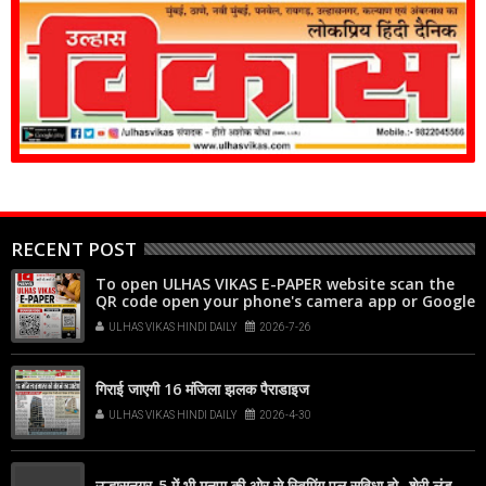
RECENT POST
To open ULHAS VIKAS E-PAPER website scan the
QR code open your phone's camera app or Google
Lens, point it at the code, and tap the web link
ULHAS VIKAS HINDI DAILY
2026-7-26
popup that appears on your screen
गिराई जाएगी 16 मंजिला झलक पैराडाइज
ULHAS VIKAS HINDI DAILY
2026-4-30
उल्हासनगर-5 में भी मनपा की ओर से स्विमिंग पुल सुविधा हो- शेरी लुंड