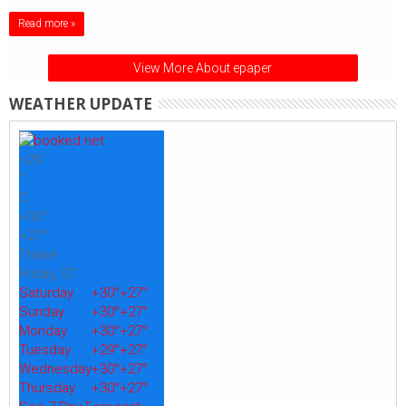
Read more »
View More About epaper
WEATHER UPDATE
+
29
°
C
+
30°
+
27°
Thane
Friday, 07
Saturday
+
30°
+
27°
Sunday
+
30°
+
27°
Monday
+
30°
+
27°
Tuesday
+
29°
+
27°
Wednesday
+
30°
+
27°
Thursday
+
30°
+
27°