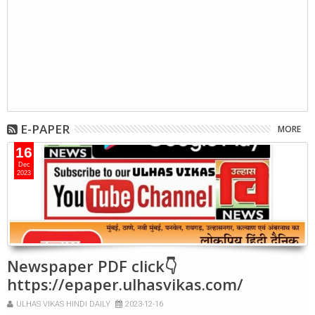
E-PAPER
MORE
16
Dec
2023
Newspaper PDF click👇
https://epaper.ulhasvikas.com/
ULHAS VIKAS HINDI DAILY
2023-12-16