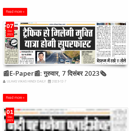
Read more »
07
Dec
2023
📰E-Paper📰: गुरुवार, 7 दिसंबर 2023🗞
ULHAS VIKAS HINDI DAILY
2023-12-7
Read more »
01
Dec
2023