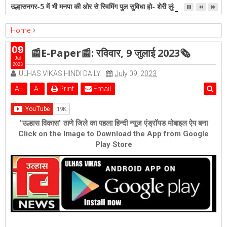
उल्हासनगर-5 में भी मनपा की ओर से स्विमिंग पुल सुविधा हो- शेरी लुंड
Home
ambernath
epaper
Featured
kalyan
ulhasnagar
09
📰E-Paper📰: रविवार, 9 जुलाई 2023🗞
📰E-Paper📰: रविवार, 9 जुलाई 2023🗞
Jul
2023
ULHAS VIKAS HINDI DAILY
July 09, 2023
A
+
A
-
Print
Email
"उल्हास विकास" ठाणे जिले का पहला हिन्दी न्यूज एंड्रॉयड मोबाइल ऐप बना
Click on the Image to Download the App from Google
Play Store