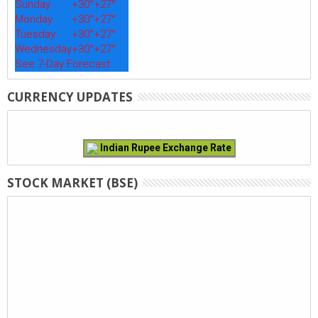
Sunday
+
30°
+
27°
Monday
+
30°
+
27°
Tuesday
+
30°
+
27°
Wednesday
+
30°
+
27°
See 7-Day Forecast
CURRENCY UPDATES
Indian Rupee Exchange Rate
STOCK MARKET (BSE)