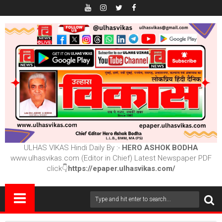
ULHAS VIKAS Hindi Daily By :-
HERO ASHOK BODHA
www.ulhasvikas.com (Editor in Chief) Latest Newspaper PDF
click👇
https://epaper.ulhasvikas.com/