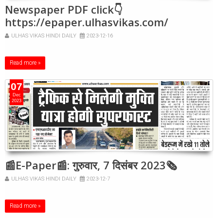
Newspaper PDF click👇
https://epaper.ulhasvikas.com/
ULHAS VIKAS HINDI DAILY
2023-12-16
Read more »
07
Dec
2023
📰E-Paper📰: गुरुवार, 7 दिसंबर 2023🗞
ULHAS VIKAS HINDI DAILY
2023-12-7
Read more »