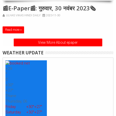
📰E-Paper📰: गुरुवार, 30 नवंबर 2023🗞
ULHAS VIKAS HINDI DAILY
2023-11-30
Read more »
View More About epaper
WEATHER UPDATE
+
29
°
C
+
30°
+
27°
Thane
Thursday, 06
Friday
+
30°
+
27°
Saturday
+
30°
+
27°