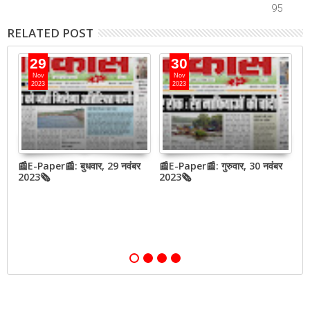
95
RELATED POST
29
30
Nov
Nov
2023
2023
📰E-Paper📰: बुधवार, 29 नवंबर
📰E-Paper📰: गुरुवार, 30 नवंबर
📰
QR
2023🗞
2023🗞
2
,