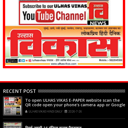
RECENT POST
To open ULHAS VIKAS E-PAPER website scan the
QR code open your phone's camera app or Google
Lens, point it at the code, and tap the web link
ULHAS VIKAS HINDI DAILY
2026-7-26
popup that appears on your screen
गिराई जाएगी 16 मंजिला झलक पैराडाइज