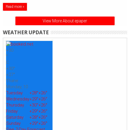
Read more »
View More About epaper
WEATHER UPDATE
+
30
°
C
+
30°
+
27°
Thane
Monday, 10
Tuesday
+
28°
+
26°
Wednesday
+
29°
+
26°
Thursday
+
30°
+
26°
Friday
+
29°
+
26°
Saturday
+
28°
+
26°
Sunday
+
29°
+
26°
See 7-Day Forecast