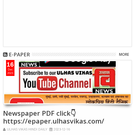
E-PAPER
MORE
16
Dec
2023
Newspaper PDF click👇
https://epaper.ulhasvikas.com/
ULHAS VIKAS HINDI DAILY
2023-12-16