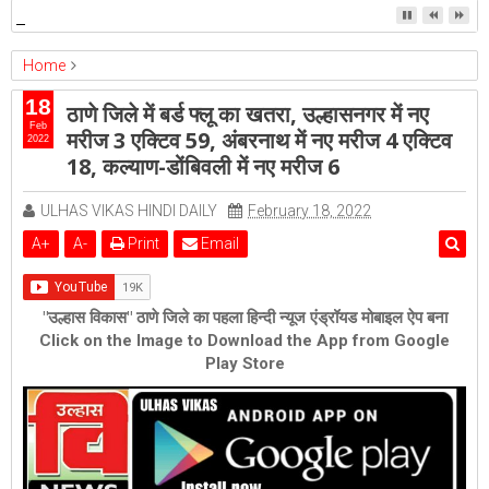
उल्हासनगर-5 में भी मनपा की ओर से स्विमिंग पुल सुविधा हो- शेरी लुंड
Home
ambernath
Featured
kalyan
ulhasnagar
18
ठाणे जिले में बर्ड फ्लू का खतरा, उल्हासनगर में नए
ठाणे जिले में बर्ड फ्लू का खतरा, उल्हासनगर में नए मरीज 3 एक्टिव 59, अंबरनाथ में नए
Feb
मरीज 3 एक्टिव 59, अंबरनाथ में नए मरीज 4 एक्टिव
2022
मरीज 4 एक्टिव 18, कल्याण-डोंबिवली में नए मरीज 6
18, कल्याण-डोंबिवली में नए मरीज 6
ULHAS VIKAS HINDI DAILY
February 18, 2022
A
+
A
-
Print
Email
"उल्हास विकास" ठाणे जिले का पहला हिन्दी न्यूज एंड्रॉयड मोबाइल ऐप बना
Click on the Image to Download the App from Google
Play Store