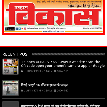
RECENT POST
To open ULHAS VIKAS E-PAPER website scan the
QR code open your phone's camera app or Google
Lens, point it at the code, and tap the web link
ULHAS VIKAS HINDI DAILY
2026-7-26
popup that appears on your screen
गिराई जाएगी 16 मंजिला झलक पैराडाइज
ULHAS VIKAS HINDI DAILY
2026-4-30
उल्हासनगर-5 में भी मनपा की ओर से स्विमिंग पुल सुविधा हो- शेरी लुंड