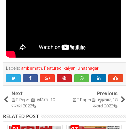
Labels:
ambernath
,
Featured
,
kalyan
,
ulhasnagar
Next
Previous
📰E-Paper📰: शनिवार, 19
📰E-Paper📰: शुक्रवार, 18
फरवरी 2022🗞
फरवरी 2022🗞
RELATED POST
01
07