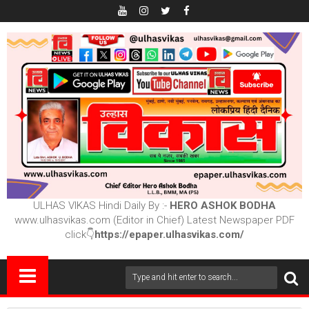
ULHAS VIKAS Hindi Daily By :-
HERO ASHOK BODHA
www.ulhasvikas.com (Editor in Chief) Latest Newspaper PDF
click👇
https://epaper.ulhasvikas.com/