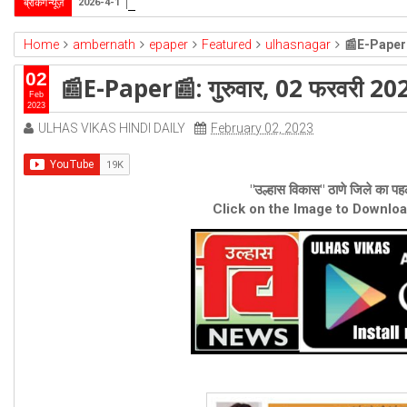
उल्हासनगर-5 में भी मनपा की ओर से स्विमिंग पुल सुविधा हो- 
ब्रेकिंग न्यूज़
2026-4-1
Home
ambernath
epaper
Featured
ulhasnagar
📰E-Paper📰
02
📰E-Paper📰: गुरुवार, 02 फरवरी 20
Feb
2023
ULHAS VIKAS HINDI DAILY
February 02, 2023
"उल्हास विकास" ठाणे जिले का पहल
Click on the Image to Downlo