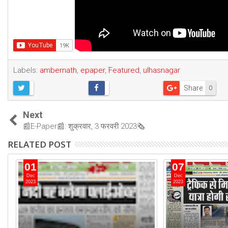
Labels:
ambernath
,
epaper
,
Featured
,
ulhasnagar
Share
0
Next
📰E-Paper📰: शुक्रवार, 3 फरवरी 2023🗞
RELATED POST
01
07
Dec
Dec
2023
2023