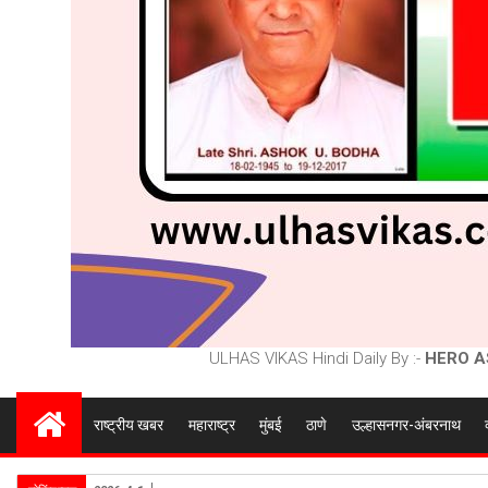
ULHAS VIKAS Hindi Daily By :-
HERO A
राष्ट्रीय खबर
महाराष्ट्र
मुंबई
ठाणे
उल्हासनगर-अंबरनाथ