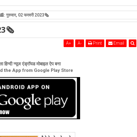
शेरी लुंड
: गुरुवार, 02 फरवरी 2023🗞
23🗞
A
+
A
-
Print
Email
ा हिन्दी न्यूज एंड्रॉयड मोबाइल ऐप बना
ad the App from Google Play Store