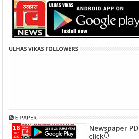
ULHAS VIKAS FOLLOWERS
E-PAPER
Newspaper PD
16
click👇
Dec
2023