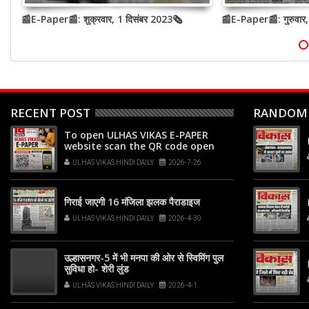
📰E-Paper📰: शुक्रवार, 1 दिसंबर 2023🗞
📰E-Paper📰: गुरुवार
RECENT POST
RANDOM
To open ULHAS VIKAS E-PAPER
website scan the QR code open
your phone's camera app or
ULHAS VIKAS HINDI DAILY
2026-7-26
Google Lens, point it at the code,
and tap the web link popup that
appears on your screen
गिराई जाएगी 16 मंजिला झलक पैराडाइज
ULHAS VIKAS HINDI DAILY
2026-4-30
उल्हासनगर-5 में भी मनपा की ओर से स्विमिंग पुल
सुविधा हो- शेरी लुंड
ULHAS VIKAS HINDI DAILY
2026-4-1