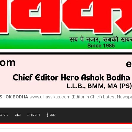
SHOK BODHA
www.ulhasvikas.com (Editor in Chief) Latest Newspa
व्यापार
खेल
मनोरंजन
ई-पपर