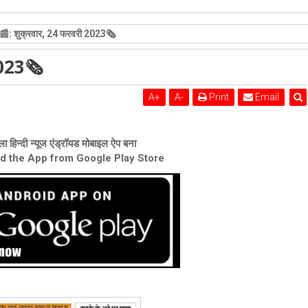
कोर्ट का बड़ा फैसला, सशर्त मंजूरी दी
: शुक्रवार, 24 फरवरी 2023🗞
2023🗞
A
+
A
-
Print
Email
ा हिन्दी न्यूज एंड्रॉयड मोबाइल ऐप बना
ad the App from Google Play Store