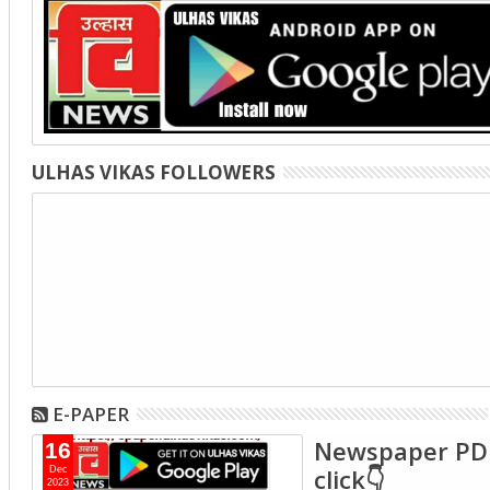
ULHAS VIKAS FOLLOWERS
E-PAPER
Newspaper PD
16
click👇
Dec
2023