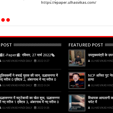
https://epaper.ulhasvikas.com/
 POST
FEATURED POST
📰E-Paper📰: रविवार, 27 मार्च 2022🗞
उपमुख्यमंत्री के उ
ULHAS VIKAS HINDI DAILY
2022-3-27
ULHAS VIKAS HIND
पुलिसकर्मी ने बचाई युवक की जान, उल्हासनगर में
NCP अजित गुट नेता ब
नए मरीज 0 एक्टिव 2, अंबरनाथ में नए मरीज 0
हत्या
एक्टिव 0, कल्याण-डोंबिवली में नए मरीज 0
ULHAS VIKAS HINDI DAILY
2022-3-24
ULHAS VIKAS HIND
उल्हासनगर में सट्टेबाजी का खेल शुरू, उल्हासनगर
विधायक आयलानी का
में नए मरीज 1 एक्टिव 3, अंबरनाथ में नए मरीज 0
चपेट में
एक्टिव 0, कल्याण-डोंबिवली में नए मरीज 1
ULHAS VIKAS HINDI DAILY
2022-3-26
ULHAS VIKAS HIND