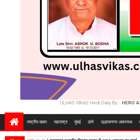
ULHAS VIKAS Hindi Daily By :-
HERO A
राष्ट्रीय खबर
महाराष्ट्र
मुंबई
ठाणे
उल्हासनगर-अंबरनाथ