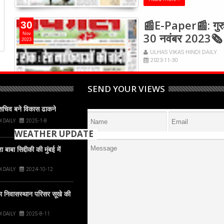
📰E-Paper📰: गुरु
30
30 नवंबर 2023🗞
Nov
2023
ULHAS VIKAS HINDI DAILY
2023-11-30
SEND YOUR VIEWS
Read more »
पसचिव बने विकास ढाकने
View More About epaper
I DAILY
2025-1-8
WEATHER UPDATE
ाबा सिद्दीकी की मुंबई में
+
29
I DAILY
2024-10-12
°
C
 निवासस्थान परिसर सूखे की
+
30°
+
27°
I DAILY
2025-8-11
Thane