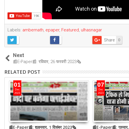
Labels:
ambernath
,
epaper
,
Featured
,
ulhasnagar
Share
0
Next
📰E-Paper📰: रविवार, 26 फरवरी 2023🗞
RELATED POST
01
07
Dec
Dec
2023
2023
📰E-Paper📰: शुक्रवार, 1 दिसंबर 2023🗞
📰E-Paper📰: गुरुवार