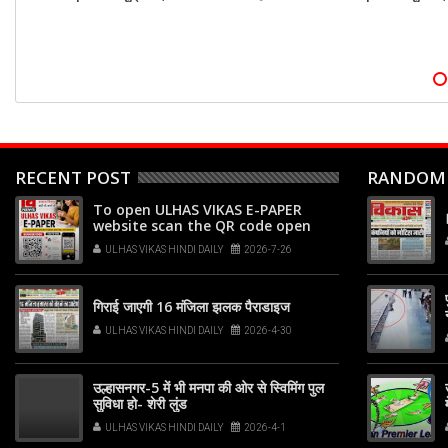
RECENT POST
RANDOM
To open ULHAS VIKAS E-PAPER
website scan the QR code open
your phone's camera app or
ULHAS VIKAS HINDI DAILY
2026-7-26
Google Lens, point it at the code,
and tap the web link popup that
appears on your screen
गिराई जाएगी 16 मंजिला झलक पैराडाइज
ULHAS VIKAS HINDI DAILY
2026-4-30
उल्हासनगर-5 में भी मनपा की ओर से स्विमिंग पुल
सुविधा हो- शेरी लुंड
ULHAS VIKAS HINDI DAILY
2026-4-1