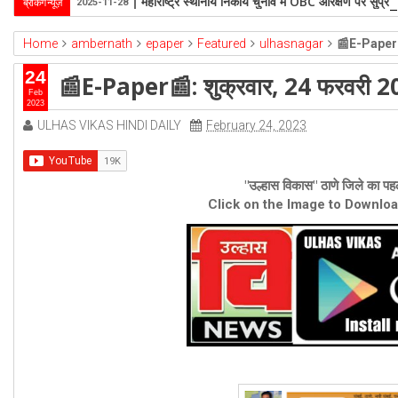
महाराष्ट्र स्थानीय निकाय चुनाव में OBC आरक्षण पर सुप्रीम 
ब्रेकिंग न्यूज़
2025-11-28
Home
ambernath
epaper
Featured
ulhasnagar
📰E-Paper📰
24
📰E-Paper📰: शुक्रवार, 24 फरवरी 
Feb
2023
ULHAS VIKAS HINDI DAILY
February 24, 2023
"उल्हास विकास" ठाणे जिले का पहल
Click on the Image to Downlo