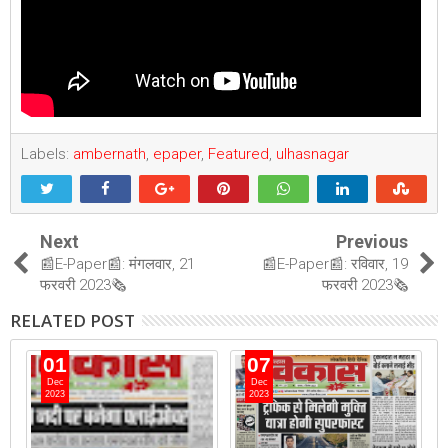
Labels:
ambernath
,
epaper
,
Featured
,
ulhasnagar
Next
Previous
📰E-Paper📰: मंगलवार, 21
📰E-Paper📰: रविवार, 19
फरवरी 2023🗞
फरवरी 2023🗞
RELATED POST
01
07
Dec
Dec
2023
2023