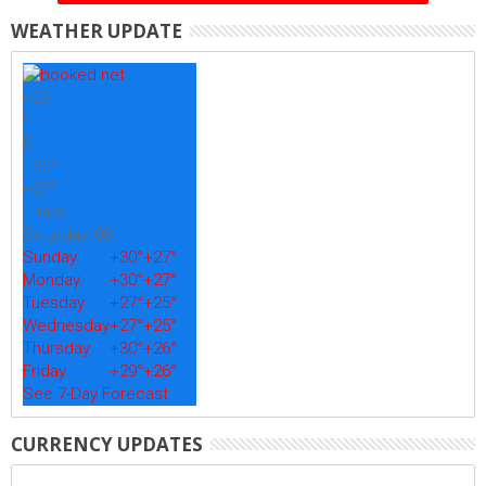
WEATHER UPDATE
+
29
°
C
+
30°
+
27°
Thane
Saturday, 08
Sunday
+
30°
+
27°
Monday
+
30°
+
27°
Tuesday
+
27°
+
25°
Wednesday
+
27°
+
25°
Thursday
+
30°
+
26°
Friday
+
29°
+
26°
See 7-Day Forecast
CURRENCY UPDATES