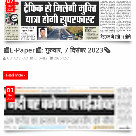
07
Dec
2023
📰E-Paper📰: गुरुवार, 7 दिसंबर 2023🗞
ULHAS VIKAS HINDI DAILY
2023-12-7
Read more »
01
Dec
2023