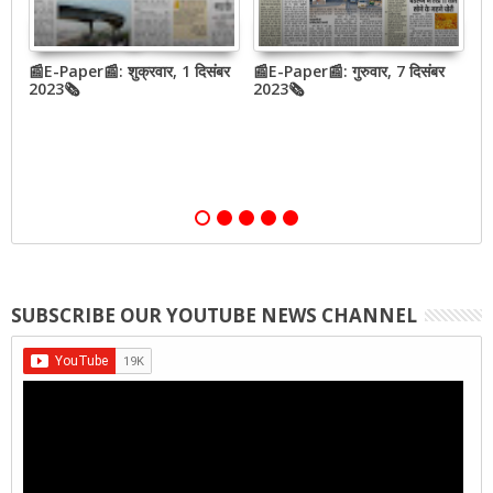
📰E-Paper📰: शुक्रवार, 1 दिसंबर
📰E-Paper📰: गुरुवार, 7 दिसंबर
N
2023🗞
2023🗞
h
o
SUBSCRIBE OUR YOUTUBE NEWS CHANNEL