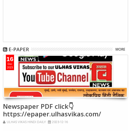
E-PAPER
MORE
16
Dec
2023
Newspaper PDF click👇
https://epaper.ulhasvikas.com/
ULHAS VIKAS HINDI DAILY
2023-12-16