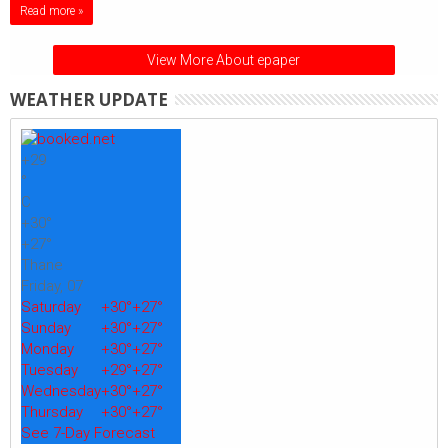
Read more »
View More About epaper
WEATHER UPDATE
+
29
°
C
+
30°
+
27°
Thane
Friday, 07
Saturday
+
30°
+
27°
Sunday
+
30°
+
27°
Monday
+
30°
+
27°
Tuesday
+
29°
+
27°
Wednesday
+
30°
+
27°
Thursday
+
30°
+
27°
See 7-Day Forecast