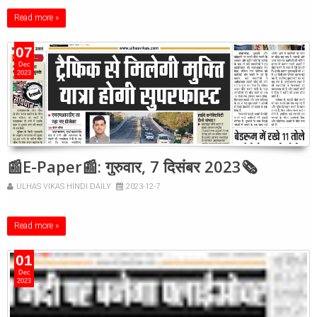
Read more »
07
Dec
2023
📰E-Paper📰: गुरुवार, 7 दिसंबर 2023🗞
ULHAS VIKAS HINDI DAILY
2023-12-7
Read more »
01
Dec
2023