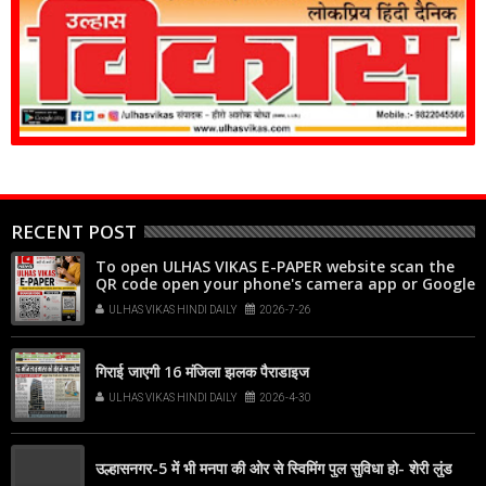
RECENT POST
To open ULHAS VIKAS E-PAPER website scan the
QR code open your phone's camera app or Google
Lens, point it at the code, and tap the web link
ULHAS VIKAS HINDI DAILY
2026-7-26
popup that appears on your screen
गिराई जाएगी 16 मंजिला झलक पैराडाइज
ULHAS VIKAS HINDI DAILY
2026-4-30
उल्हासनगर-5 में भी मनपा की ओर से स्विमिंग पुल सुविधा हो- शेरी लुंड