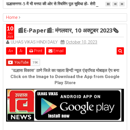
उल्हासनगर-5 में भी मनपा की ओर से स्विमिंग पुल सुविधा हो- शेरी लुंड
Home
ambernath
bhiwandi
epaper
Featured
kalyan
10
📰E-Paper📰: मंगलवार, 10 अक्टूबर 2023🗞
ulhasnagar
📰E-Paper📰: मंगलवार, 10 अक्टूबर 2023🗞
Oct
2023
ULHAS VIKAS HINDI DAILY
October 10, 2023
A
+
A
-
Print
Email
"उल्हास विकास" ठाणे जिले का पहला हिन्दी न्यूज एंड्रॉयड मोबाइल ऐप बना
Click on the Image to Download the App from Google
Play Store