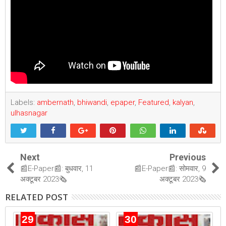
Labels:
ambernath
,
bhiwandi
,
epaper
,
Featured
,
kalyan
,
ulhasnagar
Next
Previous
📰E-Paper📰: बुधवार, 11
📰E-Paper📰: सोमवार, 9
अक्टूबर 2023🗞
अक्टूबर 2023🗞
RELATED POST
29
30