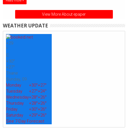
Read more »
View More About epaper
WEATHER UPDATE
+
29
°
C
+
30°
+
27°
Thane
Sunday, 09
Monday
+
30°
+
27°
Tuesday
+
27°
+
24°
Wednesday
+
28°
+
26°
Thursday
+
28°
+
26°
Friday
+
30°
+
26°
Saturday
+
29°
+
26°
See 7-Day Forecast