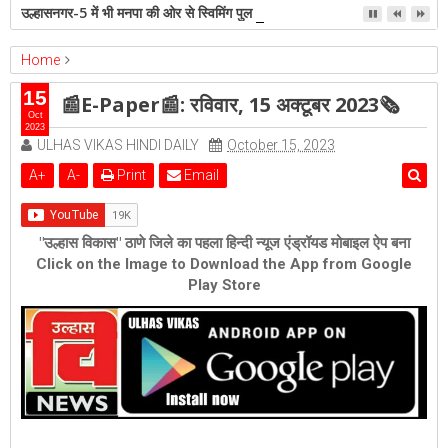
उल्हासनगर-5 में भी मनपा की ओर से स्विमिंग पुल सुविधा हो- शेरी लुंड
Home
ambernath
bhiwandi
epaper
Featured
kalyan
15
📰E-Paper📰: रविवार, 15 अक्टूबर 2023🗞
ulhasnagar
📰E-Paper📰: रविवार, 15 अक्टूबर 2023🗞
Oct
2023
ULHAS VIKAS HINDI DAILY
October 15, 2023
A
+
A
-
Print
Email
"उल्हास विकास" ठाणे जिले का पहला हिन्दी न्यूज एंड्रॉयड मोबाइल ऐप बना
Click on the Image to Download the App from Google
Play Store