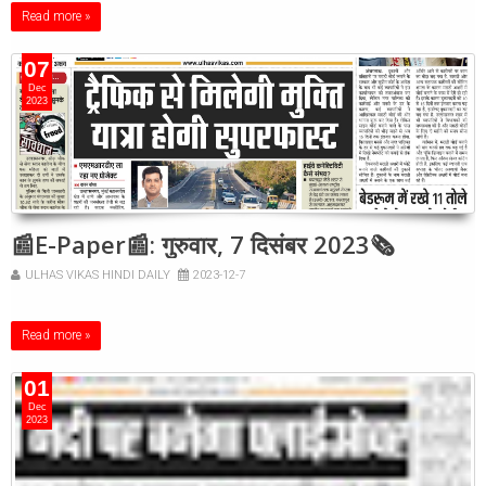
Read more »
07
Dec
2023
📰E-Paper📰: गुरुवार, 7 दिसंबर 2023🗞
ULHAS VIKAS HINDI DAILY
2023-12-7
Read more »
01
Dec
2023