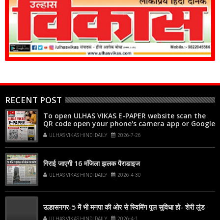
RECENT POST
To open ULHAS VIKAS E-PAPER website scan the
QR code open your phone's camera app or Google
Lens, point it at the code, and tap the web link
ULHAS VIKAS HINDI DAILY
2026-7-26
popup that appears on your screen
गिराई जाएगी 16 मंजिला झलक पैराडाइज
ULHAS VIKAS HINDI DAILY
2026-4-30
उल्हासनगर-5 में भी मनपा की ओर से स्विमिंग पुल सुविधा हो- शेरी लुंड
ULHAS VIKAS HINDI DAILY
2026-4-1