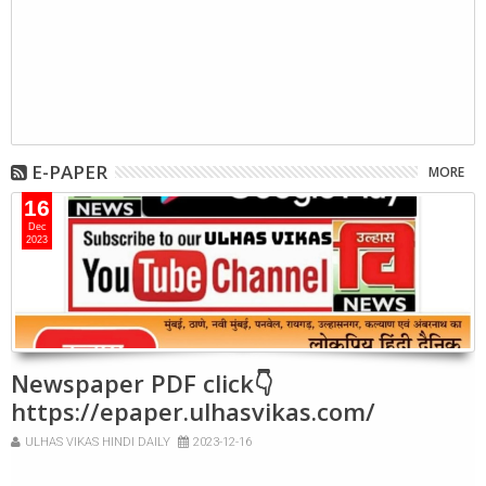
E-PAPER
MORE
16
Dec
2023
Newspaper PDF click👇
https://epaper.ulhasvikas.com/
ULHAS VIKAS HINDI DAILY
2023-12-16