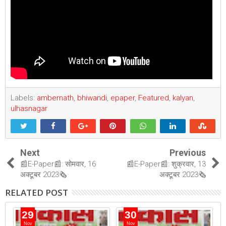
Labels:
ambernath
,
bhiwandi
,
epaper
,
Featured
,
kalyan
,
ulhasnagar
Next
Previous
📰E-Paper📰: सोमवार, 16
📰E-Paper📰: शुक्रवार, 13
अक्टूबर 2023🗞
अक्टूबर 2023🗞
RELATED POST
29
30
Nov
Nov