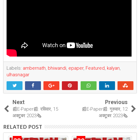
Labels:
ambernath
,
bhiwandi
,
epaper
,
Featured
,
kalyan
,
ulhasnagar
Next
Previous
📰E-Paper📰: रविवार, 15
📰E-Paper📰: गुरुवार, 12
अक्टूबर 2023🗞
अक्टूबर 2023🗞
RELATED POST