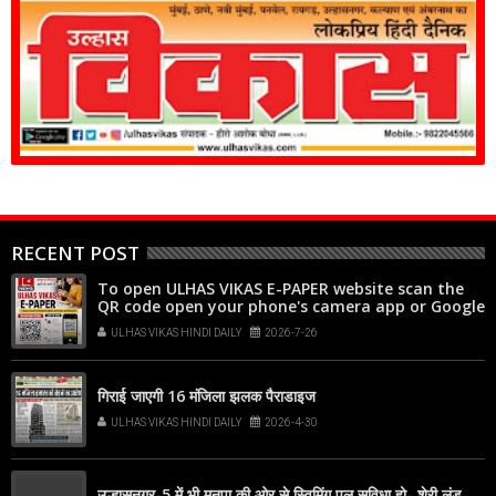
RECENT POST
To open ULHAS VIKAS E-PAPER website scan the
QR code open your phone's camera app or Google
Lens, point it at the code, and tap the web link
ULHAS VIKAS HINDI DAILY
2026-7-26
popup that appears on your screen
गिराई जाएगी 16 मंजिला झलक पैराडाइज
ULHAS VIKAS HINDI DAILY
2026-4-30
उल्हासनगर-5 में भी मनपा की ओर से स्विमिंग पुल सुविधा हो- शेरी लुंड