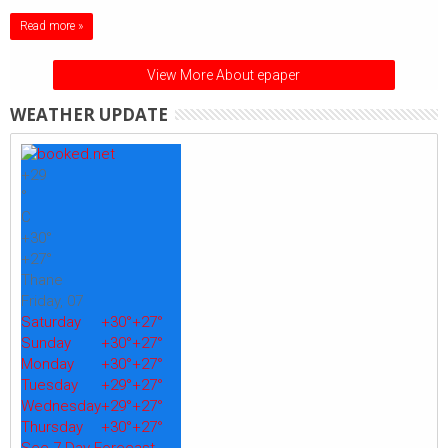
Read more »
View More About epaper
WEATHER UPDATE
+
29
°
C
+
30°
+
27°
Thane
Friday, 07
Saturday
+
30°
+
27°
Sunday
+
30°
+
27°
Monday
+
30°
+
27°
Tuesday
+
29°
+
27°
Wednesday
+
29°
+
27°
Thursday
+
30°
+
27°