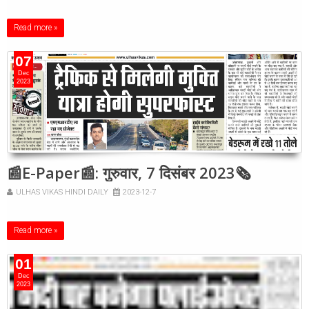
Read more »
07
Dec
2023
📰E-Paper📰: गुरुवार, 7 दिसंबर 2023🗞
ULHAS VIKAS HINDI DAILY
2023-12-7
Read more »
01
Dec
2023