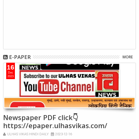
E-PAPER
MORE
16
Dec
2023
Newspaper PDF click👇
https://epaper.ulhasvikas.com/
ULHAS VIKAS HINDI DAILY
2023-12-16