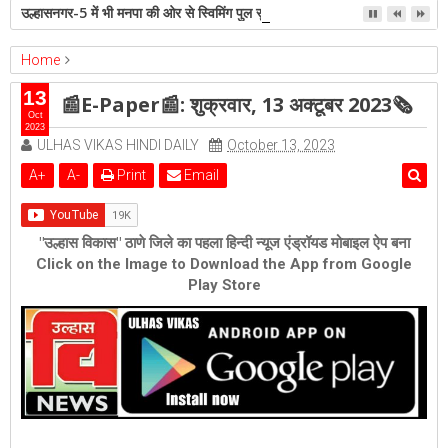
उल्हासनगर-5 में भी मनपा की ओर से स्विमिंग पुल सुविधा हो- शेरी लुंड
Home
ambernath
bhiwandi
epaper
Featured
kalyan
13
📰E-Paper📰: शुक्रवार, 13 अक्टूबर 2023🗞
ulhasnagar
📰E-Paper📰: शुक्रवार, 13 अक्टूबर 2023🗞
Oct
2023
ULHAS VIKAS HINDI DAILY
October 13, 2023
A
+
A
-
Print
Email
"उल्हास विकास" ठाणे जिले का पहला हिन्दी न्यूज एंड्रॉयड मोबाइल ऐप बना
Click on the Image to Download the App from Google
Play Store