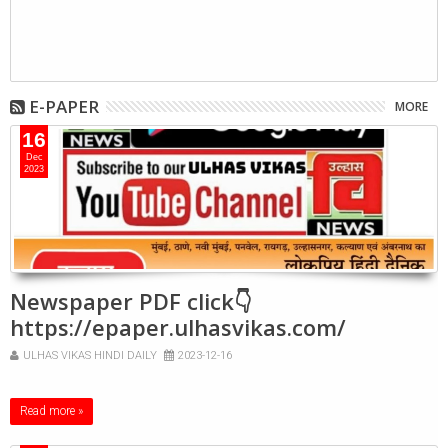
E-PAPER
MORE
16
Dec
2023
Newspaper PDF click👇
https://epaper.ulhasvikas.com/
ULHAS VIKAS HINDI DAILY
2023-12-16
Read more »