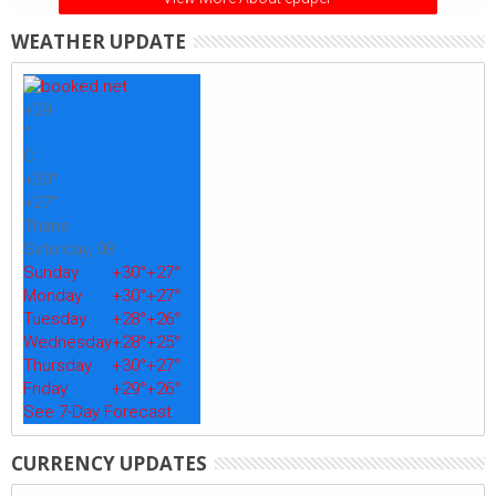
WEATHER UPDATE
+
29
°
C
+
30°
+
27°
Thane
Saturday, 08
Sunday
+
30°
+
27°
Monday
+
30°
+
27°
Tuesday
+
28°
+
26°
Wednesday
+
28°
+
25°
Thursday
+
30°
+
27°
Friday
+
29°
+
26°
See 7-Day Forecast
CURRENCY UPDATES