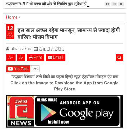
उल्हासनगर-5 में भी मनपा की ओर से स्विमिंग पुल सुविधा हो- शेरी लुंड
Home
Featured
अन्य ख़बरें
अपराध
राजनीति
समसामयिक
12
इस साल अच्‍छा रहेगा मानसून, सामान्‍य से ज्‍यादा होगी
इस साल अच्‍छा रहेगा मानसून, सामान्‍य से ज्‍यादा होगी बारि‍शः मौसम विभाग
Apr
बारि‍शः मौसम विभाग
2016
ulhas vikas
April 12, 2016
A
+
A
-
Print
Email
"उल्हास विकास" ठाणे जिले का पहला हिन्दी न्यूज एंड्रॉयड मोबाइल ऐप बना
Click on the Image to Download the App from Google
Play Store