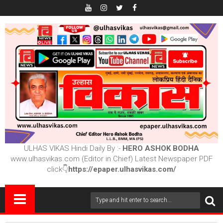
ULHAS VIKAS Hindi Daily By :-
HERO ASHOK BODHA
www.ulhasvikas.com (Editor in Chief) Latest Newspaper PDF
click👇
https://epaper.ulhasvikas.com/