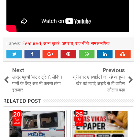
Labels:
Featured
,
अन्य ख़बरें
,
अपराध
,
राजनीति
,
समसामयिक
Next
Previous
लातूर पहुंची 'वाटर ट्रेन', लेकिन
श्रीनगर एनआईटी जा रहे अनुपम
पानी के लिए अब भी करना होगा
खेर को हवाई अड्डे से ही वापिस
इंतजार
लौटना पड़ा
RELATED POST
20
26
Apr
Jul
2020
2026