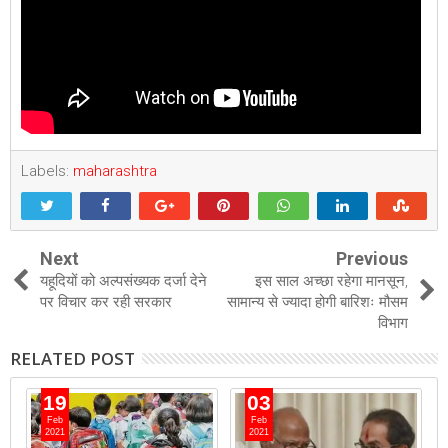
Labels:
maharashtra
Next
Previous
यहूदियों को अल्पसंख्यक दर्जा देने
इस साल अच्‍छा रहेगा मानसून,
पर विचार कर रही सरकार
सामान्‍य से ज्‍यादा होगी बारि‍शः मौसम
विभाग
RELATED POST
19
03
Feb
Feb
2021
2021