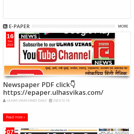
E-PAPER
MORE
16
Dec
2023
Newspaper PDF click👇
https://epaper.ulhasvikas.com/
ULHAS VIKAS HINDI DAILY
2023-12-16
Read more »
07