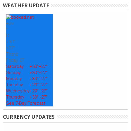
WEATHER UPDATE
+
29
°
C
+
30°
+
27°
Thane
Friday, 07
Saturday
+
30°
+
27°
Sunday
+
30°
+
27°
Monday
+
30°
+
27°
Tuesday
+
29°
+
27°
Wednesday
+
29°
+
27°
Thursday
+
30°
+
27°
See 7-Day Forecast
CURRENCY UPDATES