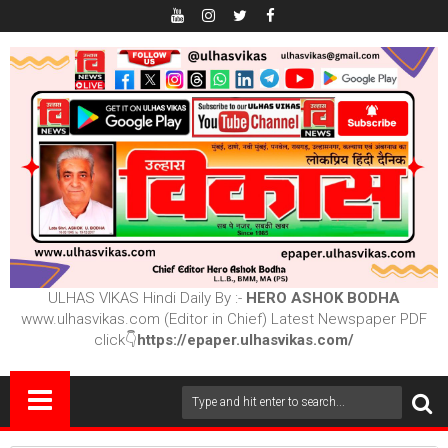
ULHAS VIKAS Hindi Daily By :-
HERO ASHOK BODHA
www.ulhasvikas.com (Editor in Chief) Latest Newspaper PDF
click👇
https://epaper.ulhasvikas.com/