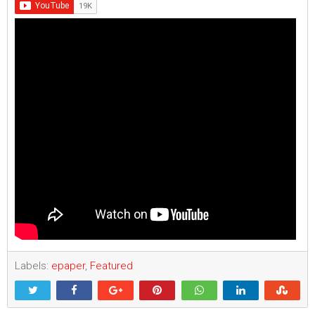
Labels:
epaper
,
Featured