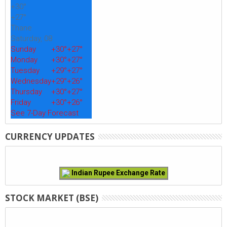
+
30°
+
27°
Thane
Saturday, 08
Sunday
+
30°
+
27°
Monday
+
30°
+
27°
Tuesday
+
29°
+
27°
Wednesday
+
29°
+
26°
Thursday
+
30°
+
27°
Friday
+
30°
+
26°
See 7-Day Forecast
CURRENCY UPDATES
Indian Rupee Exchange Rate
STOCK MARKET (BSE)