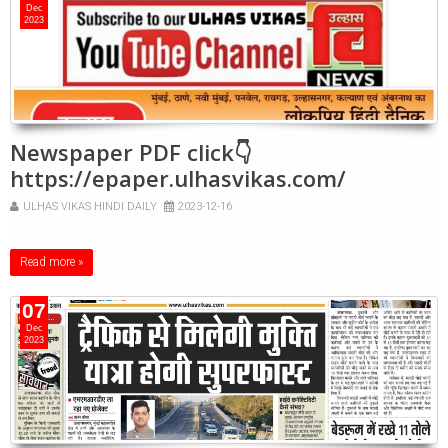
Dec
2023
Newspaper PDF click👇
https://epaper.ulhasvikas.com/
ULHAS VIKAS HINDI DAILY
2023-12-16
Read more »
07
Dec
2023