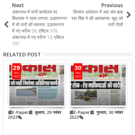
Next
Previous
अंबरनाथ में पानी कार्यालय पर
किसान आंदोलन में आए संत बाबा
विधायक ने ताला लगाया, उल्हासनगर
राम सिंह ने की आत्महत्या, खुद को
में भी पानी की समस्या, उल्हासनगर
मारी गोली
में नए मरीज 09, एक्टिव 379,
अंबरनाथ में नए मरीज 13, एक्टिव
107
RELATED POST
29
30
Nov
Nov
2023
2023
📰E-Paper📰: बुधवार, 29 नवंबर
📰E-Paper📰: गुरुवार, 30 नवंबर
📰
QR
2023🗞
2023🗞
2
,