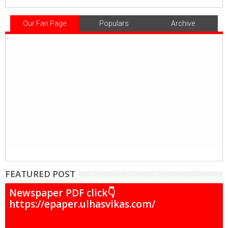
Our Fan Page
Populars
Archive
FEATURED POST
Newspaper PDF click👇
https://epaper.ulhasvikas.com/