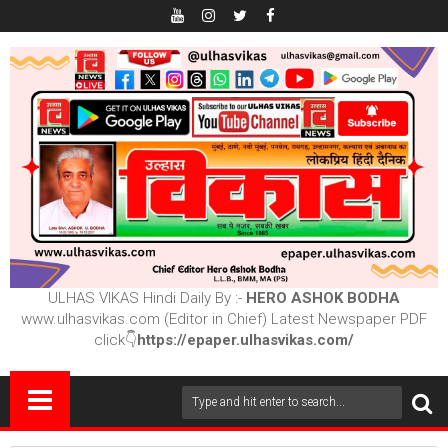
ULHAS VIKAS Hindi Daily By :-
HERO ASHOK BODHA
www.ulhasvikas.com (Editor in Chief) Latest Newspaper PDF
click👇
https://epaper.ulhasvikas.com/