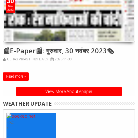
30
Nov
2023
📰E-Paper📰: गुरुवार, 30 नवंबर 2023🗞
ULHAS VIKAS HINDI DAILY
2023-11-30
Read more »
View More About epaper
WEATHER UPDATE
+
30
°
C