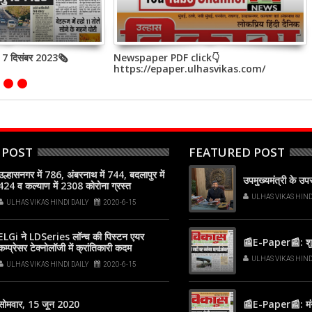
, 7 दिसंबर 2023🗞
Newspaper PDF click👇
https://epaper.ulhasvikas.com/
 POST
FEATURED POST
उल्हासनगर में 786, अंबरनाथ में 744, बदलापुर में
उपमुख्यमंत्री के उ
424 व कल्याण में 2308 कोरोना ग्रस्त
ULHAS VIKAS HIND
ULHAS VIKAS HINDI DAILY
2020-6-15
ELGi ने LDSeries लॉन्च की पिस्टन एयर
📰E-Paper📰: शुक
कम्प्रेसर टेक्नोलॉजी में क्रांतिकारी कदम
ULHAS VIKAS HIND
ULHAS VIKAS HINDI DAILY
2020-6-15
सोमवार, 15 जून 2020
📰E-Paper📰: मं