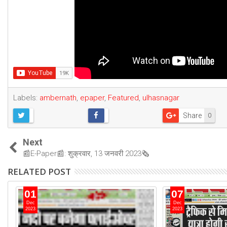
Labels:
ambernath
,
epaper
,
Featured
,
ulhasnagar
Share
0
Next
📰E-Paper📰: शुक्रवार, 13 जनवरी 2023🗞
RELATED POST
01
07
Dec
Dec
2023
2023