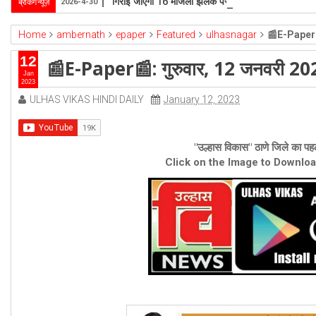
गिराई जाएगी 16 मंजिला झलक पैराडाइज
ब्रेकिंग न्यूज़
2026-4-30
Home
ambernath
epaper
Featured
ulhasnagar
📰E-Paper📰
12
📰E-Paper📰: गुरुवार, 12 जनवरी 2
Jan
2023
ULHAS VIKAS HINDI DAILY
January 12, 2023
"उल्हास विकास" ठाणे जिले का पहल
Click on the Image to Downlo