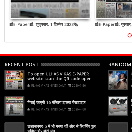
📰E-Paper📰: शुक्रवार, 1 दिसंबर 2023🗞
📰E-Paper📰: गुरुवार
RECENT POST
RANDOM
To open ULHAS VIKAS E-PAPER
website scan the QR code open
your phone's camera app or
ULHAS VIKAS HINDI DAILY
2026-7-26
Google Lens, point it at the code,
and tap the web link popup that
appears on your screen
गिराई जाएगी 16 मंजिला झलक पैराडाइज
ULHAS VIKAS HINDI DAILY
2026-4-30
उल्हासनगर-5 में भी मनपा की ओर से स्विमिंग पुल
सुविधा हो- शेरी लुंड