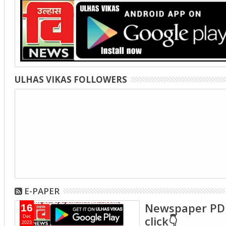
ULHAS VIKAS FOLLOWERS
E-PAPER
Newspaper PD
16
click👇
Dec
2023