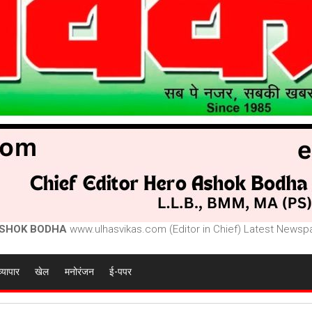
SHOK BODHA
www.ulhasvikas.com (Editor in Chief) Latest Newspa
व्यापार
खेल
मनोरंजन
ई-पपर