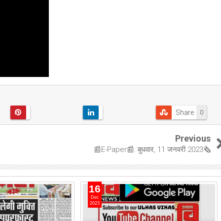
Share
0
Previous
📰E-Paper📰: बुधवार, 11 जनवरी 2023🗞
16
Dec
2023