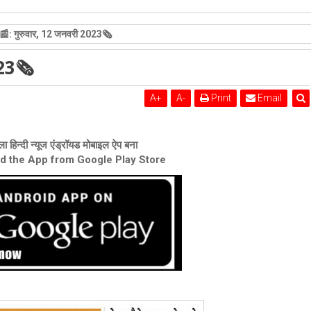
: गुरुवार, 12 जनवरी 2023🗞
023🗞
A
+
A
-
Print
Email
ा हिन्दी न्यूज एंड्रॉयड मोबाइल ऐप बना
ad the App from Google Play Store