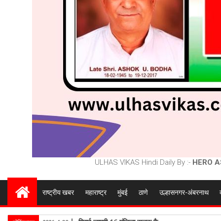
ULHAS VIKAS Hindi Daily By :-
HERO A
राष्ट्रीय खबर
महाराष्ट्र
मुंबई
ठाणे
उल्हासनगर-अंबरनाथ