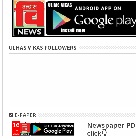
ULHAS VIKAS FOLLOWERS
E-PAPER
Newspaper PD
16
click👇
Dec
2023