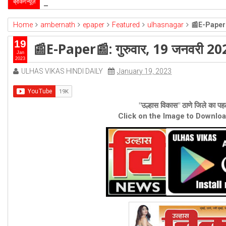
उल्हासनगर-5 में भी मनपा की ओर से स्विमिंग पुल सुविधा हो- 
ब्रेकिंग न्यूज़
2026-4-1
Home
ambernath
epaper
Featured
ulhasnagar
📰E-Paper📰
19
📰E-Paper📰: गुरुवार, 19 जनवरी 2
Jan
2023
ULHAS VIKAS HINDI DAILY
January 19, 2023
"उल्हास विकास" ठाणे जिले का पहल
Click on the Image to Downlo