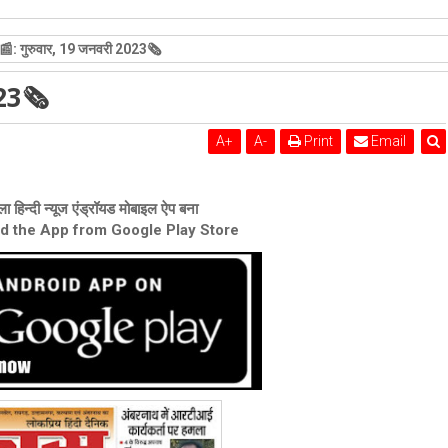
शेरी लुंड
: गुरुवार, 19 जनवरी 2023🗞
023🗞
A
+
A
-
Print
Email
ा हिन्दी न्यूज एंड्रॉयड मोबाइल ऐप बना
ad the App from Google Play Store