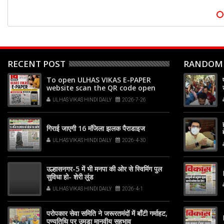
RECENT POST
RANDOM
To open ULHAS VIKAS E-PAPER
website scan the QR code open
your phone's camera app or
ULHAS VIKAS HINDI DAILY
2026-7-26
Google Lens, point it at the code,
and tap the web link popup that
appears on your screen
गिराई जाएगी 16 मंजिला झलक पैराडाइज
ULHAS VIKAS HINDI DAILY
2026-4-30
उल्हासनगर-5 में भी मनपा की ओर से स्विमिंग पुल
सुविधा हो- शेरी लुंड
ULHAS VIKAS HINDI DAILY
2026-4-1
परोपकार सेवा समिति ने जरूरतमंदों में बाँटी गर्माहट,
पुण्यतिथि पर उमड़ा मानवीय सहभाव