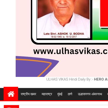
ULHAS VIKAS Hindi Daily By :-
HERO A
राष्ट्रीय खबर
महाराष्ट्र
मुंबई
ठाणे
उल्हासनगर-अंबरनाथ