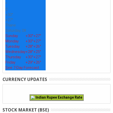
°
C
+
30°
+
27°
Thane
Saturday, 08
Sunday
+
30°
+
27°
Monday
+
30°
+
27°
Tuesday
+
28°
+
26°
Wednesday
+
28°
+
25°
Thursday
+
30°
+
27°
Friday
+
29°
+
26°
See 7-Day Forecast
CURRENCY UPDATES
Indian Rupee Exchange Rate
STOCK MARKET (BSE)