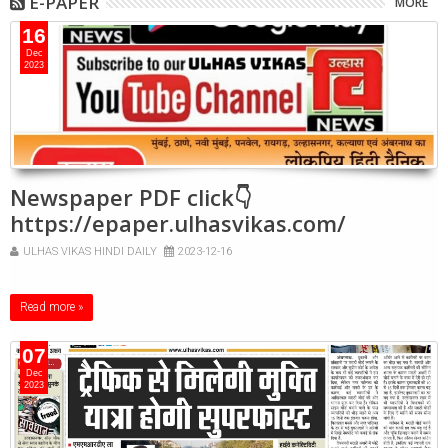
E-PAPER
MORE
16
Dec
2023
Newspaper PDF click👇
https://epaper.ulhasvikas.com/
ULHAS VIKAS HINDI DAILY
2023-12-16
Read more »
07
Dec
2023