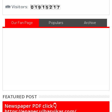
👪 Visitors:
Our Fan Page
Populars
Archive
FEATURED POST
Newspaper PDF click👇
https://epaper.ulhasvikas.com/