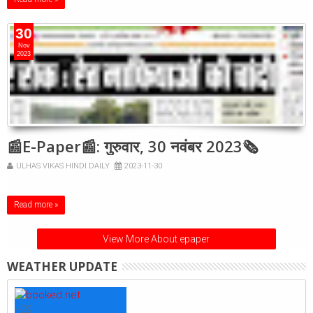
30
Nov
2023
📰E-Paper📰: गुरुवार, 30 नवंबर 2023🗞
ULHAS VIKAS HINDI DAILY
2023-11-30
Read more »
View More About epaper
WEATHER UPDATE
+
29