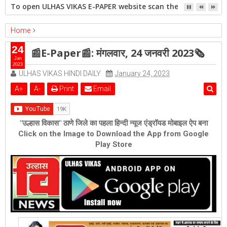
To open ULHAS VIKAS E-PAPER website scan the QR code open 
Home
ambernath
epaper
Featured
ulhasnagar
24
📰E-Paper📰: मंगलवार, 24 जनवरी 2023🗞
📰E-Paper📰: मंगलवार, 24 जनवरी 2023🗞
Jan
2023
ULHAS VIKAS HINDI DAILY
January 24, 2023
A
+
A
-
Print
Email
"उल्हास विकास" ठाणे जिले का पहला हिन्दी न्यूज एंड्रॉयड मोबाइल ऐप बना
Click on the Image to Download the App from Google
Play Store