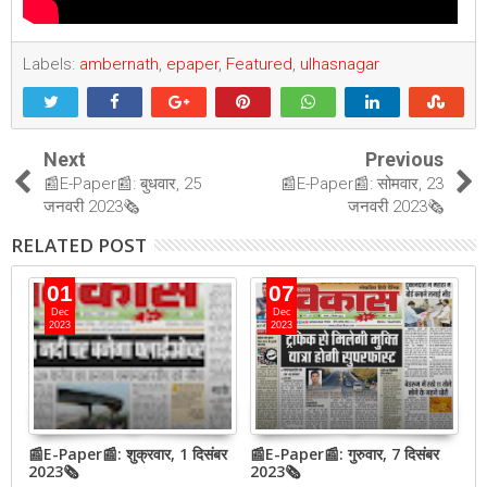
Labels:
ambernath
,
epaper
,
Featured
,
ulhasnagar
Next
Previous
📰E-Paper📰: बुधवार, 25
📰E-Paper📰: सोमवार, 23
जनवरी 2023🗞
जनवरी 2023🗞
RELATED POST
01
07
Dec
Dec
2023
2023
📰E-Paper📰: शुक्रवार, 1 दिसंबर
📰E-Paper📰: गुरुवार, 7 दिसंबर
N
2023🗞
2023🗞
h