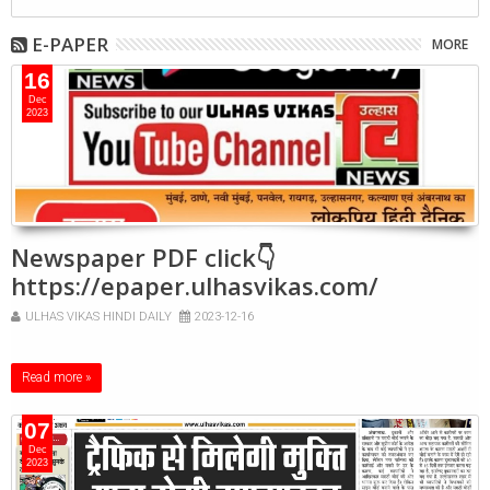
E-PAPER
MORE
16
Dec
2023
Newspaper PDF click👇
https://epaper.ulhasvikas.com/
ULHAS VIKAS HINDI DAILY
2023-12-16
Read more »
07
Dec
2023