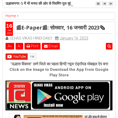
उल्हासनगर-5 में भी मनपा की ओर से स्विमिंग पुल सुविधा हो- शेरी लुंड
Home
ambernath
epaper
Featured
ulhasnagar
16
📰E-Paper📰: सोमवार, 16 जनवरी 2023🗞
📰E-Paper📰: सोमवार, 16 जनवरी 2023🗞
Jan
2023
ULHAS VIKAS HINDI DAILY
January 16, 2023
A
+
A
-
Print
Email
"उल्हास विकास" ठाणे जिले का पहला हिन्दी न्यूज एंड्रॉयड मोबाइल ऐप बना
Click on the Image to Download the App from Google
Play Store