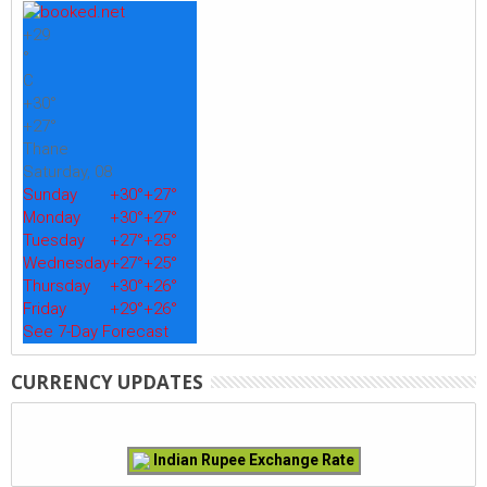
+
29
°
C
+
30°
+
27°
Thane
Saturday, 08
Sunday
+
30°
+
27°
Monday
+
30°
+
27°
Tuesday
+
27°
+
25°
Wednesday
+
27°
+
25°
Thursday
+
30°
+
26°
Friday
+
29°
+
26°
See 7-Day Forecast
CURRENCY UPDATES
Indian Rupee Exchange Rate