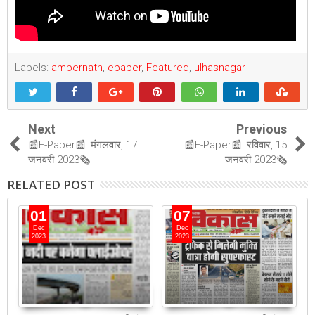
Labels:
ambernath
,
epaper
,
Featured
,
ulhasnagar
Next
Previous
📰E-Paper📰: मंगलवार, 17
📰E-Paper📰: रविवार, 15
जनवरी 2023🗞
जनवरी 2023🗞
RELATED POST
01
07
Dec
Dec
2023
2023