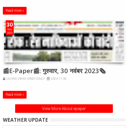
Read more »
30
Nov
2023
📰E-Paper📰: गुरुवार, 30 नवंबर 2023🗞
ULHAS VIKAS HINDI DAILY
2023-11-30
Read more »
View More About epaper
WEATHER UPDATE