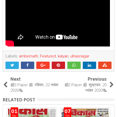
Labels:
ambernath
,
Featured
,
kalyan
,
ulhasnagar
Next
Previous
📰E-Paper 📰: रविवार, 22 नवंबर
📰E-Paper 📰: शुक्रवार, 20
2020🗞
नवंबर 2020🗞
RELATED POST
01
07
Dec
Dec