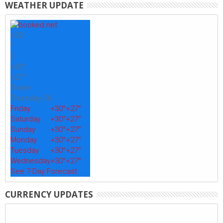
WEATHER UPDATE
+
29
°
C
+
30°
+
27°
Thane
Thursday, 06
Friday
+
30°
+
27°
Saturday
+
30°
+
27°
Sunday
+
30°
+
27°
Monday
+
30°
+
27°
Tuesday
+
30°
+
27°
Wednesday
+
30°
+
27°
See 7-Day Forecast
CURRENCY UPDATES