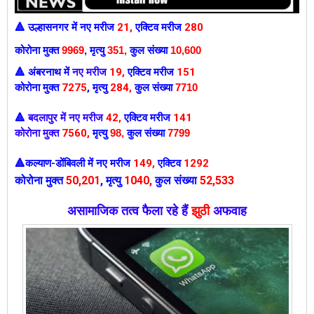
उल्हासनगर में
नए मरीज
21
,
एक्टिव मरीज
280
🔺
कोरोना मुक्त
9969
,
मृत्यु
351,
कुल संख्या
10,600
अंबरनाथ में
नए मरीज
19
,
एक्टिव मरीज
151
🔺
कोरोना मुक्त
7275
,
मृत्यु
284,
कुल संख्या
7710
बदलापुर में नए मरीज
42
,
एक्टिव मरीज
141
🔺
कोरोना मुक्त
7560
,
मृत्यु
98
,
कुल संख्या
7799
कल्याण-डोंबिवली में
नए मरीज
149
,
एक्टिव
1292
🔺
कोरोना मुक्त
50
,201
,
मृत्यु
1040
,
कुल संख्या
52,533
असामाजिक तत्व फैला रहे हैं
झुठी
अफवाह