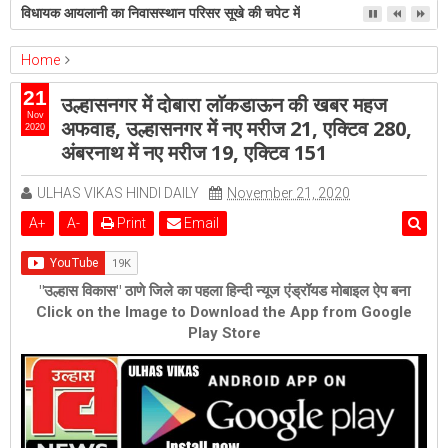
'यीशु-यीशु' वाले पादरी बजिंदर सिंह को उम्रकैद की सजा
Home
ambernath
Featured
kalyan
ulhasnagar
21
उल्हासनगर में दोबारा लाॅकडाऊन की खबर महज
उल्हासनगर में दोबारा लाॅकडाऊन की खबर महज अफवाह, उल्हासनगर में नए मरीज 21,
Nov
अफवाह, उल्हासनगर में नए मरीज 21, एक्टिव 280,
2020
एक्टिव 280, अंबरनाथ में नए मरीज 19, एक्टिव 151
अंबरनाथ में नए मरीज 19, एक्टिव 151
ULHAS VIKAS HINDI DAILY
November 21, 2020
A
+
A
-
Print
Email
"उल्हास विकास" ठाणे जिले का पहला हिन्दी न्यूज एंड्रॉयड मोबाइल ऐप बना
Click on the Image to Download the App from Google
Play Store