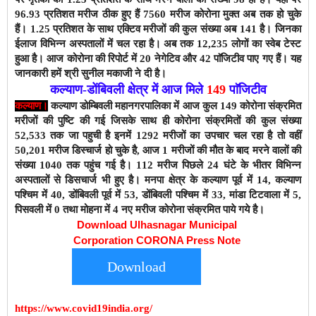
96.93
प्रतिशत मरीज ठीक हुए हैं 7560
मरीज कोरोना मुक्त अब तक हो चुके
हैं। 1.25
प्रतिशत के साथ एक्टिव मरीजों की कुल संख्या अब 141
है। जिनका
ईलाज विभिन्न अस्पतालों में चल रहा है। अब तक 12,235
लोगों का स्वेब टेस्ट
हुआ है। आज कोरोना
की रिपोर्ट में 20
नेगेटिव और 42
पाॅजिटीव पाए गए हैं। यह
जानकारी हमें श्री सुनील मकाजी ने दी है।
कल्याण-डोंबिवली क्षेत्र में आज मिले
149
पाॅजिटीव
कल्याण।
कल्याण डोम्बिवली
महानगरपालिका
में आज कुल 149
कोरोना संक्रमित
मरीजों की पुष्टि की गई जिसके साथ ही कोरोना संक्रमितों की कुल संख्या
52,533
तक जा पहुची है इनमें 1292 मरीजों का उपचार चल रहा है तो वहीं
50,201 मरीज डिस्चार्ज हो चुके है, आज 1 मरीजों की मौत के बाद मरने वालों की
संख्या 1040 तक पहुंच गई है। 112 मरीज पिछले 24 घंटे के भीतर विभिन्न
अस्पतालों से डिसचार्ज भी हुए है।
मनपा क्षेत्र के कल्याण पूर्व में 14, कल्याण
पश्चिम में 40, डोंबिवली पूर्व में 53, डोंबिवली पश्चिम में 33, मांडा टिटवाला में 5,
पिसवली में 0 तथा मोहना में 4 नए मरीज कोरोना संक्रमित पाये गये है।
Download Ulhasnagar Municipal
Corporation CORONA Press Note
Download
https://www.covid19india.org/