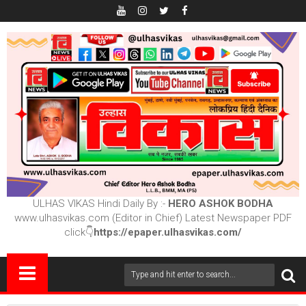
ULHAS VIKAS Hindi Daily By :-
HERO ASHOK BODHA
www.ulhasvikas.com (Editor in Chief) Latest Newspaper PDF
click👇
https://epaper.ulhasvikas.com/