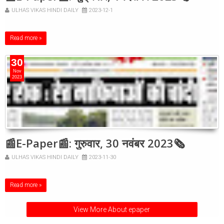
ULHAS VIKAS HINDI DAILY
2023-12-1
Read more »
30
Nov
2023
📰E-Paper📰: गुरुवार, 30 नवंबर 2023🗞
ULHAS VIKAS HINDI DAILY
2023-11-30
Read more »
View More About epaper