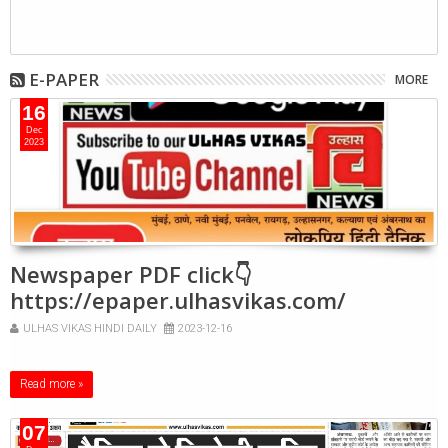
E-PAPER
MORE
16
Dec
2023
Newspaper PDF click👇
https://epaper.ulhasvikas.com/
ULHAS VIKAS HINDI DAILY
2023-12-16
Read more »
07