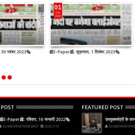
01
Dec
2023
, 30 नवंबर 2023🗞
📰E-Paper📰: शुक्रवार, 1 दिसंबर 2023🗞
 POST
FEATURED POST
📰E-Paper📰: रविवार, 16 जनवरी 2022🗞
उपमुख्यमंत्री के उ
ULHAS VIKAS HINDI DAILY
2022-1-16
ULHAS VIKAS HIND