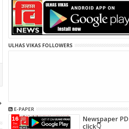
ULHAS VIKAS FOLLOWERS
E-PAPER
Newspaper PD
16
click👇
Dec
2023