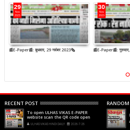
29
30
Nov
Nov
2023
2023
te
📰E-Paper📰: बुधवार, 29 नवंबर 2023🗞
📰E-Paper📰: गुरुवार
at
p
RECENT POST
RANDOM
To open ULHAS VIKAS E-PAPER
website scan the QR code open
your phone's camera app or
ULHAS VIKAS HINDI DAILY
2026-7-26
Google Lens, point it at the code,