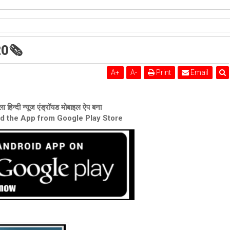
शेरी लुंड
20🗞
A
+
A
-
Print
Email
ा हिन्दी न्यूज एंड्रॉयड मोबाइल ऐप बना
ad the App from Google Play Store