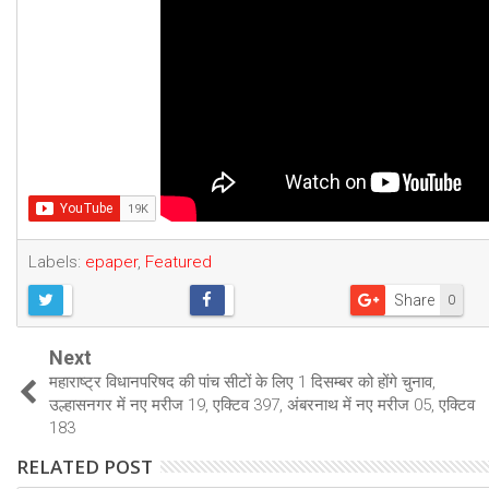
Labels:
epaper
,
Featured
Share
0
Next
महाराष्ट्र विधानपरिषद की पांच सीटों के लिए 1 दिसम्बर को होंगे चुनाव,
उल्हासनगर में नए मरीज 19, एक्टिव 397, अंबरनाथ में नए मरीज 05, एक्टिव
183
RELATED POST