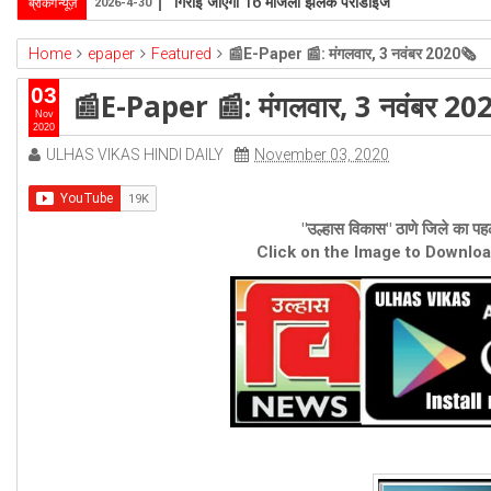
उल्हासनगर-5 में भी मनपा की ओर से स्विमिंग पुल सुविधा हो- 
ब्रेकिंग न्यूज़
2026-4-1
Home
epaper
Featured
📰E-Paper 📰: मंगलवार, 3 नवंबर 2020🗞
03
📰E-Paper 📰: मंगलवार, 3 नवंबर 20
Nov
2020
ULHAS VIKAS HINDI DAILY
November 03, 2020
"उल्हास विकास" ठाणे जिले का पहल
Click on the Image to Downlo