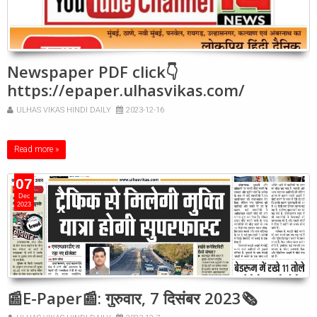
Newspaper PDF click👇
https://epaper.ulhasvikas.com/
ULHAS VIKAS HINDI DAILY
2023-12-16
Read more »
07
Dec
2023
📰E-Paper📰: गुरुवार, 7 दिसंबर 2023🗞