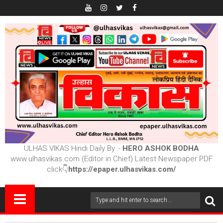
ULHAS VIKAS Hindi Daily By :-
HERO ASHOK BODHA
www.ulhasvikas.com (Editor in Chief) Latest Newspaper PDF
click👇
https://epaper.ulhasvikas.com/