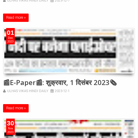
ULHAS VIKAS HINDI DAILY
2023-12-7
Read more »
01
Dec
2023
📰E-Paper📰: शुक्रवार, 1 दिसंबर 2023🗞
ULHAS VIKAS HINDI DAILY
2023-12-1
Read more »
30
Nov
2023