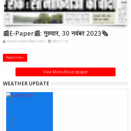
📰E-Paper📰: गुरुवार, 30 नवंबर 2023🗞
ULHAS VIKAS HINDI DAILY
2023-11-30
Read more »
View More About epaper
WEATHER UPDATE
+
29
°
C
+
30°
+
27°