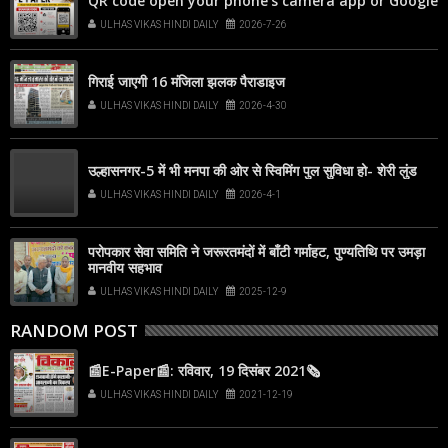
QR code open your phone's camera app or Google
Lens, point it at the code, and tap the web link
ULHAS VIKAS HINDI DAILY
2026-7-26
popup that appears on your screen
गिराई जाएगी 16 मंजिला झलक पैराडाइज
ULHAS VIKAS HINDI DAILY
2026-4-30
उल्हासनगर-5 में भी मनपा की ओर से स्विमिंग पुल सुविधा हो- शेरी लुंड
ULHAS VIKAS HINDI DAILY
2026-4-1
परोपकार सेवा समिति ने जरूरतमंदों में बाँटी गर्माहट, पुण्यतिथि पर उमड़ा
मानवीय सहभाव
ULHAS VIKAS HINDI DAILY
2025-12-9
RANDOM POST
📰E-Paper📰: रविवार, 19 दिसंबर 2021🗞
ULHAS VIKAS HINDI DAILY
2021-12-19