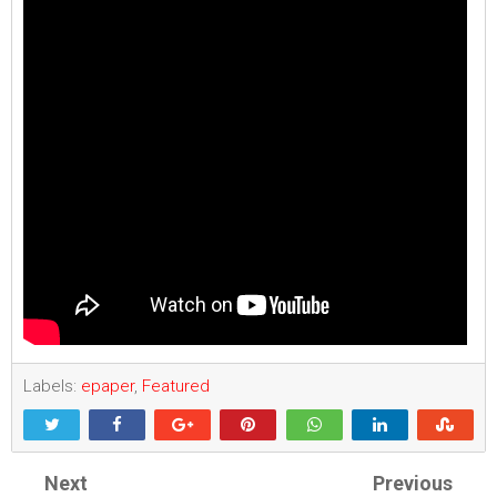
Labels:
epaper
,
Featured
Next
Previous