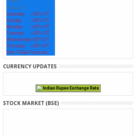
Thane
Friday, 07
Saturday
+
30°
+
27°
Sunday
+
30°
+
27°
Monday
+
30°
+
27°
Tuesday
+
29°
+
27°
Wednesday
+
29°
+
27°
Thursday
+
30°
+
27°
See 7-Day Forecast
CURRENCY UPDATES
Indian Rupee Exchange Rate
STOCK MARKET (BSE)