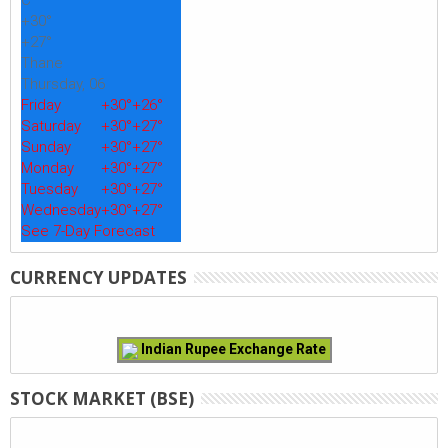
C
+
30°
+
27°
Thane
Thursday, 06
Friday
+
30°
+
26°
Saturday
+
30°
+
27°
Sunday
+
30°
+
27°
Monday
+
30°
+
27°
Tuesday
+
30°
+
27°
Wednesday
+
30°
+
27°
See 7-Day Forecast
CURRENCY UPDATES
Indian Rupee Exchange Rate
STOCK MARKET (BSE)