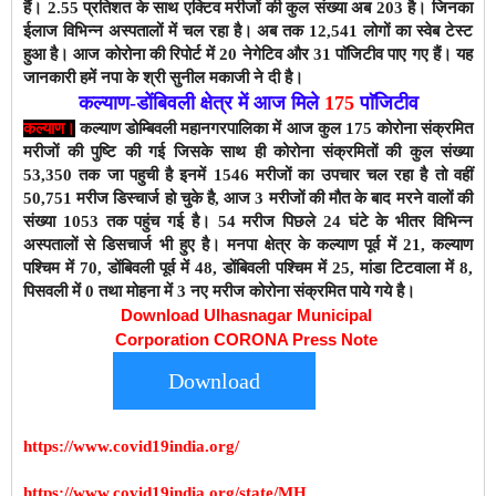
हैं। 2.55
प्रतिशत के साथ एक्टिव मरीजों की कुल संख्या अब 203
है। जिनका
ईलाज विभिन्न अस्पतालों में चल रहा है। अब तक 12,541
लोगों का स्वेब टेस्ट
हुआ है। आज कोरोना
की रिपोर्ट में 20
नेगेटिव और 31
पाॅजिटीव पाए गए हैं। यह
जानकारी हमें नपा के श्री सुनील मकाजी ने दी है।
कल्याण-डोंबिवली क्षेत्र में आज मिले
175
पाॅजिटीव
कल्याण।
कल्याण डोम्बिवली
महानगरपालिका
में आज कुल 175
कोरोना संक्रमित
मरीजों की पुष्टि की गई जिसके साथ ही कोरोना संक्रमितों की कुल संख्या
53,350
तक जा पहुची है इनमें 1546 मरीजों का उपचार चल रहा है तो वहीं
50,751 मरीज डिस्चार्ज हो चुके है, आज 3 मरीजों की मौत के बाद मरने वालों की
संख्या 1053 तक पहुंच गई है। 54 मरीज पिछले 24 घंटे के भीतर विभिन्न
अस्पतालों से डिसचार्ज भी हुए है।
मनपा क्षेत्र के कल्याण पूर्व में 21, कल्याण
पश्चिम में 70, डोंबिवली पूर्व में 48, डोंबिवली पश्चिम में 25, मांडा टिटवाला में 8,
पिसवली में 0 तथा मोहना में 3 नए मरीज कोरोना संक्रमित पाये गये है।
Download Ulhasnagar Municipal
Corporation CORONA Press Note
Download
https://www.covid19india.org/
https://www.covid19india.org/state/MH