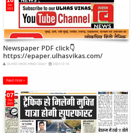
Dec
2023
Newspaper PDF click👇
https://epaper.ulhasvikas.com/
ULHAS VIKAS HINDI DAILY
2023-12-16
Read more »
07
Dec
2023