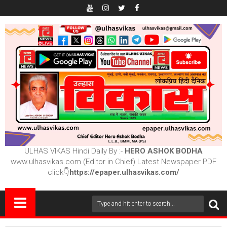
ULHAS VIKAS Hindi Daily By :-
HERO ASHOK BODHA
www.ulhasvikas.com (Editor in Chief) Latest Newspaper PDF
click👇
https://epaper.ulhasvikas.com/