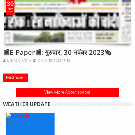
30
Nov
2023
📰E-Paper📰: गुरुवार, 30 नवंबर 2023🗞
ULHAS VIKAS HINDI DAILY
2023-11-30
Read more »
View More About epaper
WEATHER UPDATE
+
29
°