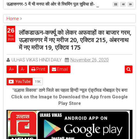
उल्हासनगर-5 में भी मनपा की ओर से स्विमिंग पुल सुविधा हो- शेरी लुंड
Home
ambernath
Featured
kalyan
ulhasnagar
26
लॉकडाऊन-कर्फ्यू को लेकर अफवाहों का बाजार गरम,
लॉकडाऊन-कर्फ्यू को लेकर अफवाहों का बाजार गरम, उल्हासनगर में नए मरीज 20,
Nov
उल्हासनगर में नए मरीज 20, एक्टिव 215, अंबरनाथ
2020
एक्टिव 215, अंबरनाथ में नए मरीज 19, एक्टिव 175
में नए मरीज 19, एक्टिव 175
ULHAS VIKAS HINDI DAILY
November 26, 2020
A
+
A
-
Print
Email
"उल्हास विकास" ठाणे जिले का पहला हिन्दी न्यूज एंड्रॉयड मोबाइल ऐप बना
Click on the Image to Download the App from Google
Play Store