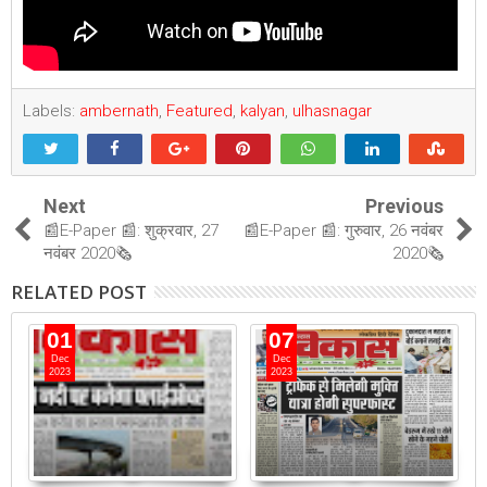
Labels:
ambernath
,
Featured
,
kalyan
,
ulhasnagar
Next
Previous
📰E-Paper 📰: शुक्रवार, 27
📰E-Paper 📰: गुरुवार, 26 नवंबर
नवंबर 2020🗞
2020🗞
RELATED POST
01
07
Dec
Dec
2023
2023