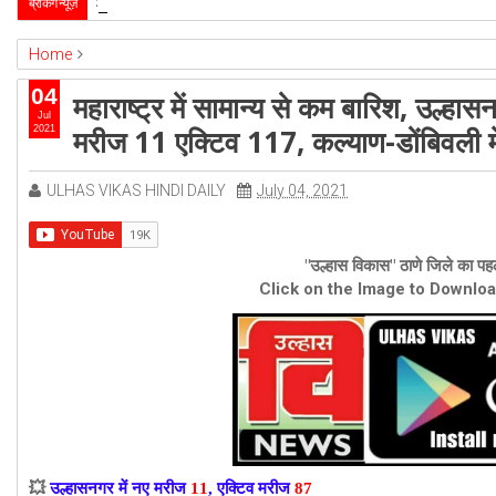
उल्हासनगर-5 में भी मनपा की ओर से स्विमिंग पुल सुविधा हो- 
ब्रेकिंग न्यूज़
2026-4-1
Home
ambernath
Featured
kalyan
ulhasnagar
04
महाराष्ट्र में सामान्य से कम बारिश, उल्ह
महाराष्ट्र में सामान्य से कम बारिश, उल्हासनगर में नए मरीज 11 एक्टिव 87, अंबरनाथ में
Jul
मरीज 11 एक्टिव 117, कल्याण-डोंबिवली म
2021
ULHAS VIKAS HINDI DAILY
July 04, 2021
"उल्हास विकास" ठाणे जिले का पहल
Click on the Image to Downlo
💥
उल्हासनगर में नए मरीज
11
, एक्टिव मरीज
87