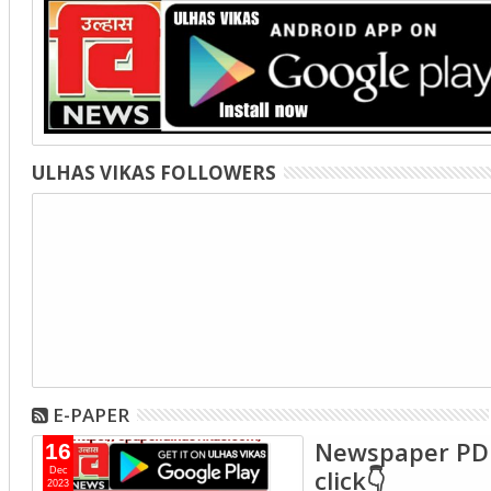
ULHAS VIKAS FOLLOWERS
E-PAPER
Newspaper PD
16
click👇
Dec
2023