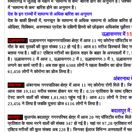
पिथौरागढ़ में जुलाई के महीने में 'सामान्य से कम' बारिश होने का अनुमान है। पश्चिम 
में 'सामान्य से कम' बारिश होने का अनुमान है।
देश के इन राज्यों में सामान्य से अधिक बारिश का अनुमान
देश के बाकी हिस्सों में, मानसून के सामान्य से अधिक सामान्य से अधिक बारिश हो
ओडिशा, सिक्किम, अरुणाचल प्रदेश के दक्षिणी हिस्से को छोड़कर अधिकांश पूर्वोत्तर 
उल्हासनगर में
1
उल्हासनगर।
उल्हासनगर महानगरपालिका क्षेत्र में आज 11 नए कोरोना पाॅजिटीव म
मौत के बाद
मृतकों की कुल संख्या 512 हो गई है। आज 03 मरीज डिस्चार्ज किए गए
बताया गया है। वहीं 87 एक्टिव मरीजों का ईलाज शहर के बाहर के अस्पतालों में 
है।
उल्हासनगर-1 में आज 1, उल्हासनगर-2 में 1, उल्हासनगर-3 में 3, उल्हासनगर
लगाने का कार्य जारी है। अब तक कुल 6308 लोगों ने पहला वैक्सीन का डोज लिया
61,450 लोगों ने कोरोना का डोज लिया है।
अंबरनाथ म
अंबरनाथ।
अंबरनाथ नगरपालिका क्षेत्र में आज 11 नए कोरोना रोगी मिले हैं। ज
आज तक 19,141 मरीज स्वस्थ होकर घर गए हैं। 0.59 प्रतिशत के साथ एक्टि
टेस्ट करने वालों की संख्या 1,01,983 पहुंच गई है। आज 421 लोगों ने टेस्ट क
23,456 ने लिया है जबकि दूसरा डोज 6116 लोगों ने लिया है।
बदलापुर में
बदलापुर।
कुलगांव-बदलापुर नगरपरिषद क्षेत्र में आज 20 नए पाॅजिटीव मरीज मिले
प्रतिशत के साथ मरने वालों की संख्या 347 हो गई है। यहां पर 97.28 प्रतिशत म
एक्टिव मरीजों की कुल संख्या अब 228 है। जिनका ईलाज विभिन्न अस्पतालों में चल