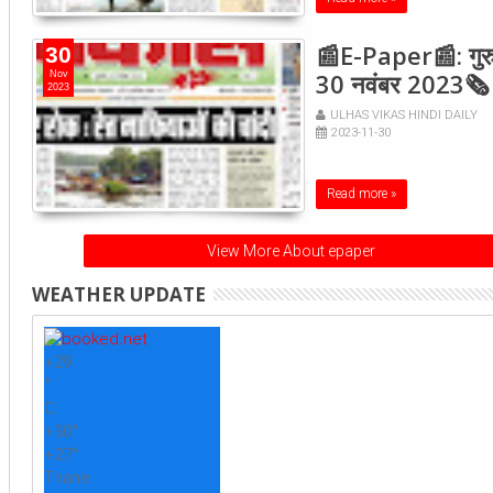
📰E-Paper📰: गुरु
30
30 नवंबर 2023🗞
Nov
2023
ULHAS VIKAS HINDI DAILY
2023-11-30
Read more »
View More About epaper
WEATHER UPDATE
+
29
°
C
+
30°
+
27°
Thane