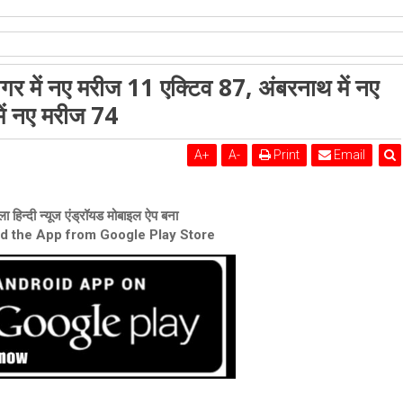
शेरी लुंड
ासनगर में नए मरीज 11 एक्टिव 87, अंबरनाथ में नए
 नए मरीज 11 एक्टिव 117, कल्याण-डोंबिवली में नए मरीज 74
ें नए मरीज 74
A
+
A
-
Print
Email
ा हिन्दी न्यूज एंड्रॉयड मोबाइल ऐप बना
ad the App from Google Play Store