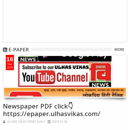
E-PAPER
MORE
16
Dec
2023
Newspaper PDF click👇
https://epaper.ulhasvikas.com/
ULHAS VIKAS HINDI DAILY
2023-12-16