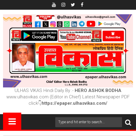
ULHAS VIKAS Hindi Daily By :-
HERO ASHOK BODHA
www.ulhasvikas.com (Editor in Chief) Latest Newspaper PDF
click👇
https://epaper.ulhasvikas.com/