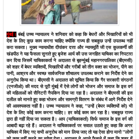
मुंबई
।
बंबई उच्च न्यायालय ने शनिवार को कहा कि बेघरों और भिखारियों को भी
देश के लिए कुछ काम करना चाहिए क्योंकि राज्य ही सबकुछ उन्हें उपलब्ध नहीं
करा सकता। मुख्य न्यायाधीश दीपांकर दत्ता और न्यायमूर्ति जी एस कुलकर्णी की
खंडपीठ ने यह फैसला सुनाते हुए बृजेश आर्य की उस जनहित याचिका का निपटारा
कर दिया जिसमें याचिकाकर्ता ने अदालत से बृहन्मुंबई महानगरपालिका (बीएमसी)
को शहर में बेघर व्यक्तियों, भिखारियों और गरीबों को तीन वक्त का भोजन, पीने का
पानी, आश्रय और स्वच्छ सार्वजनिक शौचालय उपलब्ध कराने का निर्देश देने का
अनुरोध किया था।
बीएमसी ने अदालत को सूचित किया कि गैर सरकारी संगठनों
(एनजीओ) की मदद से पूरी मुंबई में ऐसे लोगों को भोजन और समाज के इस वर्ग
की महिलाओं को सैनिटरी नैपकिन दिया जा रहा है। अदालत ने बीएमसी की इस
दलील को मानते हुए कहा भोजन और सामग्री वितरण के संबंध में आगे निर्देश देने
की आवश्यकता नहीं है।
उच्च न्यायालय ने कहा, ''उन्हें (बेघर व्यक्तियों को) भी
देश के लिए कोई काम करना चाहिए। हर कोई काम कर रहा है। सबकुछ राज्य
द्वारा ही नहीं दिया जा सकता है। आप (याचिकाकर्ता) सिर्फ समाज के इस वर्ग की
आबादी बढ़ा रहे हैं। अदालत ने याचिकाकर्ता पर सवाल उठाते हुए कहा कि अगर
याचिका में किए गए सभी अनुरोध को मान लिया जाए तो यह ऐसा होगा मानो ''लोगों
को काम नहीं करने का न्योता देना। अदालत ने अपने फैसले में कहा कि शहर में