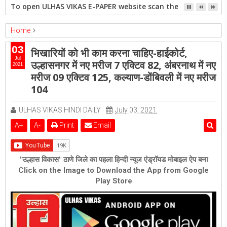
To open ULHAS VIKAS E-PAPER website scan the QR code open 
Home
ambernath
Featured
kalyan
ulhasnagar
03
भिखारियों को भी काम करना चाहिए-हाईकोर्ट,
भिखारियों को भी काम करना चाहिए-हाईकोर्ट, उल्हासनगर में नए मरीज 7 एक्टिव 82,
Jul
उल्हासनगर में नए मरीज 7 एक्टिव 82, अंबरनाथ में नए
2021
अंबरनाथ में नए मरीज 09 एक्टिव 125, कल्याण-डोंबिवली में नए मरीज 104
मरीज 09 एक्टिव 125, कल्याण-डोंबिवली में नए मरीज
104
ULHAS VIKAS HINDI DAILY
July 03, 2021
A
+
A
-
Print
Email
"उल्हास विकास" ठाणे जिले का पहला हिन्दी न्यूज एंड्रॉयड मोबाइल ऐप बना
Click on the Image to Download the App from Google
Play Store