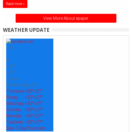
Read more »
View More About epaper
WEATHER UPDATE
+
29
°
C
+
30°
+
27°
Thane
Wednesday, 05
Thursday
+
30°
+
27°
Friday
+
30°
+
27°
Saturday
+
30°
+
27°
Sunday
+
30°
+
27°
Monday
+
30°
+
27°
Tuesday
+
30°
+
27°
See 7-Day Forecast