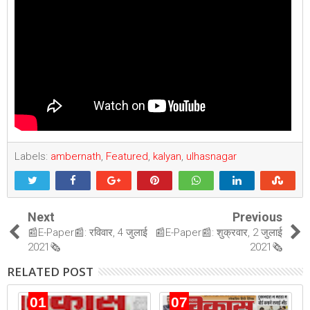
Labels:
ambernath
,
Featured
,
kalyan
,
ulhasnagar
Next
Previous
📰E-Paper📰: रविवार, 4 जुलाई
📰E-Paper📰: शुक्रवार, 2 जुलाई
2021🗞
2021🗞
RELATED POST
01
07