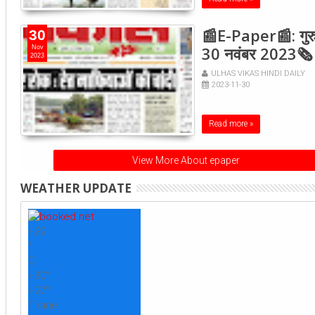
📰E-Paper📰: गुरु
30
30 नवंबर 2023🗞
Nov
2023
ULHAS VIKAS HINDI DAILY
2023-11-30
Read more »
View More About epaper
WEATHER UPDATE
+
29
°
C
+
30°
+
27°
Thane