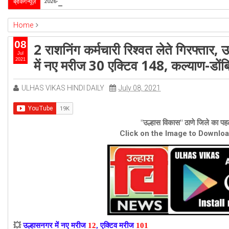
उल्हासनगर-5 में भी मनपा की ओर से स्विमिंग पुल सुविधा हो- 
ब्रेकिंग न्यूज़
2026-4-1
Home
ambernath
Featured
kalyan
ulhasnagar
08
2 राशनिंग कर्मचारी रिश्वत लेते गिरफ्तार
2 राशनिंग कर्मचारी रिश्वत लेते गिरफ्तार, उल्हासनगर में नए मरीज 12 एक्टिव 101, अंबर
Jul
में नए मरीज 30 एक्टिव 148, कल्याण-डोंब
2021
ULHAS VIKAS HINDI DAILY
July 08, 2021
"उल्हास विकास" ठाणे जिले का पहल
Click on the Image to Downlo
💥
उल्हासनगर में नए मरीज
12
, एक्टिव मरीज
101