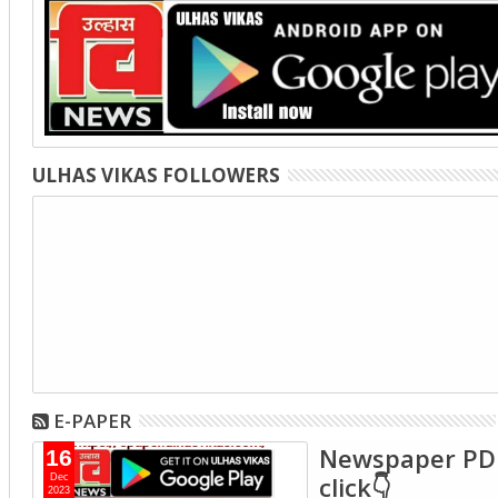
ULHAS VIKAS FOLLOWERS
E-PAPER
Newspaper PD
16
click👇
Dec
2023