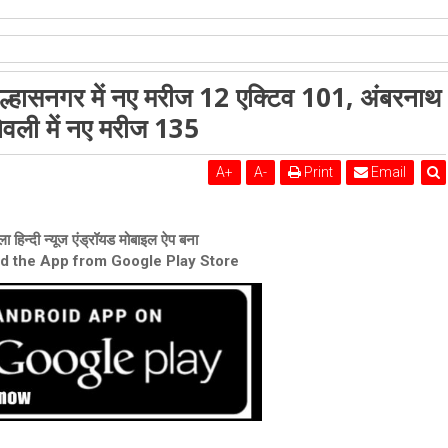
शेरी लुंड
, उल्हासनगर में नए मरीज 12 एक्टिव 101, अंबरनाथ
नाथ में नए मरीज 30 एक्टिव 148, कल्याण-डोंबिवली में नए मरीज 135
िवली में नए मरीज 135
A
+
A
-
Print
Email
ा हिन्दी न्यूज एंड्रॉयड मोबाइल ऐप बना
ad the App from Google Play Store