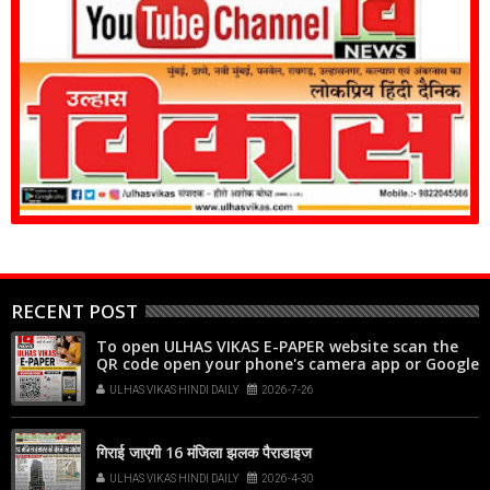
RECENT POST
To open ULHAS VIKAS E-PAPER website scan the
QR code open your phone's camera app or Google
Lens, point it at the code, and tap the web link
ULHAS VIKAS HINDI DAILY
2026-7-26
popup that appears on your screen
गिराई जाएगी 16 मंजिला झलक पैराडाइज
ULHAS VIKAS HINDI DAILY
2026-4-30