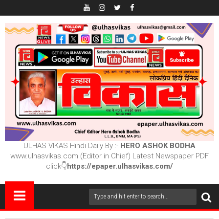
ULHAS VIKAS Hindi Daily By :-
HERO ASHOK BODHA
www.ulhasvikas.com (Editor in Chief) Latest Newspaper PDF
click👇
https://epaper.ulhasvikas.com/