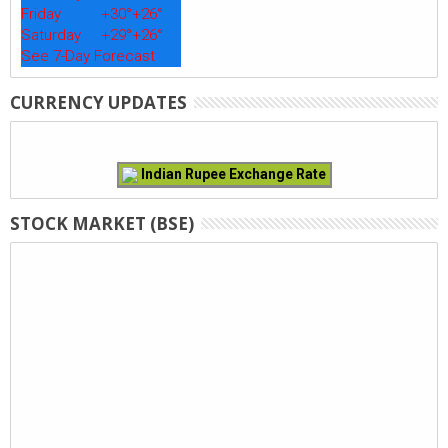
Friday
+
30°
+
26°
Saturday
+
29°
+
26°
See 7-Day Forecast
CURRENCY UPDATES
Indian Rupee Exchange Rate
STOCK MARKET (BSE)