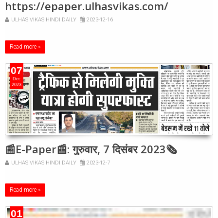
https://epaper.ulhasvikas.com/
ULHAS VIKAS HINDI DAILY
2023-12-16
Read more »
07
Dec
2023
📰E-Paper📰: गुरुवार, 7 दिसंबर 2023🗞
ULHAS VIKAS HINDI DAILY
2023-12-7
Read more »
01