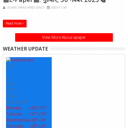
ULHAS VIKAS HINDI DAILY
2023-11-30
Read more »
View More About epaper
WEATHER UPDATE
+
29
°
C
+
30°
+
27°
Thane
Sunday, 09
Monday
+
30°
+
27°
Tuesday
+
27°
+
26°
Wednesday
+
28°
+
26°
Thursday
+
28°
+
26°