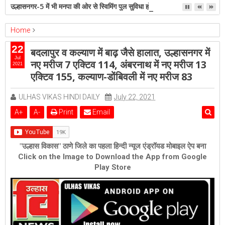
उल्हासनगर-5 में भी मनपा की ओर से स्विमिंग पुल सुविधा हो- शेरी लुंड
Home
ambernath
Featured
kalyan
ulhasnagar
22
बदलापुर व कल्याण में बाढ़ जैसे हालात, उल्हासनगर में
बदलापुर व कल्याण में बाढ़ जैसे हालात, उल्हासनगर में नए मरीज 7 एक्टिव 114,
Jul
नए मरीज 7 एक्टिव 114, अंबरनाथ में नए मरीज 13
2021
अंबरनाथ में नए मरीज 13 एक्टिव 155, कल्याण-डोंबिवली में नए मरीज 83
एक्टिव 155, कल्याण-डोंबिवली में नए मरीज 83
ULHAS VIKAS HINDI DAILY
July 22, 2021
A
+
A
-
Print
Email
"उल्हास विकास" ठाणे जिले का पहला हिन्दी न्यूज एंड्रॉयड मोबाइल ऐप बना
Click on the Image to Download the App from Google
Play Store