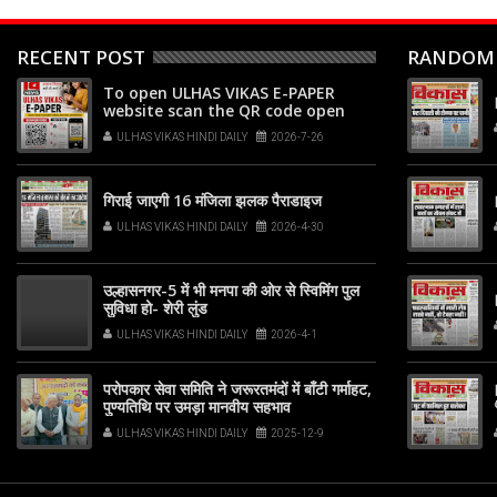
RECENT POST
RANDOM
To open ULHAS VIKAS E-PAPER
website scan the QR code open
your phone's camera app or
ULHAS VIKAS HINDI DAILY
2026-7-26
Google Lens, point it at the code,
and tap the web link popup that
appears on your screen
गिराई जाएगी 16 मंजिला झलक पैराडाइज
ULHAS VIKAS HINDI DAILY
2026-4-30
उल्हासनगर-5 में भी मनपा की ओर से स्विमिंग पुल
सुविधा हो- शेरी लुंड
ULHAS VIKAS HINDI DAILY
2026-4-1
परोपकार सेवा समिति ने जरूरतमंदों में बाँटी गर्माहट,
पुण्यतिथि पर उमड़ा मानवीय सहभाव
ULHAS VIKAS HINDI DAILY
2025-12-9