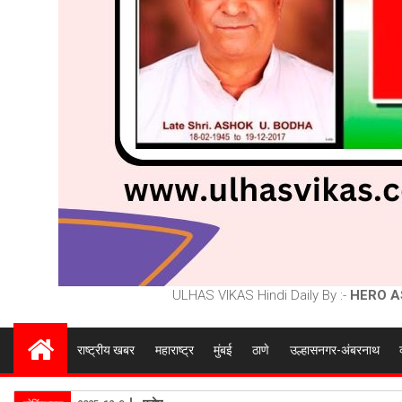
ULHAS VIKAS Hindi Daily By :-
HERO A
राष्ट्रीय खबर
महाराष्ट्र
मुंबई
ठाणे
उल्हासनगर-अंबरनाथ