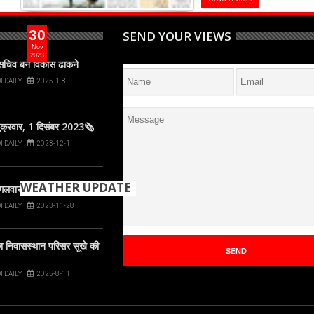
📰E-Paper📰: गुरु
30
SEND YOUR VIEWS
30 नवंबर 2023🗞
Nov
2023
पसचिव बने विकास ढाकने
ULHAS VIKAS HINDI DAILY
I DAILY
2025-1-8
2023-11-30
Read more »
्रवार, 1 दिसंबर 2023🗞
I DAILY
2023-12-1
View More About epaper
WEATHER UPDATE
गलवार, 28 नवंबर 2023🗞
I DAILY
2023-11-28
+
29
°
 निवासस्थान परिसर सूखे की
C
+
30°
I DAILY
2025-8-11
+
27°
Thane