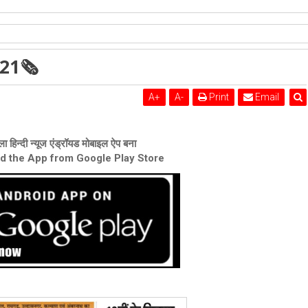
तिथि पर उमड़ा मानवीय सहभाव
021🗞
A
+
A
-
Print
Email
ा हिन्दी न्यूज एंड्रॉयड मोबाइल ऐप बना
ad the App from Google Play Store