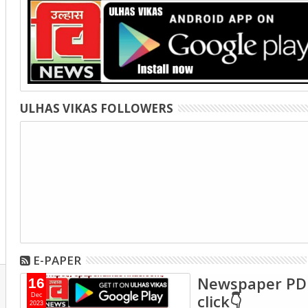
ULHAS VIKAS FOLLOWERS
E-PAPER
Newspaper PD
16
click👇
Dec
2023