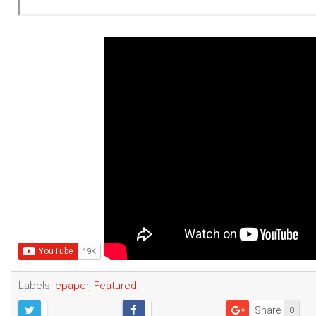
Labels:
epaper
,
Featured
Share
0