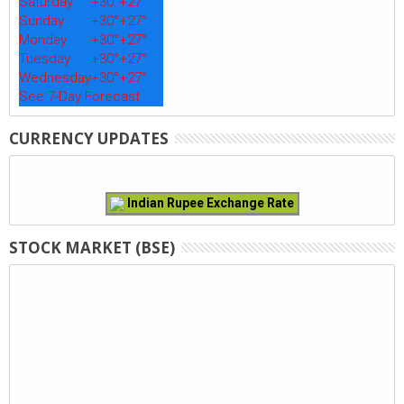
Saturday
+
30°
+
27°
Sunday
+
30°
+
27°
Monday
+
30°
+
27°
Tuesday
+
30°
+
27°
Wednesday
+
30°
+
27°
See 7-Day Forecast
CURRENCY UPDATES
Indian Rupee Exchange Rate
STOCK MARKET (BSE)