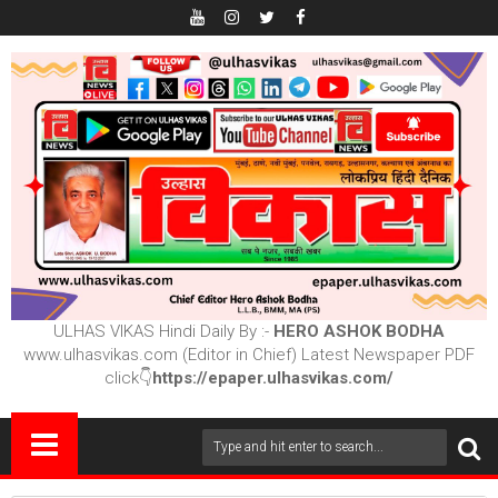
ULHAS VIKAS Hindi Daily By :-
HERO ASHOK BODHA
www.ulhasvikas.com (Editor in Chief) Latest Newspaper PDF
click👇
https://epaper.ulhasvikas.com/