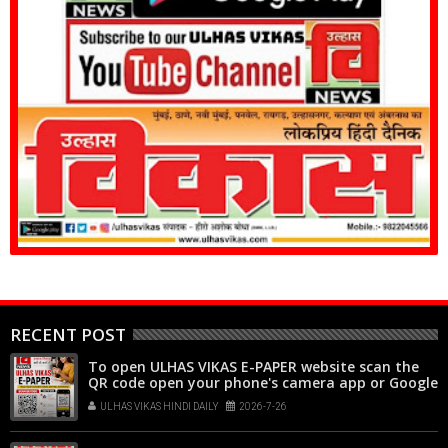
RECENT POST
To open ULHAS VIKAS E-PAPER website scan the
QR code open your phone's camera app or Google
Lens, point it at the code, and tap the web link
ULHAS VIKAS HINDI DAILY
2026-7-26
popup that appears on your screen