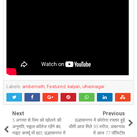
Labels:
ambernath
,
Featured
,
kalyan
,
ulhasnagar
Next
Previous
5 अगस्त से जिम को खोलने की
उल्हासनगर में कोरोना रफ्तार हुई
अनुमति, स्कूल-कॉलेज रहेंगे बंद;
धीमी आज मिले 93 मरीज, अंबरनाथ
नाइट कर्फ्यू भी हटा, उल्हासनगर में
में आज 77 पाॅजिटीव