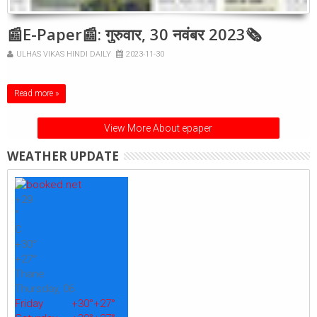
📰E-Paper📰: गुरुवार, 30 नवंबर 2023🗞
ULHAS VIKAS HINDI DAILY
2023-11-30
Read more »
View More About epaper
WEATHER UPDATE
+
29
°
C
+
30°
+
27°
Thane
Thursday, 06
Friday
+
30°
+
27°