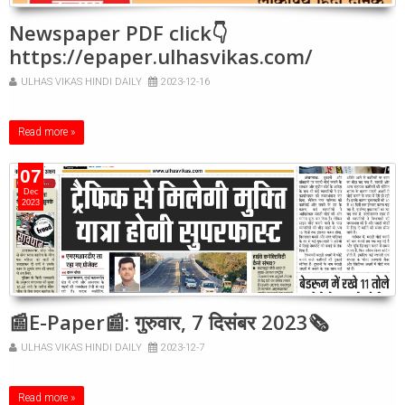
Newspaper PDF click👇
https://epaper.ulhasvikas.com/
ULHAS VIKAS HINDI DAILY
2023-12-16
Read more »
07
Dec
2023
📰E-Paper📰: गुरुवार, 7 दिसंबर 2023🗞
ULHAS VIKAS HINDI DAILY
2023-12-7
Read more »