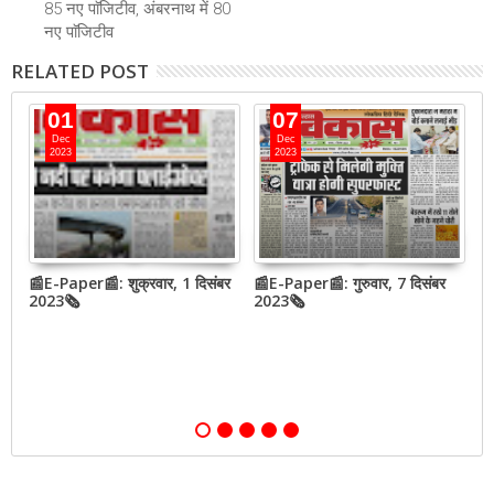
85 नए पाॅजिटीव, अंबरनाथ में 80
नए पाॅजिटीव
RELATED POST
01
07
Dec
Dec
2023
2023
📰E-Paper📰: शुक्रवार, 1 दिसंबर
📰E-Paper📰: गुरुवार, 7 दिसंबर
📰
2023🗞
2023🗞
2