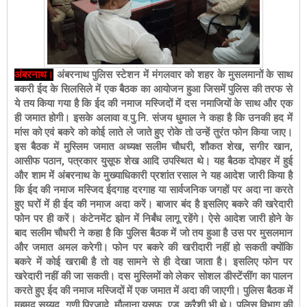
अंबरनाथ।
अंबरनाथ पुलिस स्टेशन में मंगलवार को शहर के मुसलमानों के साथ
बकरी ईद के सिलसिले में एक बैठक का आयोजन हुआ जिसमें पुलिस की तरफ से
ये तय किया गया है कि ईद की नमाज मस्जिदों में दस नमाजियों के साथ और एक
ही जमात होगी। इसके अलावा व.पु.नि. संजय धुमाल ने कहा है कि उनकी हद में
मांस को एवं बकरे को कोई लाते ले जाते हुए रोके तो उन्हें तुरंत फोन किया जाए।
इस बैठक में मुस्लिम जमात अध्यक्ष सलीम चौधरी, शौकत शेख, सगीर खान,
आसीफ पठान, पत्रकार युसूफ शेख आदि उपस्थित थे। यह बैठक दोपहर में हुई
और शाम में अंबरनाथ के मुख्याधिकारी प्रशांत रसाल ने यह आदेश जारी किया है
कि ईद की नमाज मस्जिद ईदगाह दरगाह या सार्वजनिक जगहों पर अदा ना करते
हुए घरों में ही ईद की नमाज अदा करें। बाजार बंद है इसलिए बकरे की खरेदारी
फोन पर ही करें। कंटेनमेंट झोन में निर्बंध लागू रहेंगे। ऐसे आदेश जारी होने के
बाद सलीम चौधरी ने कहा है कि पुलिस बैठक में जो तय हुआ है उस पर मुसलमान
और जमात अमल करेगी। फोन पर बकरे की खरीदारी नहीं हो सकती क्योंकि
बकरे में कोई खराबी है तो वह सामने से ही देखा जाता है। इसलिए फोन पर
खरेदारी नहीं की जा सकती। दस मुस्लिमों को लेकर सोशल डीस्टेंसींग का पालन
करते हुए ईद की नमाज मस्जिदों में एक जमात में अदा की जाएगी। पुलिस बैठक में
महमूद सय्यद, गणी पिरजादे, मौलाना युसूफ, एड. कुरैशी भी थे। पुलिस विभाग की