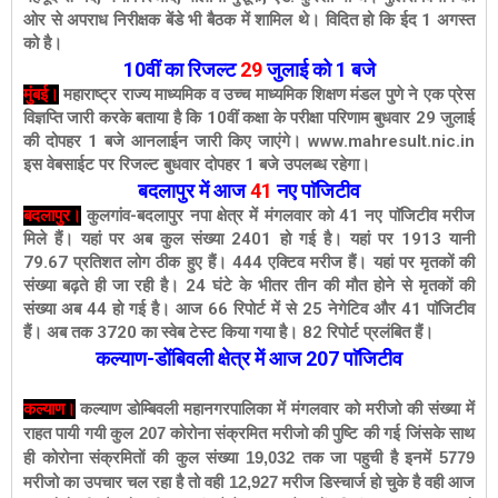
ओर से अपराध निरीक्षक बेंडे भी बैठक में शामिल थे। विदित हो कि ईद 1 अगस्त
को है।
10वीं का रिजल्ट
29
जुलाई को 1 बजे
मुंबई।
महाराष्ट्र राज्य माध्यमिक व उच्च माध्यमिक शिक्षण मंडल पुणे ने एक प्रेस
विज्ञप्ति जारी करके बताया है कि 10वीं कक्षा के परीक्षा परिणाम बुधवार 29 जुलाई
की दोपहर 1 बजे आनलाईन जारी किए जाएंगे। www.mahresult.nic.in
इस वेबसाईट पर रिजल्ट बुधवार दोपहर 1 बजे उपलब्ध रहेगा।
बदलापुर में आज
41
नए पाॅजिटीव
बदलापुर।
कुलगांव-बदलापुर नपा क्षेत्र में मंगलवार को 41 नए पाॅजिटीव मरीज
मिले हैं। यहां पर अब कुल संख्या 2401 हो गई है। यहां पर 1913 यानी
79.67 प्रतिशत लोग ठीक हुए हैं। 444 एक्टिव मरीज हैं। यहां पर मृतकों की
संख्या बढ़ते ही जा रही है। 24 घंटे के भीतर तीन की मौत होने से मृतकों की
संख्या अब 44 हो गई है। आज 66 रिपोर्ट में से 25 नेगेटिव और 41 पाॅजिटीव
हैं। अब तक 3720 का स्वेब टेस्ट किया गया है। 82 रिपोर्ट प्रलंबित हैं।
कल्याण-डोंबिवली क्षेत्र में आज
207
पाॅजिटीव
कल्याण।
कल्याण डोम्बिवली महानगरपालिका में मंगलवार को मरीजो की संख्या में
राहत पायी गयी कुल 207 कोरोना संक्रमित मरीजो की पुष्टि की गई जिंसके साथ
ही कोरोना संक्रमितों की कुल संख्या 19,032 तक जा पहुची है इनमें 5779
मरीजो का उपचार चल रहा है तो वही 12,927 मरीज डिस्चार्ज हो चुके है वही आज