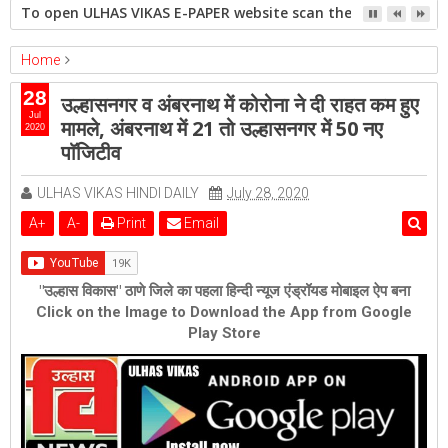
To open ULHAS VIKAS E-PAPER website scan the QR code open 
Home
ambernath
Featured
kalyan
ulhasnagar
28
उल्हासनगर व अंबरनाथ में कोरोना ने दी राहत कम हुए
उल्हासनगर व अंबरनाथ में कोरोना ने दी राहत कम हुए मामले, अंबरनाथ में 21 तो
Jul
मामले, अंबरनाथ में 21 तो उल्हासनगर में 50 नए
2020
उल्हासनगर में 50 नए पाॅजिटीव
पाॅजिटीव
ULHAS VIKAS HINDI DAILY
July 28, 2020
A
+
A
-
Print
Email
"उल्हास विकास" ठाणे जिले का पहला हिन्दी न्यूज एंड्रॉयड मोबाइल ऐप बना
Click on the Image to Download the App from Google
Play Store