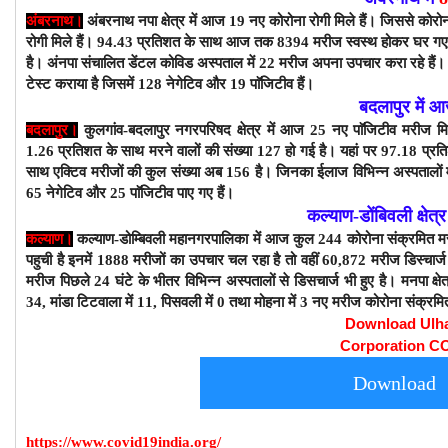
अंबरनाथ।
अंबरनाथ नपा क्षेत्र में आज 19 नए कोरोना रोगी मिले हैं। जिससे कोरोन
रोगी मिले हैं। 9
4
.43 प्रतिशत के साथ
आज तक 8394 मरीज स्वस्थ होकर घर गए ह
है।
अंनपा संचालित डेंटल कोविड अस्पताल में 22 मरीज अपना उपचार करा रहे हैं। 
टेस्ट कराया है जिसमें 128 नेगेटिव और 19 पाॅजिटीव हैं।
बदलापुर में 
बदलापुर।
कुलगांव-बदलापुर नगरपरिषद क्षेत्र में आज 25
नए पाॅजिटीव मरीज मिल
1.26
प्रतिशत के साथ मरने वालों की संख्या 127 हो गई है।
यहां पर 97.18
प्रत
साथ एक्टिव मरीजों की कुल संख्या अब 156
है। जिनका ईलाज विभिन्न अस्पतालों
65
नेगेटिव और 25 पाॅजिटीव
पाए गए हैं।
कल्याण-डोंबिवली क्षेत्
कल्याण।
कल्याण-डोम्बिवली
महानगरपालिका
में आज कुल 244
कोरोना संक्रमित म
पहुची है इनमें 1888 मरीजों का उपचार चल रहा है तो वहीं 60,872 मरीज डिस्चार्
मरीज पिछले 24 घंटे के भीतर विभिन्न अस्पतालों से डिसचार्ज भी हुए है।
मनपा क्षे
34, मांडा टिटवाला में 11, पिसवली में 0 तथा मोहना में 3 नए मरीज कोरोना संक्रमि
Download Ulh
Corporation C
Download
https://www.covid19india.org/