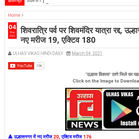
उल्हासनगर-5 में भी मनपा की ओर से स्विमिंग पुल सुविधा हो- 
ब्रेकिंग न्यूज़
2026-4-1
Home
ambernath
Featured
kalyan
ulhasnagar
शिवरात्रि पर्व पर शिवमंदि
04
शिवरात्रि पर्व पर शिवमंदिर यात्रा रद्द, उ
Mar
नए मरीज 19, एक्टिव 180
2021
ULHAS VIKAS HINDI DAILY
March 04, 2021
"उल्हास विकास" ठाणे जिले का पहल
Click on the Image to Downlo
उल्हासनगर में
नए मरीज
20
,
एक्टिव मरीज
176
🔺