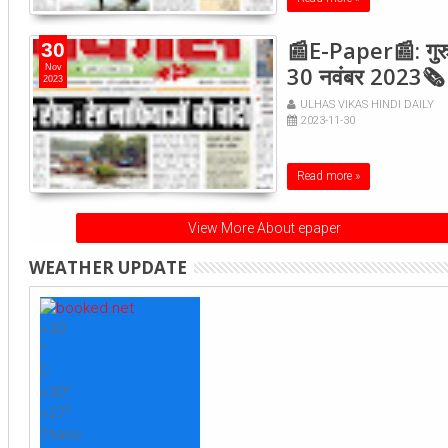
📰E-Paper📰: गुरु
30
30 नवंबर 2023🗞
Nov
2023
ULHAS VIKAS HINDI DAILY
2023-11-30
Read more »
View More About epaper
WEATHER UPDATE
+
30
°
C
+
30°
+
27°
Thane