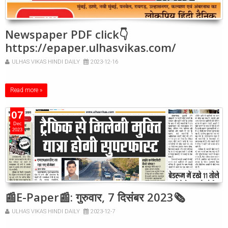
Newspaper PDF click👇
https://epaper.ulhasvikas.com/
ULHAS VIKAS HINDI DAILY
2023-12-16
Read more »
07
Dec
2023
📰E-Paper📰: गुरुवार, 7 दिसंबर 2023🗞
ULHAS VIKAS HINDI DAILY
2023-12-7