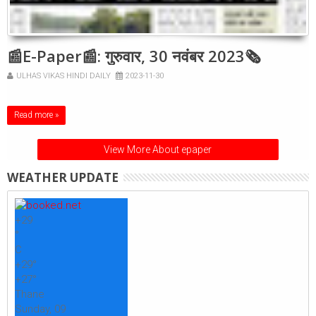
📰E-Paper📰: गुरुवार, 30 नवंबर 2023🗞
ULHAS VIKAS HINDI DAILY
2023-11-30
Read more »
View More About epaper
WEATHER UPDATE
+
29
°
C
+
29°
+
27°
Thane
Sunday, 09