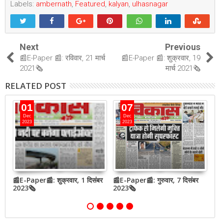
Labels:
ambernath
,
Featured
,
kalyan
,
ulhasnagar
Next
Previous
📰E-Paper 📰: रविवार, 21 मार्च
📰E-Paper 📰: शुक्रवार, 19
2021🗞
मार्च 2021🗞
RELATED POST
01
07
Dec
Dec
2023
2023
📰E-Paper📰: शुक्रवार, 1 दिसंबर
📰E-Paper📰: गुरुवार, 7 दिसंबर
📰
2023🗞
2023🗞
2