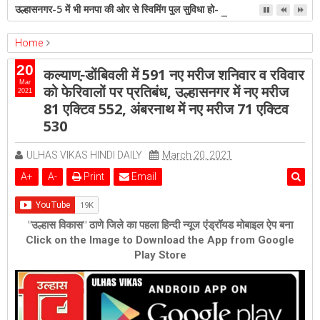
उल्हासनगर-5 में भी मनपा की ओर से स्विमिंग पुल सुविधा हो- शेरी लुंड
Home
ambernath
Featured
kalyan
ulhasnagar
20
कल्याण-़डोंबिवली में 591 नए मरीज शनिवार व रविवार
कल्याण-़डोंबिवली में 591 नए मरीज शनिवार व रविवार को फेरिवालों पर प्रतिबंध,
Mar
को फेरिवालों पर प्रतिबंध, उल्हासनगर में नए मरीज
2021
उल्हासनगर में नए मरीज 81 एक्टिव 552, अंबरनाथ में नए मरीज 71 एक्टिव 530
81 एक्टिव 552, अंबरनाथ में नए मरीज 71 एक्टिव
530
ULHAS VIKAS HINDI DAILY
March 20, 2021
A
+
A
-
Print
Email
"उल्हास विकास" ठाणे जिले का पहला हिन्दी न्यूज एंड्रॉयड मोबाइल ऐप बना
Click on the Image to Download the App from Google
Play Store