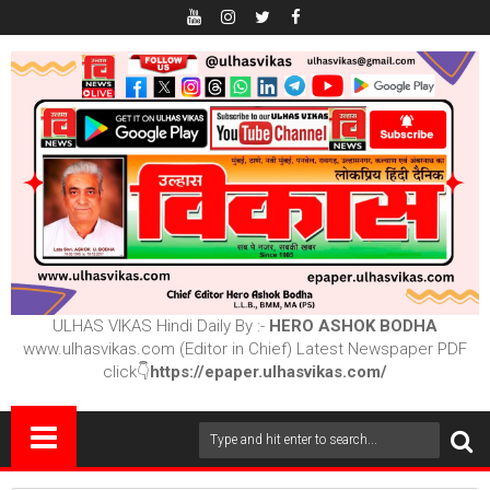
ULHAS VIKAS Hindi Daily By :-
HERO ASHOK BODHA
www.ulhasvikas.com (Editor in Chief) Latest Newspaper PDF
click👇
https://epaper.ulhasvikas.com/