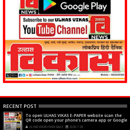
RECENT POST
To open ULHAS VIKAS E-PAPER website scan the
QR code open your phone's camera app or Google
Lens, point it at the code, and tap the web link
ULHAS VIKAS HINDI DAILY
2026-7-26
popup that appears on your screen