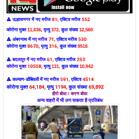
उल्हासनगर में
नए मरीज
81
,
एक्टिव मरीज
552
🔺
कोरोना मुक्त
11,636
,
मृत्यु
372,
कुल संख्या
12,560
अंबरनाथ में
नए मरीज
71
,
एक्टिव मरीज
530
🔺
कोरोना मुक्त
8670
,
मृत्यु
316,
कुल संख्या
9516
बदलापुर में नए मरीज
61
,
एक्टिव मरीज
253
🔺
कोरोना मुक्त
10558
,
मृत्यु
131
,
कुल संख्या
10,942
कल्याण-डोंबिवली में
नए मरीज
591
,
एक्टिव
4514
🔺
कोरोना मुक्त
64
,184,
मृत्यु
1194,
कुल संख्या
69,892
हीरो बोधा / करण बोधा
अन्य शहरों में भी लग सकता है प्रतिबंध