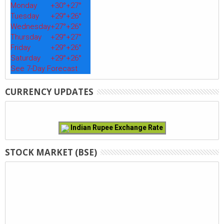
Monday
+
30°
+
27°
Tuesday
+
29°
+
26°
Wednesday
+
27°
+
26°
Thursday
+
29°
+
27°
Friday
+
29°
+
26°
Saturday
+
29°
+
26°
See 7-Day Forecast
CURRENCY UPDATES
Indian Rupee Exchange Rate
STOCK MARKET (BSE)