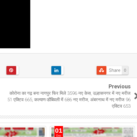
Share
0
Previous
कोरोना का गढ़ बना नागपुर फिर मिले 3596 नए केस, उल्हासनगर में नए मरीज
51 एक्टिव 665, कल्याण-डोंबिवली में 686 नए मरीज, अंबरनाथ में नए मरीज 96
एक्टिव 653
01
Dec