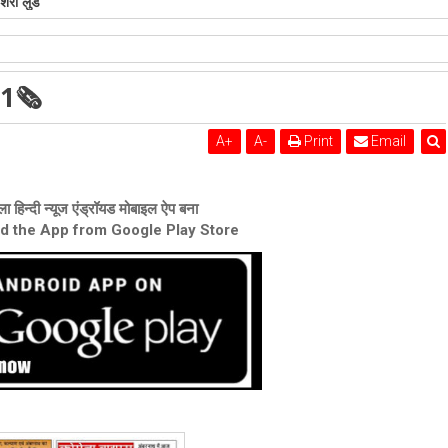
तिथि पर उमड़ा मानवीय सहभाव
21🗞
A
+
A
-
Print
Email
ा हिन्दी न्यूज एंड्रॉयड मोबाइल ऐप बना
ad the App from Google Play Store