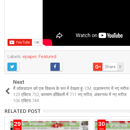
Labels:
epaper
,
Featured
Share
0
Next
मैं लॉकडाउन को एक विकल्प के रूप में देखता हूं- CM, उल्हासनगर में नए मरीज
123 एक्टिव 752, कल्याण-डोंबिवली में 711 नए मरीज, अंबरनाथ में नए मरीज
106 एक्टिव 744
RELATED POST
29
30
Nov
Nov