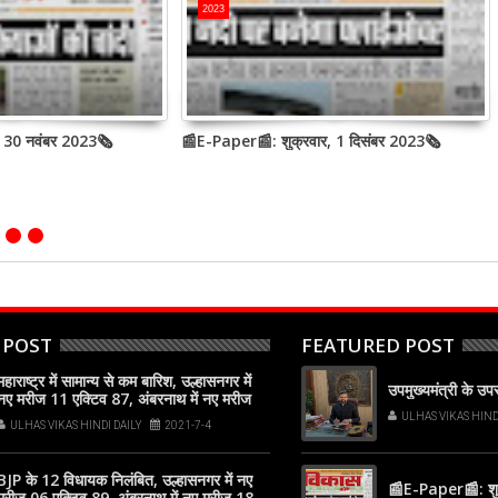
2023
, 30 नवंबर 2023🗞
📰E-Paper📰: शुक्रवार, 1 दिसंबर 2023🗞
 POST
FEATURED POST
महाराष्ट्र में सामान्य से कम बारिश, उल्हासनगर में
उपमुख्यमंत्री के उ
नए मरीज 11 एक्टिव 87, अंबरनाथ में नए मरीज
11 एक्टिव 117, कल्याण-डोंबिवली में नए मरीज
ULHAS VIKAS HIND
ULHAS VIKAS HINDI DAILY
2021-7-4
74
BJP के 12 विधायक निलंबित, उल्हासनगर में नए
📰E-Paper📰: शुक
मरीज 06 एक्टिव 89, अंबरनाथ में नए मरीज 18