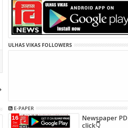
ULHAS VIKAS FOLLOWERS
E-PAPER
Newspaper PD
16
07
16
click👇
Dec
2023
Dec
Dec