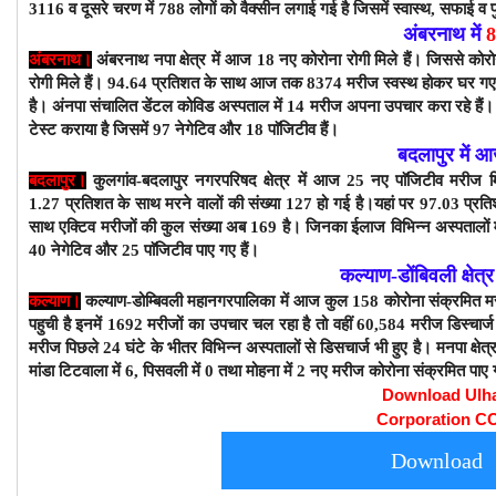
3116
व दूसरे चरण में 788
लोगों को वैक्सीन लगाई गई है जिसमें स्वास्थ, सफाई व 
अंबरनाथ में
अंबरनाथ।
अंबरनाथ नपा क्षेत्र में आज 18 नए कोरोना रोगी मिले हैं। जिससे कोरो
रोगी मिले हैं। 9
4
.64 प्रतिशत के साथ
आज तक 8374 मरीज स्वस्थ होकर घर गए ह
है।
अंनपा संचालित डेंटल कोविड अस्पताल में 14 मरीज अपना उपचार करा रहे हैं। 
टेस्ट कराया है जिसमें 97 नेगेटिव और 18 पाॅजिटीव हैं।
बदलापुर में 
बदलापुर।
कुलगांव-बदलापुर नगरपरिषद क्षेत्र में आज 25
नए पाॅजिटीव मरीज मि
1.27
प्रतिशत के साथ मरने वालों की संख्या 127 हो गई है।
यहां पर 97.03
प्रत
साथ एक्टिव मरीजों की कुल संख्या अब 169
है। जिनका ईलाज विभिन्न अस्पतालों
40
नेगेटिव और 25 पाॅजिटीव
पाए गए हैं।
कल्याण-डोंबिवली क्षेत्
कल्याण।
कल्याण-डोम्बिवली
महानगरपालिका
में आज कुल 158
कोरोना संक्रमित म
पहुची है इनमें 1692 मरीजों का उपचार चल रहा है तो वहीं 60,584 मरीज डिस्चार्
मरीज पिछले 24 घंटे के भीतर विभिन्न अस्पतालों से डिसचार्ज भी हुए है।
मनपा क्षेत्
मांडा टिटवाला में 6, पिसवली में 0 तथा मोहना में 2 नए मरीज कोरोना संक्रमित पाए 
Download Ulh
Corporation C
Download