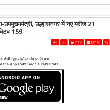
शेरी लुंड
उपमुख्यमंत्री, उल्हासनगर में नए मरीज 21
क्टिव 155, अंबरनाथ में नए मरीज 18, एक्टिव 159
क्टिव 159
A
+
A
-
Print
Email
ा हिन्दी न्यूज एंड्रॉयड मोबाइल ऐप बना
ad the App from Google Play Store