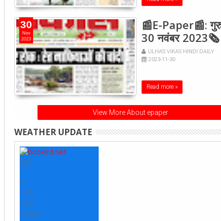
📰E-Paper📰: गुरु
30
30 नवंबर 2023🗞
Nov
2023
ULHAS VIKAS HINDI DAILY
2023-11-30
Read more »
View More About epaper
WEATHER UPDATE
+
30
°
C
+
30°
+
27°
Thane