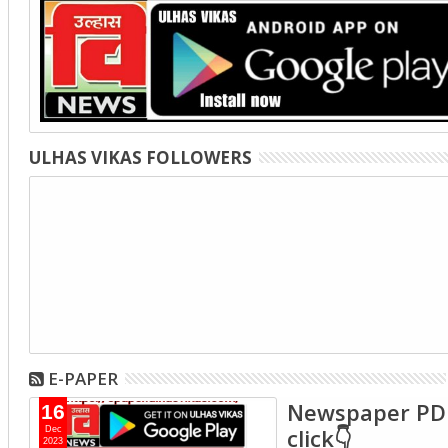
ULHAS VIKAS FOLLOWERS
E-PAPER
Newspaper PD
16
click👇
Dec
2023