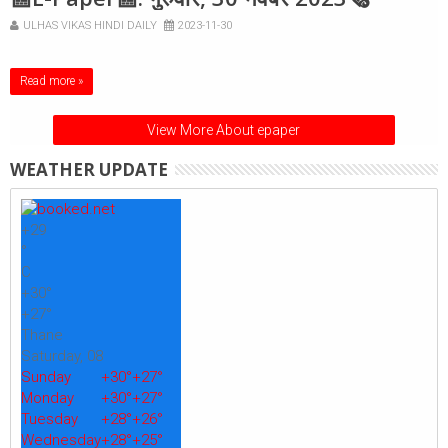
ULHAS VIKAS HINDI DAILY
2023-11-30
Read more »
View More About epaper
WEATHER UPDATE
+
29
°
C
+
30°
+
27°
Thane
Saturday, 08
Sunday
+
30°
+
27°
Monday
+
30°
+
27°
Tuesday
+
28°
+
26°
Wednesday
+
28°
+
25°