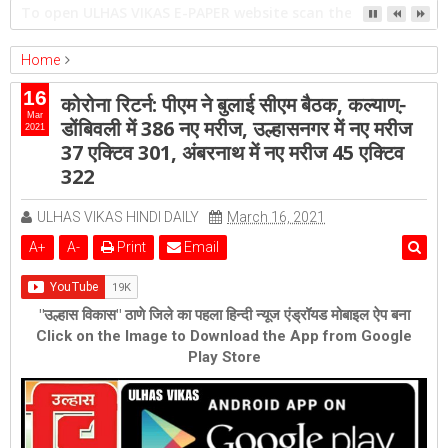
गिराई जाएगी 16 मंजिला झलक पैराडाइज
Home
ambernath
Featured
kalyan
ulhasnagar
16
कोरोना रिटर्न: पीएम ने बुलाई सीएम बैठक, कल्याण-़
कोरोना रिटर्न: पीएम ने बुलाई सीएम बैठक, कल्याण-़डोंबिवली में 386 नए मरीज,
Mar
डोंबिवली में 386 नए मरीज, उल्हासनगर में नए मरीज
2021
उल्हासनगर में नए मरीज 37 एक्टिव 301, अंबरनाथ में नए मरीज 45 एक्टिव 322
37 एक्टिव 301, अंबरनाथ में नए मरीज 45 एक्टिव
322
ULHAS VIKAS HINDI DAILY
March 16, 2021
A
+
A
-
Print
Email
"उल्हास विकास" ठाणे जिले का पहला हिन्दी न्यूज एंड्रॉयड मोबाइल ऐप बना
Click on the Image to Download the App from Google
Play Store