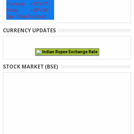
Thursday
+
30°
+
27°
Friday
+
29°
+
26°
See 7-Day Forecast
CURRENCY UPDATES
Indian Rupee Exchange Rate
STOCK MARKET (BSE)