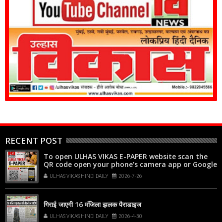
RECENT POST
To open ULHAS VIKAS E-PAPER website scan the
QR code open your phone's camera app or Google
Lens, point it at the code, and tap the web link
ULHAS VIKAS HINDI DAILY
2026-7-26
popup that appears on your screen
गिराई जाएगी 16 मंजिला झलक पैराडाइज
ULHAS VIKAS HINDI DAILY
2026-4-30