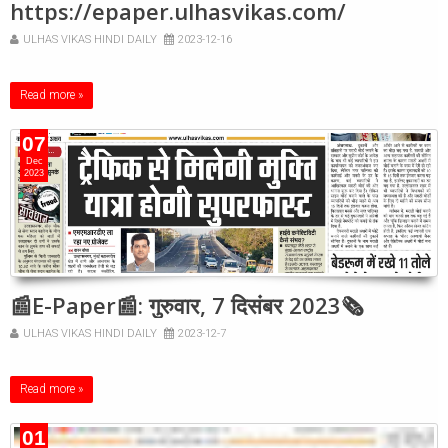
https://epaper.ulhasvikas.com/
ULHAS VIKAS HINDI DAILY
2023-12-16
Read more »
07
Dec
2023
📰E-Paper📰: गुरुवार, 7 दिसंबर 2023🗞
ULHAS VIKAS HINDI DAILY
2023-12-7
Read more »
01