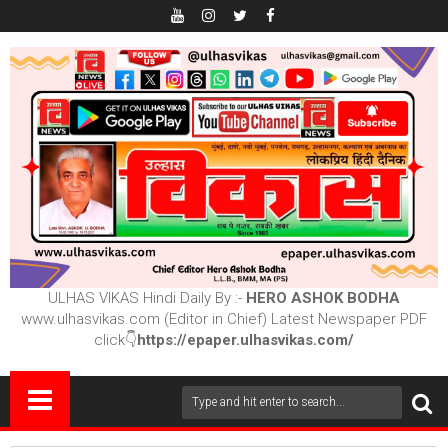
ULHAS VIKAS Hindi Daily By :-
HERO ASHOK BODHA
www.ulhasvikas.com (Editor in Chief) Latest Newspaper PDF
click👇
https://epaper.ulhasvikas.com/