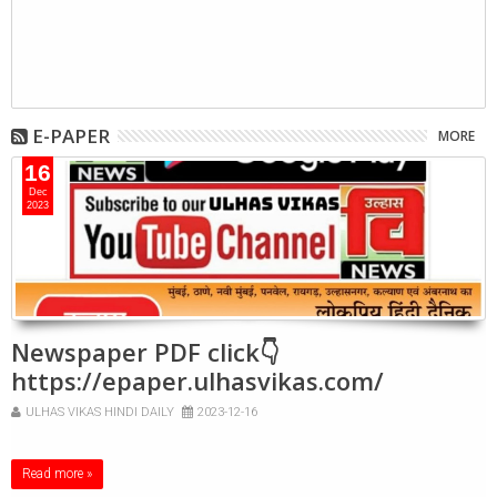
E-PAPER
MORE
16
Dec
2023
Newspaper PDF click👇
https://epaper.ulhasvikas.com/
ULHAS VIKAS HINDI DAILY
2023-12-16
Read more »