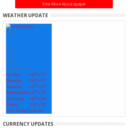
View More About epaper
WEATHER UPDATE
+
29
°
C
+
30°
+
27°
Thane
Saturday, 08
Sunday
+
30°
+
27°
Monday
+
30°
+
27°
Tuesday
+
27°
+
25°
Wednesday
+
27°
+
25°
Thursday
+
30°
+
26°
Friday
+
29°
+
26°
See 7-Day Forecast
CURRENCY UPDATES