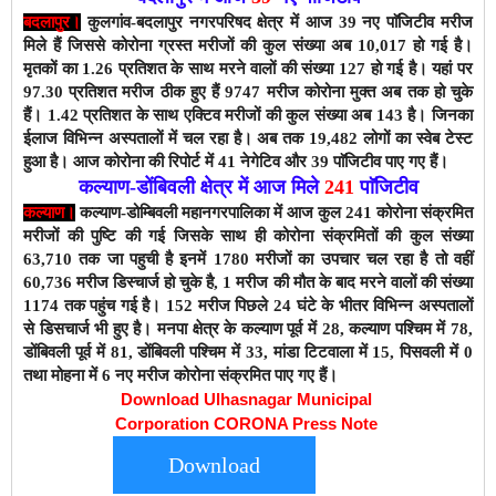
बदलापुर।
कुलगांव-बदलापुर नगरपरिषद क्षेत्र में आज 39
नए पाॅजिटीव मरीज
मिले हैं जिससे कोरोना ग्रस्त मरीजों की कुल संख्या अब 10,017 हो
गई है।
मृतकों का 1.26
प्रतिशत के साथ मरने वालों की संख्या 127 हो गई है।
यहां पर
97.30
प्रतिशत मरीज ठीक हुए हैं 9747
मरीज कोरोना मुक्त अब तक हो चुके
हैं। 1.42
प्रतिशत के साथ एक्टिव मरीजों की कुल संख्या अब 143
है। जिनका
ईलाज विभिन्न अस्पतालों में चल रहा है। अब तक 19,482
लोगों का स्वेब टेस्ट
हुआ है। आज कोरोना
की रिपोर्ट में 41
नेगेटिव और 39 पाॅजिटीव
पाए गए हैं।
कल्याण-डोंबिवली क्षेत्र में आज मिले
241
पाॅजिटीव
कल्याण।
कल्याण-डोम्बिवली
महानगरपालिका
में आज कुल 241
कोरोना संक्रमित
मरीजों की पुष्टि की गई जिसके साथ ही कोरोना संक्रमितों की कुल संख्या
63,710
तक जा पहुची है इनमें 1780 मरीजों का उपचार चल रहा है तो वहीं
60,736 मरीज डिस्चार्ज हो चुके है, 1 मरीज की मौत के बाद मरने वालों की संख्या
1174 तक पहुंच गई है। 152 मरीज पिछले 24 घंटे के भीतर विभिन्न अस्पतालों
से डिसचार्ज भी हुए है।
मनपा क्षेत्र के कल्याण पूर्व में 28, कल्याण पश्चिम में 78,
डोंबिवली पूर्व में 81, डोंबिवली पश्चिम में 33, मांडा टिटवाला में 15, पिसवली में 0
तथा मोहना में 6 नए मरीज कोरोना संक्रमित पाए गए हैं।
Download Ulhasnagar Municipal
Corporation CORONA Press Note
Download