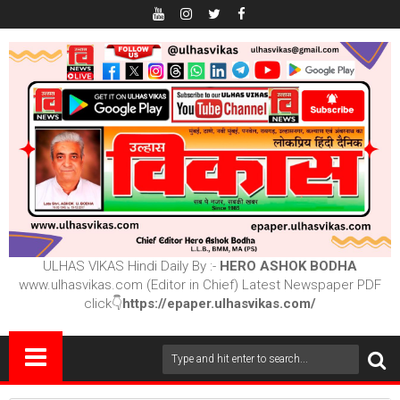
ULHAS VIKAS Hindi Daily By :-
HERO ASHOK BODHA
www.ulhasvikas.com (Editor in Chief) Latest Newspaper PDF
click👇
https://epaper.ulhasvikas.com/