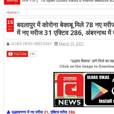
To open ULHAS VIKAS E-PAPER website sca
ब्रेकिंग न्यूज़
2026-7-26
Home
ambernath
Featured
kalyan
ulhasnagar
15
बदलापुर में कोरोना बेकाबू मिले 78 नए मर
बदलापुर में कोरोना बेकाबू मिले 78 नए मरीज, कल्याण-़डोंबिवली में 236 नए मरीज, उल्हा
Mar
में नए मरीज 31 एक्टिव 286, अंबरनाथ मे
2021
ULHAS VIKAS HINDI DAILY
March 15, 2021
"उल्हास विकास" ठाणे जिले का पहल
Click on the Image to Downlo
उल्हासनगर में
नए मरीज
31
,
एक्टिव मरीज
286
🔺