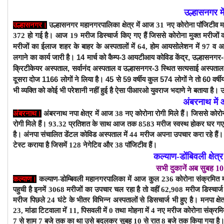
उल्हासनगर म
उल्हासनगर।
उल्हासनगर महानगरपालिका क्षेत्र में
आज 31
नए कोरोना पाॅजिटीव मर
372 हो गई है।
आज 19 मरीज डिस्चार्ज किए गए हैं जिससे कोरोना मुक्त मरीजों 
मरीजों
का ईलाज शहर के बाहर के अस्पतालों में 64, होम आयसोलेशन में 97 व अ
लगाने का कार्य जारी है। 14 मार्च को कैम्प-3 आयटीआय कोविड केंद्र, उल्हासनग
क्रिटीकेयर अस्पताल, सर्वानंद अस्पताल व उल्हासनगर-3 स्थित सत्यसाई अस्पताल
दूसरा दोज 1166 लोगों ने लिया है। 45 से 59 वर्षीय कुल 574 लोगों ने तो 60 वर
भी व्यक्ति को कोई भी परेशानी नहीं हुई है ऐसा पीआरओ युवराज भदाणे ने बताया है
अंबरनाथ में
अंबरनाथ।
अंबरनाथ नपा क्षेत्र में आज 38 नए कोरोना रोगी मिले हैं। जिससे कोरो
रोगी मिले हैं। 9
3
.32 प्रतिशत के साथ
आज तक 8583 मरीज स्वस्थ होकर घर गए ह
है।
अंनपा संचालित डेंटल कोविड अस्पताल में 44 मरीज अपना उपचार करा रहे हैं। 
टेस्ट कराया है जिसमें 128 नेगेटिव और 38 पाॅजिटीव हैं।
कल्याण-डोंबिवली क्षेत्
सभी दुकानें अब सुबह 10
कल्याण।
कल्याण-डोम्बिवली
महानगरपालिका
में आज कुल 236
कोरोना संक्रमित 
पहुची है इनमें 3068 मरीजों का उपचार चल रहा है तो वहीं 62,908 मरीज डिस्चार्
मरीज पिछले 24 घंटे के भीतर विभिन्न अस्पतालों से डिसचार्ज भी हुए है।
मनपा क्षे
23, मांडा टिटवाला में 11, पिसवली में 0 तथा मोहना में 4 नए मरीज कोरोना संक्रमित
7 से शाम 7 बजे तक का था उसे बदलकर सुबह 10 से रात 8 बजे तक किया गया है