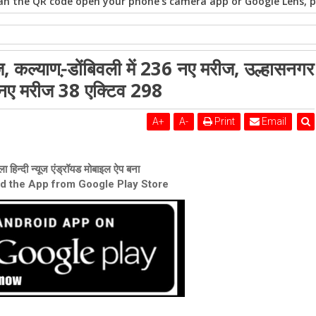
n the QR code open your phone's camera app or Google Lens, po
ीज, कल्याण-़डोंबिवली में 236 नए मरीज, उल्हासनगर
सनगर में नए मरीज 31 एक्टिव 286, अंबरनाथ में नए मरीज 38 एक्टिव 298
ं नए मरीज 38 एक्टिव 298
A
+
A
-
Print
Email
ा हिन्दी न्यूज एंड्रॉयड मोबाइल ऐप बना
ad the App from Google Play Store