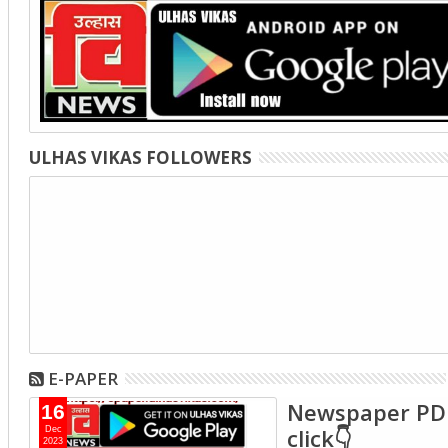
ULHAS VIKAS FOLLOWERS
E-PAPER
Newspaper PD
16
click👇
Dec
2023