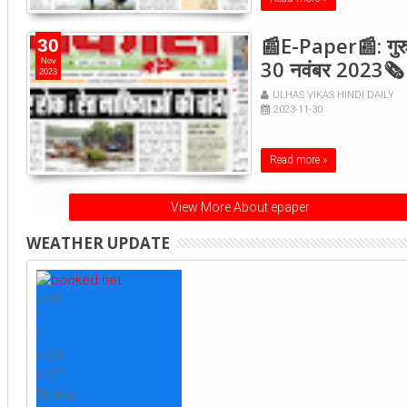
📰E-Paper📰: गुरु
30
30 नवंबर 2023🗞
Nov
2023
ULHAS VIKAS HINDI DAILY
2023-11-30
Read more »
View More About epaper
WEATHER UPDATE
+
29
°
C
+
30°
+
27°
Thane