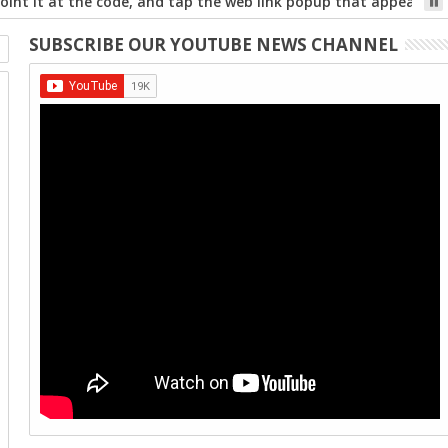
int it at the code, and tap the web link popup that appears on
SUBSCRIBE OUR YOUTUBE NEWS CHANNEL