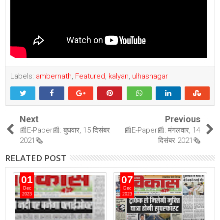
Labels:
ambernath
,
Featured
,
kalyan
,
ulhasnagar
Next
Previous
📰E-Paper📰: बुधवार, 15 दिसंबर
📰E-Paper📰: मंगलवार, 14
2021🗞
दिसंबर 2021🗞
RELATED POST
01
07
Dec
Dec
2023
2023