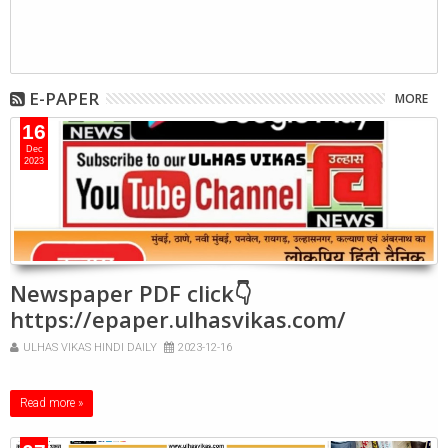
E-PAPER
MORE
16
Dec
2023
Newspaper PDF click👇
https://epaper.ulhasvikas.com/
ULHAS VIKAS HINDI DAILY
2023-12-16
Read more »