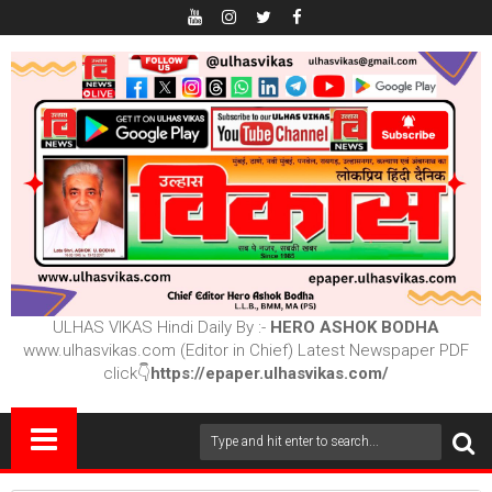
ULHAS VIKAS Hindi Daily By :-
HERO ASHOK BODHA
www.ulhasvikas.com (Editor in Chief) Latest Newspaper PDF
click👇
https://epaper.ulhasvikas.com/