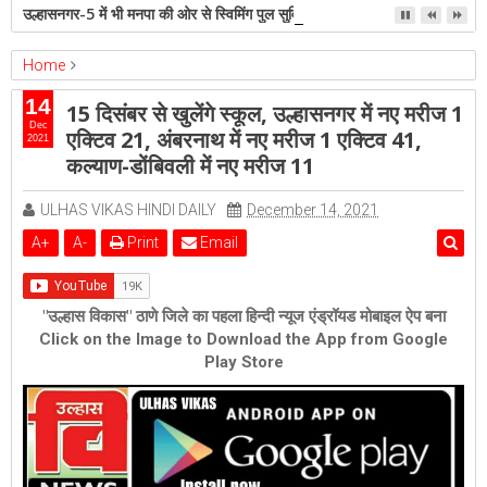
उल्हासनगर-5 में भी मनपा की ओर से स्विमिंग पुल सुविधा हो- शेरी लुंड
Home
ambernath
Featured
kalyan
ulhasnagar
14
15 दिसंबर से खुलेंगे स्कूल, उल्हासनगर में नए मरीज 1
15 दिसंबर से खुलेंगे स्कूल, उल्हासनगर में नए मरीज 1 एक्टिव 21, अंबरनाथ में नए
Dec
एक्टिव 21, अंबरनाथ में नए मरीज 1 एक्टिव 41,
2021
मरीज 1 एक्टिव 41, कल्याण-डोंबिवली में नए मरीज 11
कल्याण-डोंबिवली में नए मरीज 11
ULHAS VIKAS HINDI DAILY
December 14, 2021
A
+
A
-
Print
Email
"उल्हास विकास" ठाणे जिले का पहला हिन्दी न्यूज एंड्रॉयड मोबाइल ऐप बना
Click on the Image to Download the App from Google
Play Store