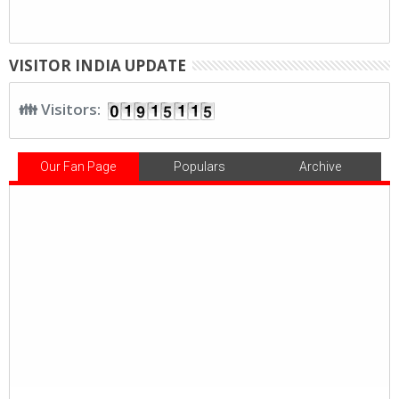
VISITOR INDIA UPDATE
👪 Visitors:
Our Fan Page
Populars
Archive