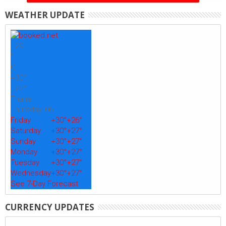
WEATHER UPDATE
+
29
°
C
+
30°
+
27°
Thane
Thursday, 06
Friday
+
30°
+
26°
Saturday
+
30°
+
27°
Sunday
+
30°
+
27°
Monday
+
30°
+
27°
Tuesday
+
30°
+
27°
Wednesday
+
30°
+
27°
See 7-Day Forecast
CURRENCY UPDATES