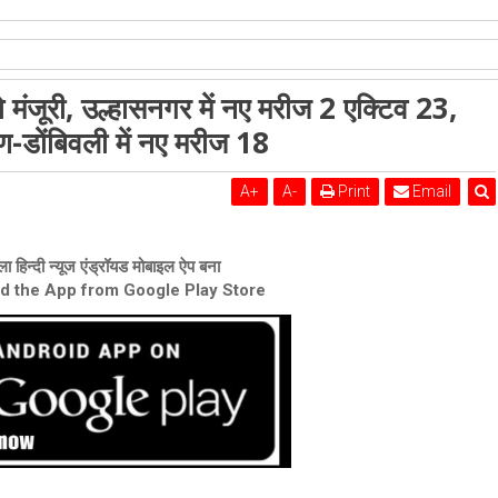
शेरी लुंड
ो मंजूरी, उल्हासनगर में नए मरीज 2 एक्टिव 23,
 अंबरनाथ में नए मरीज 3 एक्टिव 41, कल्याण-डोंबिवली में नए मरीज 18
ण-डोंबिवली में नए मरीज 18
A
+
A
-
Print
Email
ा हिन्दी न्यूज एंड्रॉयड मोबाइल ऐप बना
ad the App from Google Play Store