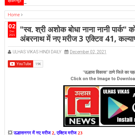
उल्हासनगर-5 में भी मनपा की ओर से स्विमिंग पुल सुविधा हो- 
ब्रेकिंग न्यूज़
2026-4-1
Home
ambernath
Featured
kalyan
ulhasnagar
02
"स्व. श्री अशोक बोधा नाना नानी पार्क" क
"स्व. श्री अशोक बोधा नाना नानी पार्क" को मंजूरी, उल्हासनगर में नए मरीज 2 एक्टिव 23,
Dec
अंबरनाथ में नए मरीज 3 एक्टिव 41, कल्या
2021
ULHAS VIKAS HINDI DAILY
December 02, 2021
"उल्हास विकास" ठाणे जिले का पहल
Click on the Image to Downlo
💥
उल्हासनगर में नए मरीज
2
, एक्टिव मरीज
23