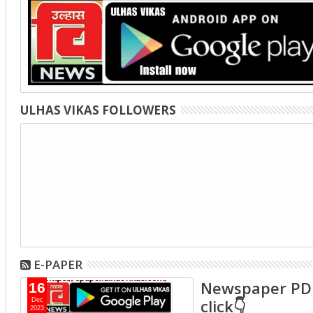
ULHAS VIKAS FOLLOWERS
E-PAPER
Newspaper PD
16
click👇
Dec
2023