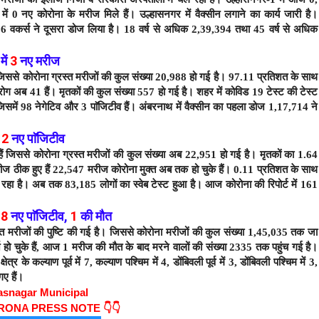
में 0 नए कोरोना के मरीज मिले हैं।
उल्हासनगर में वैक्सीन लगाने का कार्य जारी है।
306 वकर्स ने दूसरा डोज लिया है। 18 वर्ष से अधिक 2,39,394 तथा 45 वर्ष से अधिक
में
3
नए
मरीज
। जिससे कोरोना ग्रस्त मरीजों की कुल संख्या 20,988 हो गई है। 97.11 प्रतिशत के साथ
ोग अब 41 हैं।
मृतकों की कुल संख्या 557 हो गई है। शहर में कोविड 19 टेस्ट की टेस्ट
जिसमें 98 नेगेटिव और 3 पाॅजिटीव हैं। अंबरनाथ में वैक्सीन का पहला डोज 1,17,714 ने
ं
2
नए पाॅजिटीव
हैं जिससे कोरोना ग्रस्त मरीजों की कुल संख्या अब 22,951 हो गई है।
मृतकों का 1.64
रीज ठीक हुए हैं 22,547 मरीज कोरोना मुक्त अब तक हो चुके हैं। 0.11 प्रतिशत के साथ
चल रहा है। अब तक 83,185
लोगों का स्वेब टेस्ट हुआ है। आज कोरोना की रिपोर्ट में 161
18
नए
पाॅजिटीव
,
1
की मौत
ित मरीजों की पुष्टि की गई है। जिससे कोरोना मरीजों की कुल संख्या 1,45,035 तक जा
हो चुके हैं,
आज 1 मरीज की मौत के बाद
मरने वालों की संख्या 2335 तक पहुंच गई है।
र के कल्याण पूर्व में 7, कल्याण पश्चिम में 4, डोंबिवली पूर्व में 3, डोंबिवली पश्चिम में 3,
गए हैं।
asnagar Municipal
ORONA PRESS NOTE 👇👇