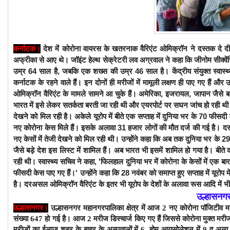
कर्नाटक
।
देश में कोरोना वायरस के खतरनाक वैरिएंट ओमिक्रॉन ने दस्तक दे दी है।
अफ्रीका से आए थे। जॉइंट हेल्थ सेक्रेटरी लव अग्रवाल ने कहा कि जीनोम सीक्वेंसिंग
उम्र 64 साल है, जबकि एक शख्स की उम्र 46 साल है। केंद्रीय संयुक्त स्वास्थ्य 
कर्नाटक के रहने वाले हैं। इन दोनों ही मरीजों में मामूली लक्षण ही पाए गए हैं और उन
ओमिक्रॉन वैरिएंट के मामले सामने आ चुके हैं। अमेरिका, इजरायल, जापान जैसे बड़
भारत में इसे लेकर सतर्कता बरती जा रही थी और एयरपोर्ट पर सघन जांच हो रही थी। स
देखने को मिल रही है।
अकेले यूरोप में बीते एक सप्ताह में दुनिया भर के 70 फीसदी 
नए कोरोना केस मिले हैं। इसके अलावा 31 हजार लोगों की मौत दर्ज की गई है। दर
नए केसों में तेजी देखने को मिल रही थी। उन्होंने कहा कि अब तक दुनिया भर के 29
जैसे बड़े देश इस लिस्ट में शामिल हैं। अब भारत भी इसमें शामिल हो गया है। बीत
रही थी। स्वास्थ्य सचिव ने कहा, 'फिलहाल दुनिया भर में कोरोना के केसों में एक ब
फीसदी केस पाए गए हैं।' उन्होंने कहा कि 28 नवंबर को समाप्त हुए सप्ताह में यूर
है। दरअसल ओमिक्रॉन वैरिएंट के इतर भी यूरोप के देशों के अलावा रूस आदि में भी 
उल्हासनगर 
उल्हासनगर।
उल्हासनगर महानगरपालिका क्षेत्र में आज 2 नए कोरोना पाॅजिटीव म
संख्या 647 हो गई है। आज 2 मरीज डिस्चार्ज किए गए हैं जिससे कोरोना मुक्त मरी
मरीजों का ईलाज शहर के बाहर के अस्पतालों में 6, होम आयसोलेशन में 9 व अन्य