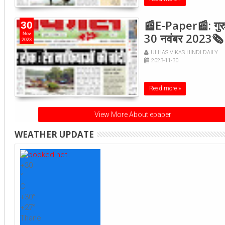
📰E-Paper📰: गुरु
30
30 नवंबर 2023🗞
Nov
2023
ULHAS VIKAS HINDI DAILY
2023-11-30
Read more »
View More About epaper
WEATHER UPDATE
+
30
°
C
+
30°
+
27°
Thane